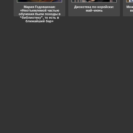
ода
Мария Годованная:
Дискотека по-корейски:
Мож
«Неотъемлемой частью
май–июнь
в
обучения были походы в
“библиотеку”, то есть в
ближайший бар»