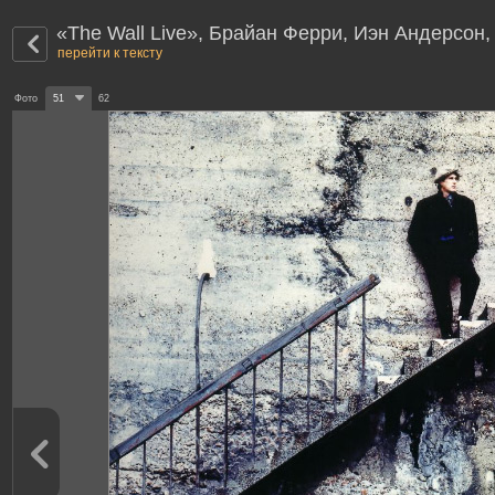
«The Wall Live», Брайан Ферри, Иэн Андерсон, 
перейти к тексту
Фото
51
62