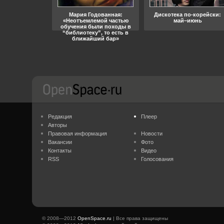
ара, свобода
Мария Годованная:
Дискотека по-корейски:
«Неотъемлемой частью
май–июнь
обучения были походы в
“библиотеку”, то есть в
ближайший бар»
Редакция
Плеер
Авторы
Правовая информация
Новости
Вакансии
Фото
Контакты
Видео
RSS
Голосования
© 2008—2012
OpenSpace.ru
| Все права защищены