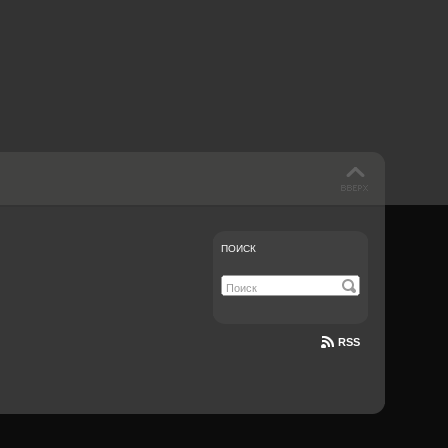
 такое бендинг?
40 лет спустя
Что смотреть на
Документе-13
ПОИСК
RSS