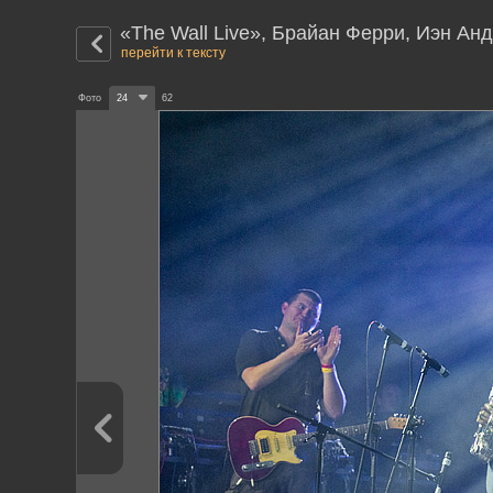
«The Wall Live», Брайан Ферри, Иэн Анд
перейти к тексту
Фото
24
62