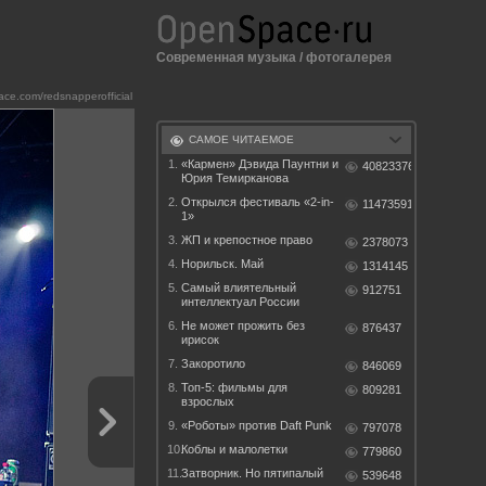
Современная музыка
/
фотогалерея
e.com/redsnapperofficial
САМОЕ ЧИТАЕМОЕ
1.
«Кармен» Дэвида Паунтни и
40823376
Юрия Темирканова
2.
Открылся фестиваль «2-in-
11473591
1»
3.
ЖП и крепостное право
2378073
4.
Норильск. Май
1314145
5.
Самый влиятельный
912751
интеллектуал России
6.
Не может прожить без
876437
ирисок
7.
Закоротило
846069
8.
Топ-5: фильмы для
809281
взрослых
9.
«Роботы» против Daft Punk
797078
10.
Коблы и малолетки
779860
11.
Затворник. Но пятипалый
539648