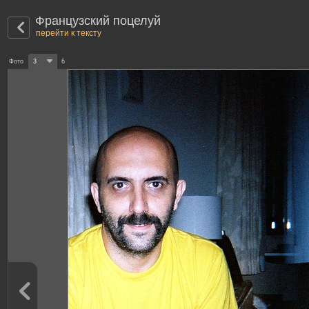
Французский поцелуй
перейти к тексту
Фото
3
6