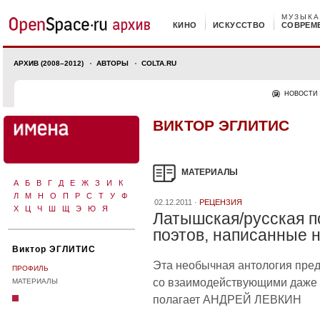
МУЗЫКА
КИНО
ИСКУССТВО
СОВРЕМ
АРХИВ (2008–2012)
АВТОРЫ
COLTA.RU
НОВОСТИ
ВИКТОР ЭГЛИТИС
МАТЕРИАЛЫ
А
Б
В
Г
Д
Е
Ж
З
И
К
Л
М
Н
О
П
Р
С
Т
У
Ф
02.12.2011 ·
РЕЦЕНЗИЯ
Х
Ц
Ч
Ш
Щ
Э
Ю
Я
Латышская/русская п
поэтов, написанные 
Виктор ЭГЛИТИС
Эта необычная антология пред
ПРОФИЛЬ
со взаимодействующими даже и
МАТЕРИАЛЫ
полагает АНДРЕЙ ЛЕВКИН