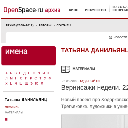
МУЗЫКА
КИНО
ИСКУССТВО
СОВРЕМ
АРХИВ (2008–2012)
АВТОРЫ
COLTA.RU
НОВОСТИ
ТАТЬЯНА ДАНИЛЬЯН
МАТЕРИАЛЫ
А
Б
В
Г
Д
Е
Ж
З
И
К
Л
М
Н
О
П
Р
С
Т
У
Ф
22.03.2010 ·
КУДА ПОЙТИ
Х
Ц
Ч
Ш
Щ
Э
Ю
Я
Вернисажи недели. 2
Новый проект про Ходорковско
Татьяна ДАНИЛЬЯНЦ
Третьяковке. Художники в уни
ПРОФИЛЬ
МАТЕРИАЛЫ