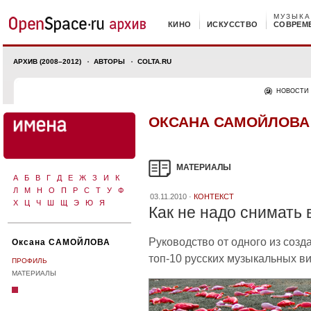
МУЗЫКА
КИНО
ИСКУССТВО
СОВРЕМ
АРХИВ (2008–2012)
АВТОРЫ
COLTA.RU
НОВОСТИ
ОКСАНА САМОЙЛОВА
МАТЕРИАЛЫ
А
Б
В
Г
Д
Е
Ж
З
И
К
Л
М
Н
О
П
Р
С
Т
У
Ф
03.11.2010 ·
КОНТЕКСТ
Х
Ц
Ч
Ш
Щ
Э
Ю
Я
Как не надо снимать
Руководство от одного из созд
Оксана САМОЙЛОВА
топ-10 русских музыкальных в
ПРОФИЛЬ
МАТЕРИАЛЫ