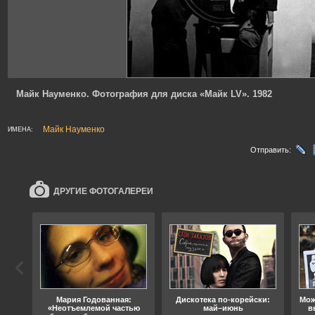
Майк Науменко. Фотография для диска «Майк LV». 1982
Майк Науменко
ИМЕНА:
Отправить:
ДРУГИЕ ФОТОГАЛЕРЕИ
ода
Мария Годованная:
Дискотека по-корейски:
Мож
«Неотъемлемой частью
май–июнь
в