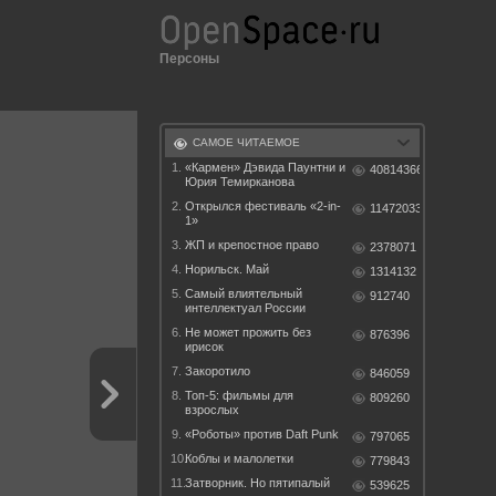
Персоны
САМОЕ ЧИТАЕМОЕ
1.
«Кармен» Дэвида Паунтни и
40814366
Юрия Темирканова
2.
Открылся фестиваль «2-in-
11472033
1»
3.
ЖП и крепостное право
2378071
4.
Норильск. Май
1314132
5.
Самый влиятельный
912740
интеллектуал России
6.
Не может прожить без
876396
ирисок
7.
Закоротило
846059
8.
Топ-5: фильмы для
809260
взрослых
9.
«Роботы» против Daft Punk
797065
10.
Коблы и малолетки
779843
11.
Затворник. Но пятипалый
539625