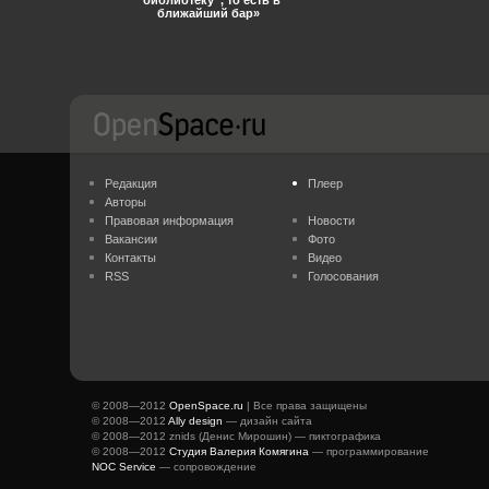
“библиотеку”, то есть в
ближайший бар»
Редакция
Плеер
Авторы
Правовая информация
Новости
Вакансии
Фото
Контакты
Видео
RSS
Голосования
© 2008—2012
OpenSpace.ru
| Все права защищены
© 2008—2012
Ally design
— дизайн сайта
© 2008—2012 znids (Денис Мирошин) — пиктографика
© 2008—2012
Студия Валерия Комягина
— программирование
NOC Service
— сопровождение