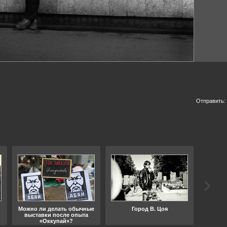
Отправить:
Можно ли делать обычные
Город В. Цоя
Что
выставки после опыта
«Оккупай»?