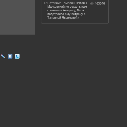
12.
Патрисия Томпсон: «Чтобы
463646
Маяковский не уехал к нам
с мамой в Америку, Лиля
подстроила ему встречу с
Татьяной Яковлевой»
 такое бендинг?
40 лет спустя
Что смотреть на
Документе-13