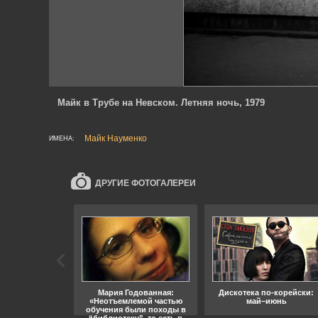
Майк в Трубе на Невском. Летняя ночь, 1979
Майк Науменко
ИМЕНА:
ДРУГИЕ ФОТОГАЛЕРЕИ
ара, свобода
Мария Годованная:
Дискотека по-корейски:
«Неотъемлемой частью
май–июнь
обучения были походы в