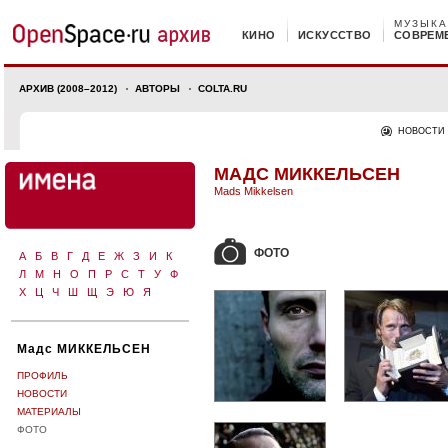
МУЗЫКА
КИНО
ИСКУССТВО
СОВРЕМ
АРХИВ (2008–2012)
АВТОРЫ
COLTA.RU
НОВОСТИ
МАДС МИККЕЛЬСЕН
Mads Mikkelsen
ФОТО
А
Б
В
Г
Д
Е
Ж
З
И
К
Л
М
Н
О
П
Р
С
Т
У
Ф
Х
Ц
Ч
Ш
Щ
Э
Ю
Я
Мадс МИККЕЛЬСЕН
ПРОФИЛЬ
НОВОСТИ
МАТЕРИАЛЫ
ФОТО