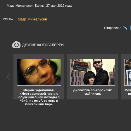
Мадс Миккельсен. Канны, 27 мая 2012 года
Мадс Миккельсен
ИМЕНА:
Отправить:
ДРУГИЕ ФОТОГАЛЕРЕИ
ода
Мария Годованная:
Дискотека по-корейски:
Мож
«Неотъемлемой частью
май–июнь
в
обучения были походы в
“библиотеку”, то есть в
ближайший бар»