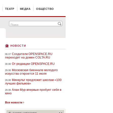
ТЕАТР
МЕДИА
ОБЩЕСТВО
новости
Создатели OPENSPACE.RU
06.07
переходят на домен COLTA.RU
От редакции OPENSPACE.RU
30.06
Московская биеннале молодого
29.06
искусства откроется 11 июля
Минкульт предложит школам «100
29.06
лучших фильмов»
Алан Мур впервые пробует себя в
29.06
кино
Все новости ›