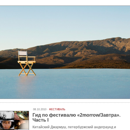
08.10.2010 ·
ФЕСТИВАЛЬ
Гид по фестивалю «2morrow/Завтра».
Часть I
Китайский Джармуш, петербуржский андеграунд и