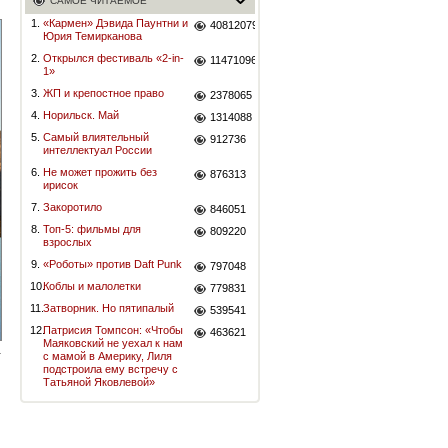
САМОЕ ЧИТАЕМОЕ
1.
«Кармен» Дэвида Паунтни и
40812079
Юрия Темирканова
2.
Открылся фестиваль «2-in-
11471096
1»
3.
ЖП и крепостное право
2378065
4.
Норильск. Май
1314088
5.
Самый влиятельный
912736
интеллектуал России
6.
Не может прожить без
876313
ирисок
7.
Закоротило
846051
8.
Топ-5: фильмы для
809220
взрослых
9.
«Роботы» против Daft Punk
797048
10.
Коблы и малолетки
779831
11.
Затворник. Но пятипалый
539541
12.
Патрисия Томпсон: «Чтобы
463621
Маяковский не уехал к нам
с мамой в Америку, Лиля
подстроила ему встречу с
Татьяной Яковлевой»