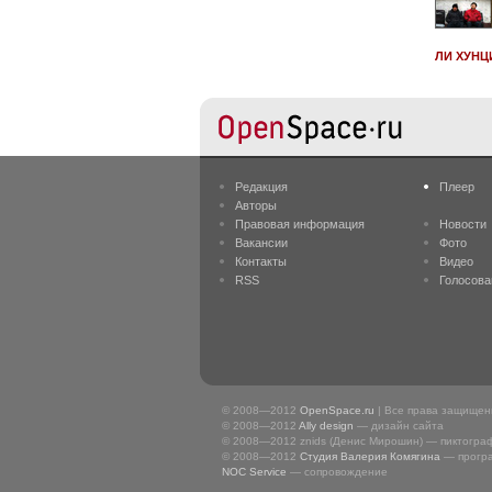
ЛИ ХУНЦИ
Редакция
Плеер
Авторы
Правовая информация
Новости
Вакансии
Фото
Контакты
Видео
RSS
Голосова
© 2008—2012
OpenSpace.ru
| Все права защище
© 2008—2012
Ally design
— дизайн сайта
© 2008—2012 znids (Денис Мирошин) — пиктогра
© 2008—2012
Студия Валерия Комягина
— прогр
NOC Service
— сопровождение