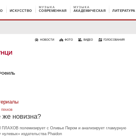
МУЗЫКА
МУЗЫКА
НО
ИСКУССТВО
СОВРЕМЕННАЯ
АКАДЕМИЧЕСКАЯ
ЛИТЕРАТУРА
НОВОСТИ
ФОТО
ВИДЕО
ГОЛОСОВАНИЯ
УНЦИ
РОФИЛЬ
териалы
·
ПЛАХОВ
е же новизна?
ПЛАХОВ полемизирует с Оливье Пером и анализирует гламурную
у нулевых» издательства Phaidon