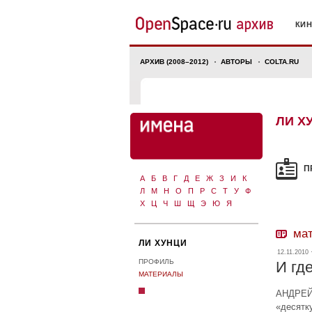
КИ
АРХИВ (2008–2012)
АВТОРЫ
COLTA.RU
ЛИ Х
П
А
Б
В
Г
Д
Е
Ж
З
И
К
Л
М
Н
О
П
Р
С
Т
У
Ф
Х
Ц
Ч
Ш
Щ
Э
Ю
Я
ма
ЛИ ХУНЦИ
12.11.2010 
ПРОФИЛЬ
И гд
МАТЕРИАЛЫ
АНДРЕЙ 
«десятк