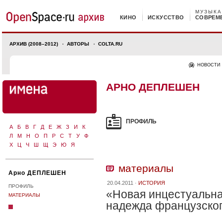
МУЗЫКА
КИНО
ИСКУССТВО
СОВРЕМ
АРХИВ (2008–2012)
АВТОРЫ
COLTA.RU
НОВОСТИ
АРНО ДЕПЛЕШЕН
ПРОФИЛЬ
А
Б
В
Г
Д
Е
Ж
З
И
К
Л
М
Н
О
П
Р
С
Т
У
Ф
Х
Ц
Ч
Ш
Щ
Э
Ю
Я
материалы
Арно ДЕПЛЕШЕН
20.04.2011 ·
ИСТОРИЯ
ПРОФИЛЬ
«Новая инцестуальна
МАТЕРИАЛЫ
надежда французског