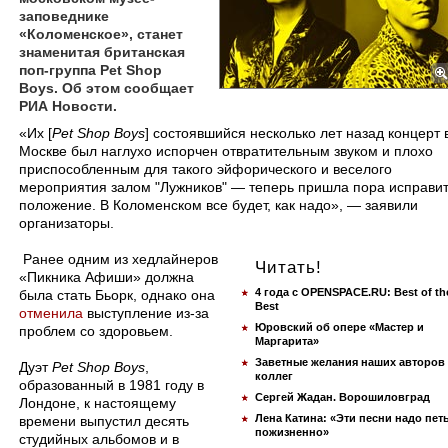
заповеднике
«Коломенское», станет
знаменитая британская
поп-группа Pet Shop
Boys. Об этом сообщает
РИА Новости.
​«Их [
Pet Shop Boys
] состоявшийся несколько лет назад концерт 
Москве был наглухо испорчен отвратительным звуком и плохо
приспособленным для такого эйфорического и веселого
мероприятия залом "Лужников" — теперь пришла пора исправи
положение. В Коломенском все будет, как надо», — заявили
организаторы.
Ранее одним из хедлайнеров
Читать!
«Пикника Афиши» должна
4 года с OPENSPACE.RU: Best of th
была стать Бьорк, однако она
Best
отменила
выступление из-за
Юровский об опере «Мастер и
проблем со здоровьем.
Маргарита»
Заветные желания наших авторов
Дуэт
Pet Shop Boys
,
коллег
образованный в 1981 году в
Сергей Жадан. Ворошиловград
Лондоне, к настоящему
Лена Катина: «Эти песни надо пет
времени выпустил десять
пожизненно»
студийных альбомов и в