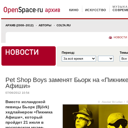
МУЗЫКА
КИНО
ИСКУССТВО
СОВРЕМ
АРХИВ (2008–2012)
АВТОРЫ
COLTA.RU
НОВОСТИ
Период:
Темы
Pet Shop Boys заменят Бьорк на «Пикник
Афиши»
07/06/2012 10:54
Вместо исландской
© Alasdair McLellan ⁄ 
певицы Бьорк (Björk)
хедлайнером «Пикника
Афиши», который
пройдет 21 июля в
московском музее-