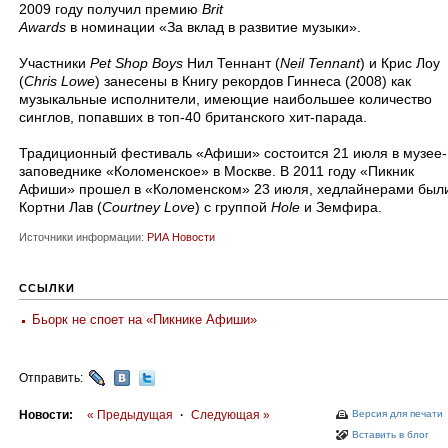
2009 году получил премию
Brit
Awards
в номинации «За вклад в развитие музыки».
Участники
Pet Shop Boys
Нил Теннант (
Neil Tennant
) и Крис Лоу
(
Chris Lowe
) занесены в Книгу рекордов Гиннеса (2008) как
музыкальные исполнители, имеющие наибольшее количество
синглов, попавших в тoп-40 британского хит-парада.
Традиционный фестиваль «Афиши» состоится 21 июля в музее-
заповеднике «Коломенское» в Москве. В 2011 году «Пикник
Афиши» прошел в «Коломенском» 23 июля, хедлайнерами был
Кортни Лав (
Courtney Love
) с группой
Hole
и Земфира.
Источники информации:
РИА Новости
ССЫЛКИ
Бьорк не споет на «Пикнике Афиши»
Отправить:
Новости:
« Предыдущая
·
Следующая »
Версия для печати
Вставить в блог