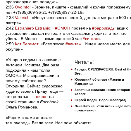
правонарушения порядка»
2:36
OvdInfo
: «Звоните, пишите - фамилий и кол-ва попрежнему
нет +7(985)369-96-21 +7(925)997-22-16»
2:38
Valerich
: «Несут человека с пенкой, догнали метрах в 500 о
лагеря»
2:42
Estraniero Estranio
: «
#ОМОН
провел на
#баррикады
акцию
устрашения: хватал не тех, кто отказывался уходить, а тех, кто
убегал. В Москве — комендантский час
#винтаж
»
2:59
Кот Бегемот
: «Всех жоско
#винтаж
! Ищем новое место для
оккупай»
«Упорно сидим на лавочке с
Читать!
Антоном Носиком. Два раза
4 года с OPENSPACE.RU: Best of th
подходила к нам толпа
Best
ОМОНа. Мы спрашивали: а
Юровский об опере «Мастер и
почему, собственно?
Маргарита»
Отходили. Сейчас судорожно
Заветные желания наших авторов
куда-то звонят. Придут еще —
коллег
что делать», —
пишет
на
Сергей Жадан. Ворошиловград
своей странице в
Facebook
Лена Катина: «Эти песни надо пет
Ольга Романова.
пожизненно»
«Рядом с нами автозаки —
там очередь. Взяли всех. Нас пока обходят».