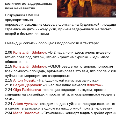
количество задержанных
пока неизвестно.
​Сотрудники ОМОНа
предварительно
перекрыли выходы из сквера у фонтана на Кудринской площади
стремясь не дать никому уйти, причем задерживали не только
людей с белыми лентами.
Очевидцы событий сообщают подробности в твиттере:
2:08
Konstantin Sdobnov
: «В 2 часа ночи здесь очень душевно.
Кто-то поет под гитары, кто-то играет на скрипке. Люди мило
общаются...»
2:15
Konstantin Sdobnov
: «ОМОНовец в матюгальник попросил
всех покинуть площадь, аргументировав это тем, что после 23:0
публичные мероприятия запрещены»
2:15
Anton Nossik
: «На Кудринской началась зачистка»
2:18
Вадим Дергачев
: «У нас внезапно начался
#винтаж
»
2:24
Olga Pakhtusova
: «полиция подходит к людям, просто
сидящим на скамейках и просит уйти, отказывающихся уводят в
заки»
2:24
Artem Ayvazov
: «людям не дают уйти с площади,всех винтя
и сажают в автозак,я в одном из них,со мной пока 2 человека»
2:34
Maria Baronova
: «Скрипичный концерт видимо добил орган