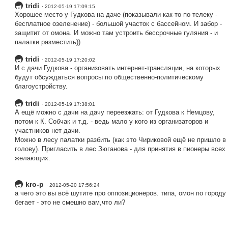
tridi
· 2012-05-19 17:09:15
Хорошее место у Гудкова на даче (показывали как-то по телеку -
бесплатное озеленение) - большой участок с бассейном. И забор -
защитит от омона. И можно там устроить бессрочные гуляния - и
палатки разместить))
tridi
· 2012-05-19 17:20:02
И с дачи Гудкова - организовать интернет-трансляции, на которых
будут обсуждаться вопросы по общественно-политическому
благоустройству.
tridi
· 2012-05-19 17:38:01
А ещё можно с дачи на дачу переезжать: от Гудкова к Немцову,
потом к К. Собчак и т.д. - ведь мало у кого из организаторов и
участников нет дачи.
Можно в лесу палатки разбить (как это Чириковой ещё не пришло в
голову). Пригласить в лес Зюганова - для принятия в пионеры всех
желающих.
kro-p
· 2012-05-20 17:56:24
а чего это вы всё шутите про оппозиционеров. типа, омон по городу
бегает - это не смешно вам,что ли?