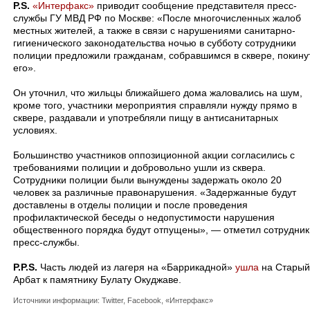
P.S.
«Интерфакс»
приводит сообщение представителя пресс-
службы ГУ МВД РФ по Москве: «После многочисленных жалоб
местных жителей, а также в связи с нарушениями санитарно-
гигиенического законодательства ночью в субботу сотрудники
полиции предложили гражданам, собравшимся в сквере, покину
его».
Он уточнил, что жильцы ближайшего дома жаловались на шум,
кроме того, участники мероприятия справляли нужду прямо в
сквере, раздавали и употребляли пищу в антисанитарных
условиях.
Большинство участников оппозиционной акции согласились с
требованиями полиции и добровольно ушли из сквера.
Сотрудники полиции были вынуждены задержать около 20
человек за различные правонарушения. «Задержанные будут
доставлены в отделы полиции и после проведения
профилактической беседы о недопустимости нарушения
общественного порядка будут отпущены», — отметил сотрудник
пресс-службы.
P.P.S.
Часть людей из лагеря на «Баррикадной»
ушла
на Старый
Арбат к памятнику Булату Окуджаве.
Источники информации: Twitter, Facebook, «Интерфакс»