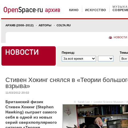
МУЗЫКА
КИНО
ИСКУССТВО
СОВРЕМ
АРХИВ (2008–2012)
АВТОРЫ
COLTA.RU
НОВОСТИ
Период:
Темы
Стивен Хокинг снялся в «Теории большог
взрыва»
11/03/2012 20:02
Британский физик
© Sarah Lee ⁄ London Science Museum / 
Стивен Хокинг (Stephen
Hawking) сыграет самого
себя в одной из новых
серий сверхпопулярного
ситкома «Теория