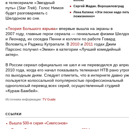
коллег
в телесериале «Звездный
Сергей Жадан. Ворошиловград
путь» (
Star Trek
). Голос Нимоя
Лена Катина: «Эти песни надо пет
будет разговаривать с
пожизненно»
Шелдоном во сне.
«
Теория Большого взрыва
» впервые вышла на экраны в
2007 году, главные герои сериала — гениальные физики Шелдо
и Леонард, их соседка Пенни и коллеги по работе Говард
Воловитц и Раджеш Кутрапали. В
2010
и
2011
годах Джим
Парсонс получил «Эмми» в категории «Лучший комедийный
актер».
В России сериал официально не шел и не переводился до апре
2010 года, когда его начал показывать телеканал НТВ рано утро
по выходным дням. Следует отметить, что в интернете давно уж
пользуется колоссальной популярностью профессиональный
одноголосый перевод всех серий, осуществленный студией
«Кураж-Бамбей».
Источники информации:
TV Guide
ССЫЛКИ
Вышла 500-я серия «Симпсонов»