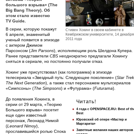
большого взрыва» (The
Big Bang Theory). Об
этом стало известно
TV Guide.
​В серии, которую покажут
Стивен Хокинг в своем кабинете в
6 апреля, знаменитый
Кембрижском университете, 14 декабря
2011 года
ученый появится в эпизоде
с актером Джимом
Парсонсом (
Jim Parsons
), исполняющим роль Шелдона Купера.
Ранее представители
CBS
неоднократно предлагали Хокингу
сняться в сериале, но постоянно получали отказ.
Хокинг уже присутствовал (как голограмма) в эпизоде
телесериала «Звездный путь: Следующее поколение» (
Star Trek
The Next Generation
), а также стал персонажем мультсериалов
«Симпсоны» (
The Simpsons
) и «Футурама» (
Futurama
).
До появления Хокинга, в
Читать!
серии от 29 марта, «Теорию
4 года с OPENSPACE.RU: Best of th
Большого взрыва» посетит
Best
еще один известный
Юровский об опере «Мастер и
персонаж, Леонард Нимой
Маргарита»
(
Leonard Nimoy
),
Заветные желания наших авторов
прославившийся ролью Спока