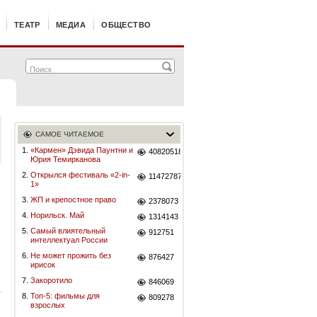
ТЕАТР
МЕДИА
ОБЩЕСТВО
САМОЕ ЧИТАЕМОЕ
1.
«Кармен» Дэвида Паунтни и
40820518
Юрия Темирканова
2.
Открылся фестиваль «2-in-
11472787
1»
3.
ЖП и крепостное право
2378073
4.
Норильск. Май
1314143
5.
Самый влиятельный
912751
интеллектуал России
6.
Не может прожить без
876427
ирисок
7.
Закоротило
846069
8.
Топ-5: фильмы для
809278
взрослых