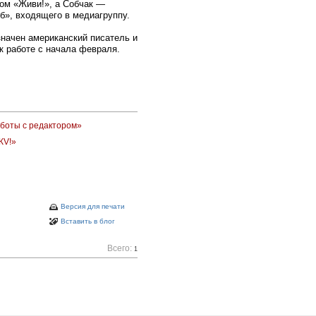
том «Живи!», а Собчак —
б», входящего в медиагруппу.
начен американский писатель и
к работе с начала февраля.
аботы с редактором»
ЖV!»
Версия для печати
Вставить в блог
Всего:
1