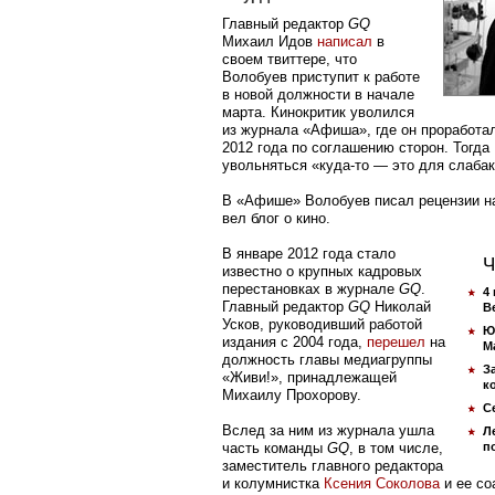
Главный редактор
GQ
Михаил Идов
написал
в
своем твиттере, что
Волобуев приступит к работе
в новой должности в начале
марта. Кинокритик уволился
из журнала «Афиша», где он проработа
2012 года по соглашению сторон. Тогда
увольняться «куда-то — это для слабак
В «Афише» Волобуев писал рецензии на
вел блог о кино.
В январе 2012 года стало
Ч
известно о крупных кадровых
перестановках в журнале
GQ
.
4
Главный редактор
GQ
Николай
B
Усков, руководивший работой
Ю
издания с 2004 года,
перешел
на
М
должность главы медиагруппы
З
«Живи!», принадлежащей
к
Михаилу Прохорову.
С
Вслед за ним из журнала ушла
Л
часть команды
GQ
, в том числе,
п
заместитель главного редактора
и колумнистка
Ксения Соколова
и ее со