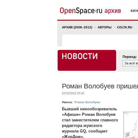
КИ
АРХИВ (2008–2012)
АВТОРЫ
COLTA.RU
Период:
Роман Волобуев прише
22/02/2012 20:26
Имена:
Роман Волобуев
Бывший кинообозреватель
«Афиши» Роман Волобуев
стал заместителем главного
редактора мужского
журнала GQ, сообщает
«ЖурДом».