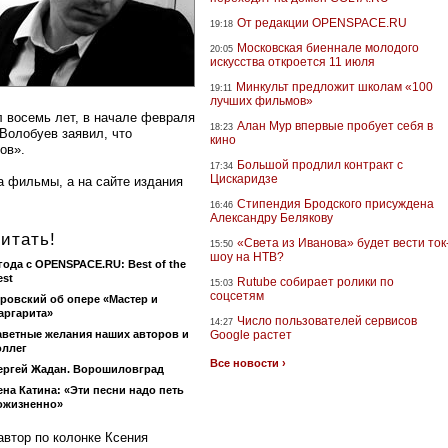
От редакции OPENSPACE.RU
19:18
Московская биеннале молодого
20:05
искусства откроется 11 июля
Минкульт предложит школам «100
19:11
лучших фильмов»
л восемь лет, в начале февраля
Алан Мур впервые пробует себя в
18:23
 Волобуев заявил, что
кино
ов».
Большой продлил контракт с
17:34
Цискаридзе
 фильмы, а на сайте издания
Стипендия Бродского присуждена
16:46
Александру Белякову
итать!
«Света из Иванова» будет вести ток
15:50
шоу на НТВ?
 года с OPENSPACE.RU: Best of the
est
Rutube собирает ролики по
15:03
соцсетям
ровский об опере «Мастер и
аргарита»
Число пользователей сервисов
14:27
аветные желания наших авторов и
Google растет
оллег
Все новости ›
ергей Жадан. Ворошиловград
ена Катина: «Эти песни надо петь
ожизненно»
автор по колонке Ксения