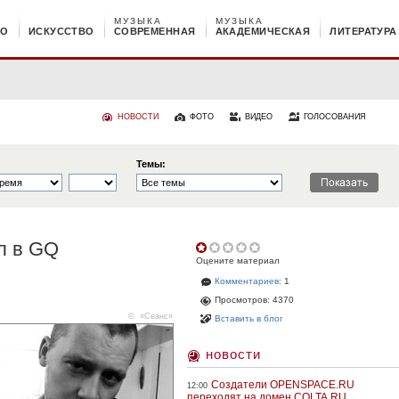
МУЗЫКА
МУЗЫКА
НО
ИСКУССТВО
СОВРЕМЕННАЯ
АКАДЕМИЧЕСКАЯ
ЛИТЕРАТУРА
НОВОСТИ
ФОТО
ВИДЕО
ГОЛОСОВАНИЯ
Темы:
л в GQ
Оцените материал
Комментариев:
1
Просмотров: 4370
©
«Сеанс»
Вставить в блог
новости
Создатели OPENSPACE.RU
12:00
переходят на домен COLTA.RU