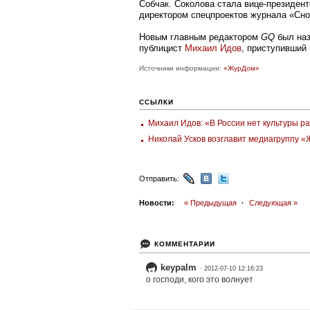
Собчак. Соколова стала вице-президен
директором спецпроектов журнала «Сно
Новым главным редактором
GQ
был наз
публицист
Михаил Идов
, приступивший 
Источники информации:
«ЖурДом»
ССЫЛКИ
Михаил Идов: «В России нет культуры р
Николай Усков возглавит медиагруппу «
Отправить:
Новости:
« Предыдущая
·
Следующая »
КОММЕНТАРИИ
keypalm
· 2012-07-10 12:16:23
о господи, кого это волнует