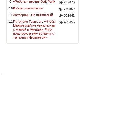
9.
«Роботы» против Daft Punk
797076
10.
Коблы и малолетки
779859
11.
Затворник. Но пятипалый
539641
12.
Патрисия Томпсон: «Чтобы
463655
Маяковский не уехал к нам
с мамой в Америку, Лиля
подстроила ему встречу с
Татьяной Яковлевой»
-