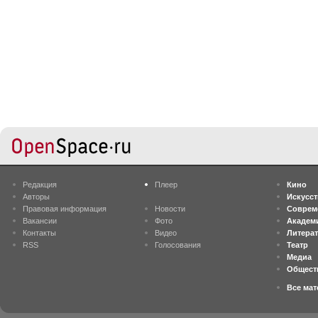
Редакция
Плеер
Кино
Авторы
Искусс
Правовая информация
Новости
Соврем
Вакансии
Фото
Академ
Контакты
Видео
Литера
RSS
Голосования
Театр
Медиа
Общест
Все ма