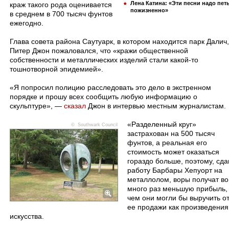
Лена Катина: «Эти песни надо пет
краж такого рода оценивается
пожизненно»
в среднем в 700 тысяч фунтов
ежегодно.
Глава совета района Саутуарк, в котором находится парк Далич,
Питер Джон пожаловался, что «кражи общественной
собственности и металлических изделий стали какой-то
тошнотворной эпидемией».
«Я попросил полицию расследовать это дело в экстренном
порядке и прошу всех сообщить любую информацию о
скульптуре», —
сказал
Джон в интервью местным журналистам.
«Разделенный круг»
© Southwark Council
застрахован на 500 тысяч
фунтов, а реальная его
стоимость может оказаться
гораздо больше, поэтому, сда
работу Барбары Хепуорт на
металлолом, воры получат во
много раз меньшую прибыль,
чем они могли бы выручить о
ее продажи как произведения
искусства.