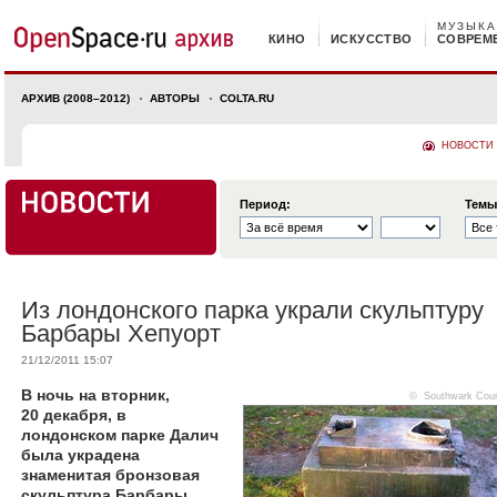
МУЗЫКА
КИНО
ИСКУССТВО
СОВРЕМ
АРХИВ (2008–2012)
АВТОРЫ
COLTA.RU
НОВОСТИ
Период:
Темы
Из лондонского парка украли скульптуру
Барбары Хепуорт
21/12/2011 15:07
В ночь на вторник,
© Southwark Coun
20 декабря, в
лондонском парке Далич
была украдена
знаменитая бронзовая
скульптура Барбары