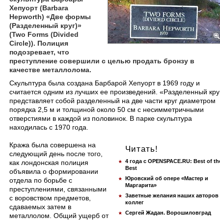
Хепуорт (Barbara
Hepworth) «Две формы
(Разделенный круг)»
(Two Forms (Divided
Circle)). Полиция
подозревает, что
преступление совершили с целью продать бронзу в
качестве металлолома.
Скульптура была создана Барбарой Хепуорт в 1969 году и
считается одним из лучших ее произведений. «Разделенный кру
представляет собой разделенный на две части круг диаметром
порядка 2,5 м и толщиной около 50 см с несимметричными
отверстиями в каждой из половинок. В парке скульптура
находилась с 1970 года.
Кража была совершена на
Читать!
следующий день после того,
4 года с OPENSPACE.RU: Best of th
как лондонская полиция
Best
объявила о формировании
Юровский об опере «Мастер и
отдела по борьбе с
Маргарита»
преступлениями, связанными
Заветные желания наших авторов
с воровством предметов,
коллег
сдаваемых затем в
Сергей Жадан. Ворошиловград
металлолом. Общий ущерб от