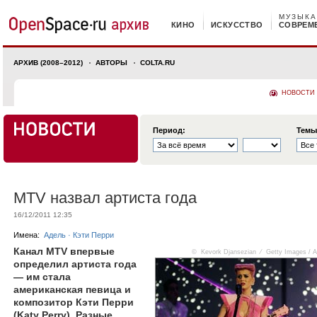
МУЗЫКА
КИНО
ИСКУССТВО
СОВРЕМ
АРХИВ (2008–2012)
АВТОРЫ
COLTA.RU
НОВОСТИ
Период:
Темы
MTV назвал артиста года
16/12/2011 12:35
Имена:
Адель
·
Кэти Перри
Канал MTV впервые
© Kevork Djansezian ⁄ Getty Images / 
определил артиста года
— им стала
американская певица и
композитор Кэти Перри
(Katy Perry). Разные