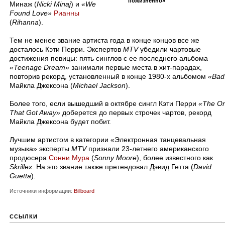
пожизненно»
Минаж (
Nicki Minaj
) и
«We
Found Love»
Рианны
(
Rihanna
).
Тем не менее звание артиста года в конце концов все же
досталось Кэти Перри. Экспертов
MTV
убедили чартовые
достижения певицы: пять синглов с ее последнего альбома
«Teenage Dream»
занимали первые места в хит-парадах,
повторив рекорд, установленный в конце 1980-х альбомом
«Bad
Майкла Джексона (
Michael Jackson
).
Более того, если вышедший в октябре сингл Кэти Перри
«The O
That Got Away»
доберется до первых строчек чартов, рекорд
Майкла Джексона будет побит.
Лучшим артистом в категории «Электронная танцевальная
музыка» эксперты
MTV
признали 23-летнего американского
продюсера
Сонни Мура
(
Sonny Moore
), более известного как
Skrillex
. На это звание также претендовал Дэвид Гетта (
David
Guetta
).
Источники информации:
Billboard
ССЫЛКИ