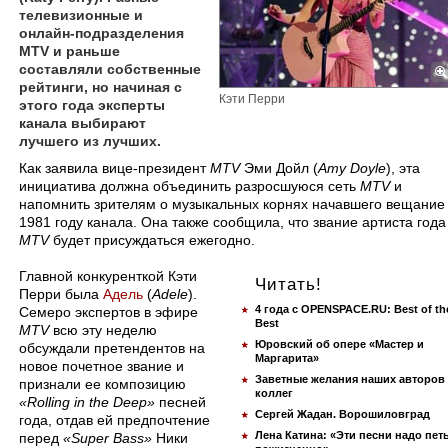
телевизионные и
онлайн-подразделения
MTV и раньше
составляли собственные
рейтинги, но начиная с
Кэти Перри
этого года эксперты
канала выбирают
лучшего из лучших.
​Как заявила вице-президент
MTV
Эми Дойл (
Amy Doyle
), эта
инициатива должна объединить разросшуюся сеть
MTV
и
напомнить зрителям о музыкальных корнях начавшего вещание
1981 году канала. Она также сообщила, что звание артиста года
MTV
будет присуждаться ежегодно.
Главной конкуренткой Кэти
Читать!
Перри была
Адель
(
Adele
).
4 года с OPENSPACE.RU: Best of th
Семеро экспертов в эфире
Best
MTV
всю эту неделю
Юровский об опере «Мастер и
обсуждали претендентов на
Маргарита»
новое почетное звание и
Заветные желания наших авторов
признали ее композицию
коллег
«Rolling in the Deep»
песней
Сергей Жадан. Ворошиловград
года, отдав ей предпочтение
Лена Катина: «Эти песни надо пет
перед
«Super Bass»
Ники