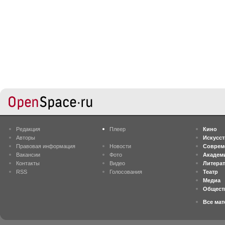
Редакция
Плеер
Кино
Авторы
Искусс
Правовая информация
Новости
Соврем
Вакансии
Фото
Академ
Контакты
Видео
Литера
RSS
Голосования
Театр
Медиа
Общест
Все ма