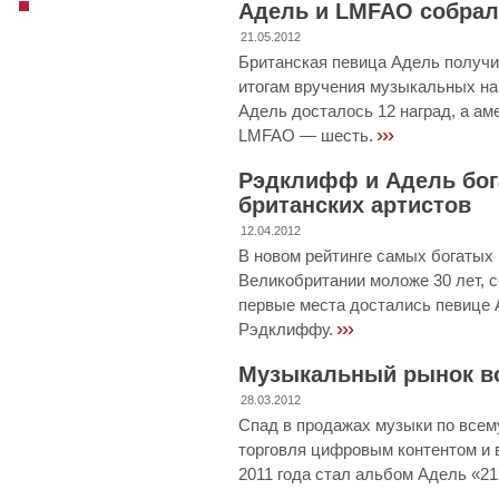
Адель и LMFAO собрали
21.05.2012
Британская певица Адель получ
итогам вручения музыкальных нагр
Адель досталось 12 наград, а ам
›››
LMFAO — шесть.
Рэдклифф и Адель бог
британских артистов
12.04.2012
В новом рейтинге самых богатых
Великобритании моложе 30 лет, 
первые места достались певице 
›››
Рэдклиффу.
Музыкальный рынок в
28.03.2012
Спад в продажах музыки по всем
торговля цифровым контентом и 
2011 года стал альбом Адель «21