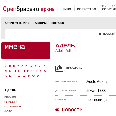
МУЗЫКА
КИНО
ИСКУССТВО
СОВРЕМ
АРХИВ (2008–2012)
АВТОРЫ
COLTA.RU
НОВОСТИ
АДЕЛЬ
Adele Adkins
А
Б
В
Г
Д
Е
Ж
З
И
К
ПРОФИЛЬ
Л
М
Н
О
П
Р
С
Т
У
Ф
Х
Ц
Ч
Ш
Щ
Э
Ю
Я
Adele Adkins
НАСТОЯЩЕЕ ИМЯ
5 мая 1988
АДЕЛЬ
ДАТА РОЖДЕНИЯ
ПРОФИЛЬ
поп-певица
КАРЬЕРА
НОВОСТИ
МАТЕРИАЛЫ
новости
ФОТО