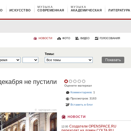
МУЗЫКА
МУЗЫКА
НО
ИСКУССТВО
СОВРЕМЕННАЯ
АКАДЕМИЧЕСКАЯ
ЛИТЕРАТУРА
НОВОСТИ
ФОТО
ВИДЕО
ГОЛОСОВАНИЯ
Темы:
декабря не пустили
Оцените материал
Комментариев:
1
Просмотров: 3163
Вставить в блог
©
tajmigrant.com
новости
Создатели OPENSPACE.RU
12:00
переходят на домен COLTA.RU