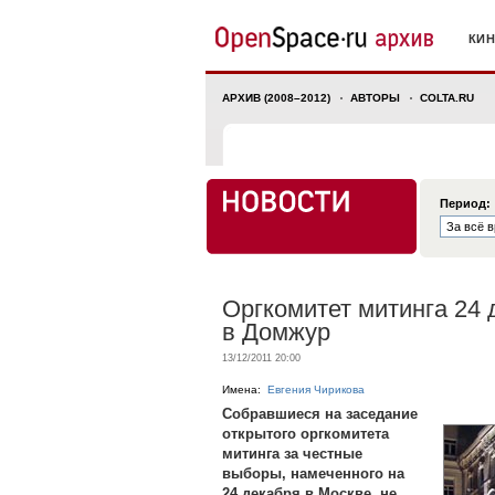
КИ
АРХИВ (2008–2012)
АВТОРЫ
COLTA.RU
Период:
Оргкомитет митинга 24 
в Домжур
13/12/2011 20:00
Имена:
Евгения Чирикова
Собравшиеся на заседание
открытого оргкомитета
митинга за честные
выборы, намеченного на
24 декабря в Москве, не