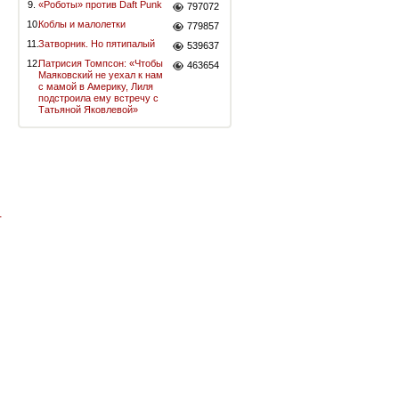
9.
«Роботы» против Daft Punk
797072
10.
Коблы и малолетки
779857
11.
Затворник. Но пятипалый
539637
12.
Патрисия Томпсон: «Чтобы
463654
Маяковский не уехал к нам
с мамой в Америку, Лиля
подстроила ему встречу с
Татьяной Яковлевой»
-