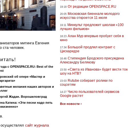
От редакции OPENSPACE.RU
19:18
Московская биеннале молодого
20:05
искусства откроется 11 июля
Минкульт предложит школам «100
19:11
лучших фильмов»
Алан Мур впервые пробует себя в
18:23
кино
ганизаторов митинга Евгения
Большой продлил контракт с
о ста человек.
17:34
Цискаридзе
Стипендия Бродского присуждена
итать!
16:46
Александру Белякову
 года с OPENSPACE.RU: Best of the
«Света из Иванова» будет вести ток
15:50
est
шоу на НТВ?
ровский об опере «Мастер и
Rutube собирает ролики по
аргарита»
15:03
соцсетям
аветные желания наших авторов и
оллег
Число пользователей сервисов
14:27
Google растет
ергей Жадан. Ворошиловград
ена Катина: «Эти песни надо петь
Все новости ›
ожизненно»
в.
е осуществлял
сайт журнала