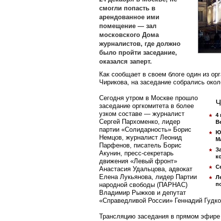
смогли попасть в
арендованное ими
помещение — зал
московского Дома
журналистов, где должно
было пройти заседание,
оказался заперт.
​Как сообщает в своем блоге один из ор
Чирикова, на заседание собрались окол
Сегодня утром в Москве прошло
Ч
заседание оргкомитета в более
узком составе — журналист
4
Сергей Пархоменко, лидер
B
партии «Солидарность» Борис
Ю
Немцов, журналист Леонид
М
Парфенов, писатель Борис
З
Акунин, пресс-секретарь
к
движения «Левый фронт»
С
Анастасия Удальцова, адвокат
Елена Лукьянова, лидер Партии
Л
народной свободы (ПАРНАС)
п
Владимир Рыжков и депутат
«Справедливой России» Геннадий Гудко
Трансляцию заседания в прямом эфир