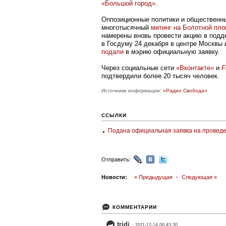
«Большой город»
.
Оппозиционные политики и общественны
многотысячный
митинг на Болотной пл
намерены вновь провести акцию в подд
в Госдуму 24 декабря в центре Москвы 
подали
в мэрию официальную заявку.
Через социальные сети
«Вконтакте»
и
F
подтвердили более 20 тысяч человек.
Источники информации:
«Радио Свобода»
ССЫЛКИ
Подана официальная заявка на проведе
Отправить:
Новости:
« Предыдущая
·
Следующая »
КОММЕНТАРИИ
tridi
· 2011-12-14 00:43:30