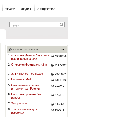
ТЕАТР
МЕДИА
ОБЩЕСТВО
САМОЕ ЧИТАЕМОЕ
1.
«Кармен» Дэвида Паунтни и
40819330
Юрия Темирканова
2.
Открылся фестиваль «2-in-
11472329
1»
3.
ЖП и крепостное право
2378072
4.
Норильск. Май
1314140
5.
Самый влиятельный
912749
интеллектуал России
6.
Не может прожить без
876415
ирисок
7.
Закоротило
846067
8.
Топ-5: фильмы для
809276
взрослых