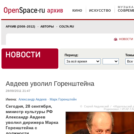
МУЗЫКА
КИНО
ИСКУССТВО
СОВРЕМ
АРХИВ (2008–2012)
АВТОРЫ
COLTA.RU
НОВОСТИ
Период:
Темы
Авдеев уволил Горенштейна
28/09/2011 21:47
Имена:
Александр Авдеев
·
Марк Горенштейн
Сегодня, 28 сентября,
© Сергей Авдуевский ⁄ «Издательский 
Родионова» / ИТАР-Т
министр культуры РФ
Александр Авдеев
уволил дирижера Марка
Горенштейна с
должности