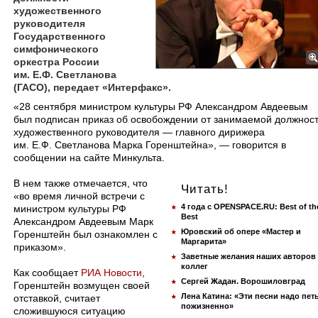
художественного
руководителя
Государственного
симфонического
оркестра России
им. Е.Ф. Светланова
(ГАСО), передает «Интерфакс».
​«28 сентября министром культуры РФ Александром Авдеевым
был подписан приказ об освобождении от занимаемой должнос
художественного руководителя — главного дирижера
им. Е.Ф. Светланова Марка Горенштейна», — говорится в
сообщении на сайте Минкульта.
В нем также отмечается, что
Читать!
«во время личной встречи с
4 года с OPENSPACE.RU: Best of th
министром культуры РФ
Best
Александром Авдеевым Марк
Юровский об опере «Мастер и
Горенштейн был ознакомлен с
Маргарита»
приказом».
Заветные желания наших авторов
коллег
Как сообщает
РИА Новости
,
Сергей Жадан. Ворошиловград
Горенштейн возмущен своей
Лена Катина: «Эти песни надо пет
отставкой, считает
пожизненно»
сложившуюся ситуацию