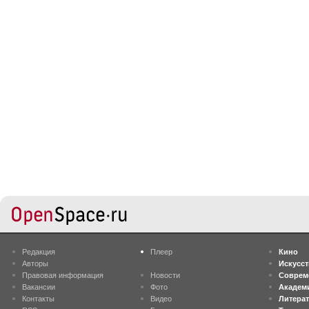
Редакция
Плеер
Кино
Авторы
Искусс
Правовая информация
Новости
Соврем
Вакансии
Фото
Академ
Контакты
Видео
Литера