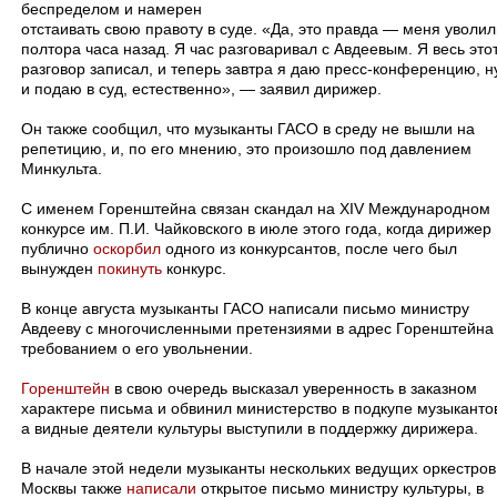
беспределом и намерен
отстаивать свою правоту в суде. «Да, это правда — меня уволил
полтора часа назад. Я час разговаривал с Авдеевым. Я весь это
разговор записал, и теперь завтра я даю пресс-конференцию, н
и подаю в суд, естественно», — заявил дирижер.
Он также сообщил, что музыканты ГАСО в среду не вышли на
репетицию, и, по его мнению, это произошло под давлением
Минкульта.
С именем Горенштейна связан скандал на XIV Международном
конкурсе им. П.И. Чайковского в июле этого года, когда дирижер
публично
оскорбил
одного из конкурсантов, после чего был
вынужден
покинуть
конкурс.
В конце августа музыканты ГАСО написали письмо министру
Авдееву с многочисленными претензиями в адрес Горенштейна
требованием о его увольнении.
Горенштейн
в свою очередь высказал уверенность в заказном
характере письма и обвинил министерство в подкупе музыканто
а видные деятели культуры выступили в поддержку дирижера.
В начале этой недели музыканты нескольких ведущих оркестров
Москвы также
написали
открытое письмо министру культуры, в