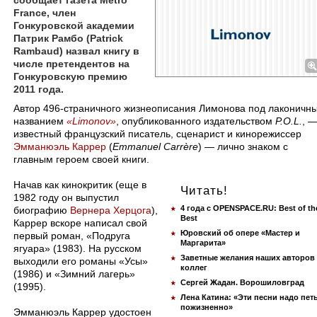
сообщает газета Metro
France, член
Гонкуровской академии
Патрик Рамбо (Patrick
Rambaud) назвал книгу в
числе претендентов на
Гонкуровскую премию
2011 года.
​Автор 496-страничного жизнеописания Лимонова под лаконичн
названием
«Limonov»
, опубликованного издательством
P.O.L.
, 
известный французский писатель, сценарист и кинорежиссер
Эмманюэль Каррер
(
Emmanuel Carrère
) — лично знаком с
главным героем своей книги.
Начав как кинокритик (еще в
Читать!
1982 году он выпустил
4 года с OPENSPACE.RU: Best of th
биографию
Вернера Херцога
),
Best
Каррер вскоре написал свой
Юровский об опере «Мастер и
первый роман, «Подруга
Маргарита»
ягуара» (1983). На русском
Заветные желания наших авторов
выходили его романы «Усы»
коллег
(1986) и «Зимний лагерь»
Сергей Жадан. Ворошиловград
(1995).
Лена Катина: «Эти песни надо пет
пожизненно»
Эмманюэль Каррер удостоен