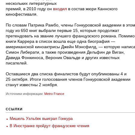
нескольких литературных
премий, в 2010 году он
входил
в состав жюри Каннского
кинофестиваля.
По словам Патрика Рамбо, члены Гонкуровской академии в это
году из 650 книг выбрали первые 15, которые продолжат
претендовать на звание лучшего французского романа. Помимо
книги Каррера в список вошла еще одна биография —
американской киноактрисы Джейн Мэнсфилд, — которую напис
Симон Либерати, а также произведения Дельфин де Виган,
Давида Фонкиноса, Вероник Овальде и других известных
писателей.
Оставшиеся два списка финалистов будут опубликованы 4 и
25 октября. Итоги голосования членов Гонкуровской академии
станут известны 2 ноября.
Источники информации:
Metro France
ССЫЛКИ
Мишель Уэльбек выиграл Гонкура
В Иностранке пройдут французские чтения