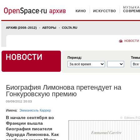
МУЗЫКА
КИНО
ИСКУССТВО
СОВРЕМ
АРХИВ (2008–2012)
АВТОРЫ
COLTA.RU
НОВОСТИ
Период:
Темы
Биография Лимонова претендует на
Гонкуровскую премию
09/09/2011 20:03
Имена:
Эмманюэль Каррер
В начале сентября во
©
Editions P.O
Франции вышла
биография писателя
Эдуарда Лимонова. Как