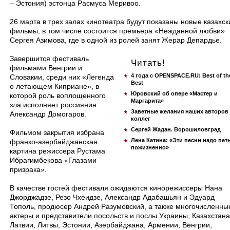
– Эстония) эстонца Расмуса Меривоо.
26 марта в трех залах кинотеатра будут показаны новые казахск
фильмы, в том числе состоится премьера «Нежданной любви»
Сергея Азимова, где в одной из ролей занят Жерар Депардье.
Завершится фестиваль
Читать!
фильмами Венгрии и
4 года с OPENSPACE.RU: Best of th
Словакии, среди них «Легенда
Best
о летающем Киприане», в
Юровский об опере «Мастер и
которой роль воплощенного
Маргарита»
зла исполняет россиянин
Заветные желания наших авторов
Александр Домогаров.
коллег
Сергей Жадан. Ворошиловград
Фильмом закрытия избрана
Лена Катина: «Эти песни надо пет
франко-азербайджанская
пожизненно»
картина режиссера Рустама
Ибрагимбекова «Глазами
призрака».
В качестве гостей фестиваля ожидаются кинорежиссеры Нана
Джорджадзе, Резо Чхеидзе, Александр Адабашьян и Эдуард
Тополь, продюсер Андрей Разумовский, а также многочисленны
актеры и представители посольств и послы Украины, Казахстана
Латвии, Литвы, Эстонии, Азербайджана, Армении, Венгрии,