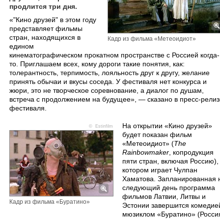
продлится три дня.
​«"Кино друзей" в этом году
представляет фильмы
стран, находящихся в
Кадр из фильма «Метеоидиот»
едином
кинематографическом прокатном пространстве с Россией когда-
то. Приглашаем всех, кому дороги такие понятия, как:
толерантность, терпимость, лояльность друг к другу, желание
принять обычаи и вкусы соседа. У фестиваля нет конкурса и
жюри, это не творческое соревнование, а диалог по душам,
встреча с продолжением на будущее», — сказано в пресс-релиз
фестиваля.
На открытии «Кино друзей»
© Estinfilm
будет показан фильм
«Метеоидиот» (
The
Rainbowmaker
, копродукция
пяти стран, включая Россию),
котором играет Чулпан
Хаматова. Запланированная 
следующий день программа
фильмов Латвии, Литвы и
Кадр из фильма «Буратино»
Эстонии завершится комедие
мюзиклом «Буратино» (Росси