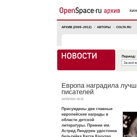
КИ
АРХИВ (2008–2012)
АВТОРЫ
COLTA.RU
Период:
Европа наградила лучш
писателей
24/03/2010 18:20
Присуждены две главные
европейские награды в
области детской
литературы. Премии им.
Астрид Линдгрен удостоена
бельгийка Китти Кроутер