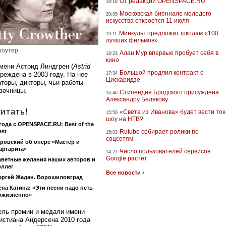
От редакции OPENSPACE.RU
19:18
Московская биеннале молодого
20:05
искусства откроется 11 июля
Минкульт предложит школам «100
19:11
лучших фильмов»
роутер
Алан Мур впервые пробует себя в
18:23
кино
мени Астрид Линдгрен (
Astrid
Большой продлил контракт с
чреждена в 2003 году. На нее
17:34
Цискаридзе
торы, дикторы, чьи работы
зочницы.
Стипендия Бродского присуждена
16:46
Александру Белякову
итать!
«Света из Иванова» будет вести ток
15:50
шоу на НТВ?
 года с OPENSPACE.RU: Best of the
est
Rutube собирает ролики по
15:03
соцсетям
ровский об опере «Мастер и
аргарита»
Число пользователей сервисов
14:27
Google растет
аветные желания наших авторов и
оллег
Все новости ›
ергей Жадан. Ворошиловград
ена Катина: «Эти песни надо петь
ожизненно»
ль премии и медали имени
истиана Андерсена 2010 года