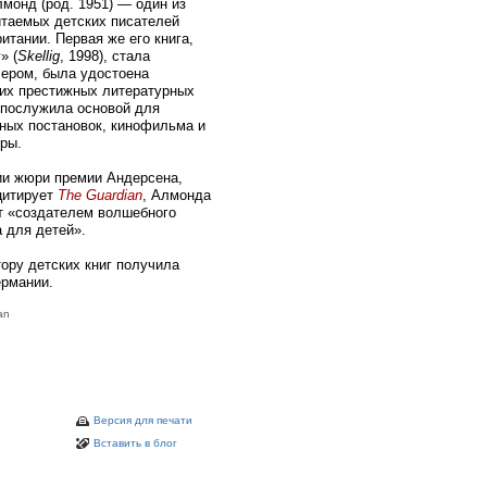
монд (род. 1951) — один из
таемых детских писателей
итании. Первая же его книга,
» (
Skellig
, 1998), стала
ером, была удостоена
их престижных литературных
 послужила основой для
ных постановок, кинофильма и
ры.
и жюри премии Андерсена,
цитирует
The Guardian
, Алмонда
т «создателем волшебного
 для детей».
ру детских книг получила
ермании.
an
Версия для печати
Вставить в блог