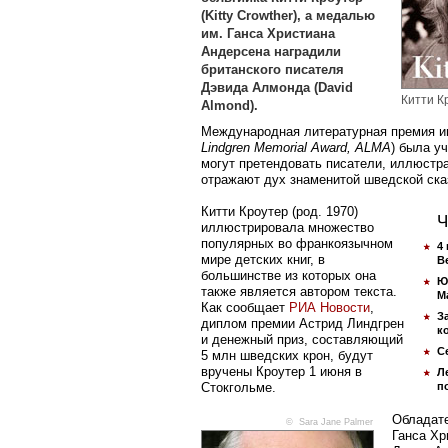
(Kitty Crowther), а медалью
им. Ганса Христиана
Андерсена наградили
британского писателя
Дэвида Алмонда (David
Китти К
Almond).
Международная литературная премия и
Lindgren Memorial Award, ALMA
) была у
могут претендовать писатели, иллюстра
отражают дух знаменитой шведской ска
Китти Кроутер (род. 1970)
Ч
иллюстрировала множество
популярных во франкоязычном
4
мире детских книг, в
B
большинстве из которых она
Ю
также является автором текста.
М
Как сообщает
РИА Новости
,
З
диплом премии Астрид Линдгрен
к
и денежный приз, составляющий
С
5 млн шведских крон, будут
вручены Кроутер 1 июня в
Л
Стокгольме.
п
Обладате
© Sara Jane Palmer
Ганса Хр