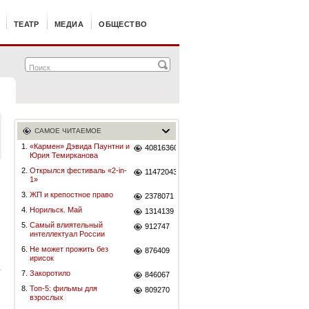
ТЕАТР
МЕДИА
ОБЩЕСТВО
САМОЕ ЧИТАЕМОЕ
1.
«Кармен» Дэвида Паунтни и
40816360
Юрия Темирканова
2.
Открылся фестиваль «2-in-
11472043
1»
3.
ЖП и крепостное право
2378071
4.
Норильск. Май
1314139
5.
Самый влиятельный
912747
интеллектуал России
6.
Не может прожить без
876409
ирисок
7.
Закоротило
846067
8.
Топ-5: фильмы для
809270
взрослых