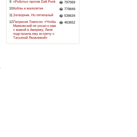
9.
«Роботы» против Daft Punk
797069
10.
Коблы и малолетки
779849
11.
Затворник. Но пятипалый
539634
12.
Патрисия Томпсон: «Чтобы
463652
Маяковский не уехал к нам
с мамой в Америку, Лиля
подстроила ему встречу с
Татьяной Яковлевой»
-