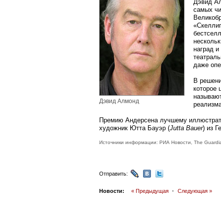
Дэвид Ал
самых чи
Великобр
«Скеллиг
бестселл
нескольк
наград и
театраль
даже опе
В решени
которое 
называю
Дэвид Алмонд
реализма
Премию Андерсена лучшему иллюстрато
художник Ютта Бауэр (
Jutta Bauer
) из Г
Источники информации: РИА Новости, The Guardi
Отправить:
Новости:
« Предыдущая
·
Следующая »