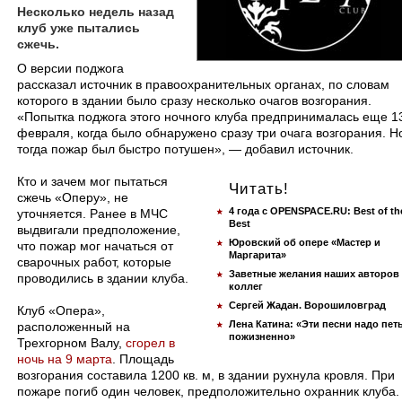
Несколько недель назад
клуб уже пытались
сжечь.
О версии поджога
рассказал источник в правоохранительных органах, по словам
которого в здании было сразу несколько очагов возгорания.
«Попытка поджога этого ночного клуба предпринималась еще 1
февраля, когда было обнаружено сразу три очага возгорания. Н
тогда пожар был быстро потушен», — добавил источник.
Кто и зачем мог пытаться
Читать!
сжечь «Оперу», не
4 года с OPENSPACE.RU: Best of th
уточняется. Ранее в МЧС
Best
выдвигали предположение,
Юровский об опере «Мастер и
что пожар мог начаться от
Маргарита»
сварочных работ, которые
Заветные желания наших авторов
проводились в здании клуба.
коллег
Сергей Жадан. Ворошиловград
Клуб «Опера»,
Лена Катина: «Эти песни надо пет
расположенный на
пожизненно»
Трехгорном Валу,
сгорел в
ночь на 9 марта
. Площадь
возгорания составила 1200 кв. м, в здании рухнула кровля. При
пожаре погиб один человек, предположительно охранник клуба.