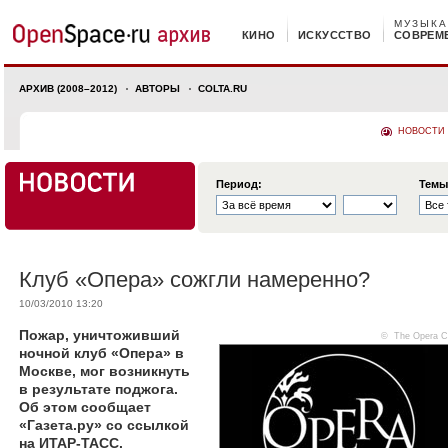
МУЗЫКА
КИНО
ИСКУССТВО
СОВРЕМ
АРХИВ (2008–2012)
АВТОРЫ
COLTA.RU
НОВОСТИ
Период:
Темы
Клуб «Опера» сожгли намеренно?
10/03/2010 13:20
Пожар, уничтоживший
©
The Opera C
ночной клуб «Опера» в
Москве, мог возникнуть
в результате поджога.
Об этом сообщает
«Газета.ру» со ссылкой
на ИТАР-ТАСС.