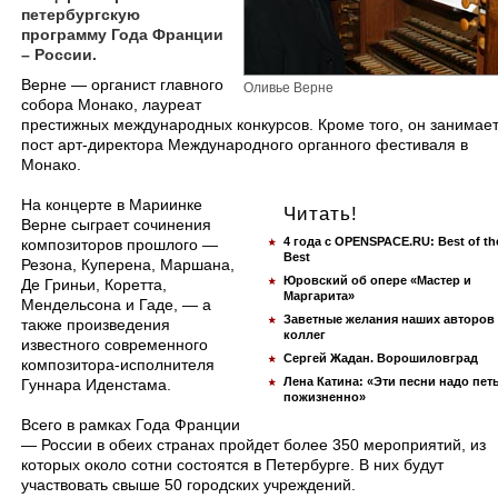
петербургскую
программу Года Франции
– России.
Верне — органист главного
Оливье Верне
собора Монако, лауреат
престижных международных конкурсов. Кроме того, он занимае
пост арт-директора Международного органного фестиваля в
Монако.
На концерте в Мариинке
Читать!
Верне сыграет сочинения
4 года с OPENSPACE.RU: Best of th
композиторов прошлого —
Best
Резона, Куперена, Маршана,
Юровский об опере «Мастер и
Де Гриньи, Коретта,
Маргарита»
Мендельсона и Гаде, — а
Заветные желания наших авторов
также произведения
коллег
известного современного
Сергей Жадан. Ворошиловград
композитора-исполнителя
Лена Катина: «Эти песни надо пет
Гуннара Иденстама.
пожизненно»
Всего в рамках Года Франции
— России в обеих странах пройдет более 350 мероприятий, из
которых около сотни состоятся в Петербурге. В них будут
участвовать свыше 50 городских учреждений.