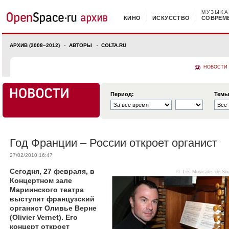
МУЗЫКА
КИНО
ИСКУССТВО
СОВРЕМ
АРХИВ (2008–2012)
АВТОРЫ
COLTA.RU
НОВОСТИ
Период:
Темы
Год Франции – России откроет органист
27/02/2010 16:47
Сегодня, 27 февраля, в
©
Les Musicales de Sou
Концертном зале
Мариинского театра
выступит французский
органист Оливье Верне
(Olivier Vernet). Его
концерт откроет