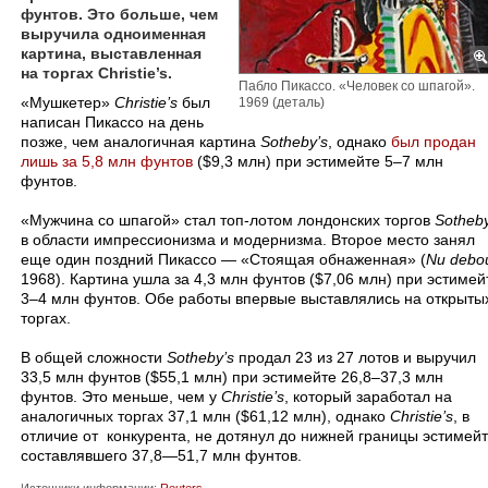
фунтов. Это больше, чем
выручила одноименная
картина, выставленная
на торгах Christie’s.
Пабло Пикассо. «Человек со шпагой».
«Мушкетер»
Christie’s
был
1969 (деталь)
написан Пикассо на день
позже, чем аналогичная картина
Sotheby’s
, однако
был продан
лишь за 5,8 млн фунтов
($9,3 млн) при эстимейте 5–7 млн
фунтов.
«Мужчина со шпагой» стал топ-лотом лондонских торгов
Sotheby
в области импрессионизма и модернизма. Второе место занял
еще один поздний Пикассо — «Стоящая обнаженная» (
Nu debo
1968). Картина ушла за 4,3 млн фунтов ($7,06 млн) при эстимей
3–4 млн фунтов. Обе работы впервые выставлялись на открыты
торгах.
В общей сложности
Sotheby’s
продал 23 из 27 лотов и выручил
33,5 млн фунтов ($55,1 млн) при эстимейте 26,8–37,3 млн
фунтов. Это меньше, чем у
Christie’s
, который заработал на
аналогичных торгах 37,1 млн ($61,12 млн), однако
Christie’s
, в
отличие от конкурента, не дотянул до нижней границы эстимейт
составлявшего 37,8—51,7 млн фунтов.