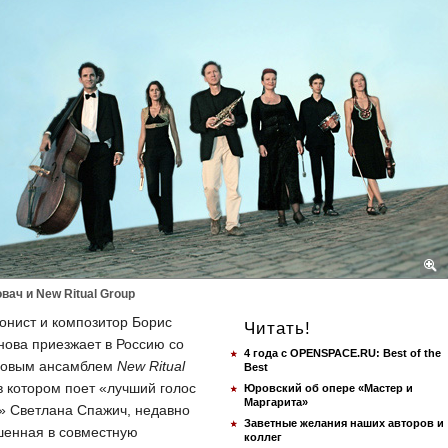
вач и New Ritual Group
онист и композитор Борис
Читать!
нова приезжает в Россию со
4 года с OPENSPACE.RU: Best of the
новым ансамблем
New Ritual
Best
 в котором поет «лучший голос
Юровский об опере «Мастер и
Маргарита»
» Светлана Спажич, недавно
Заветные желания наших авторов и
шенная в совместную
коллег