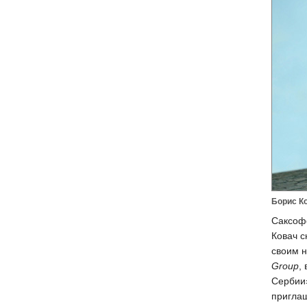
Борис Ко
Саксоф
Ковач с
своим 
Group
,
Сербии
пригла