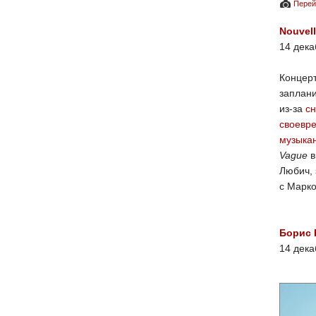
Перей
Nouvel
14 дек
Концер
заплани
из-за
с
своевр
музыка
Vague
в
Любич,
с Марко
Борис 
14 дека