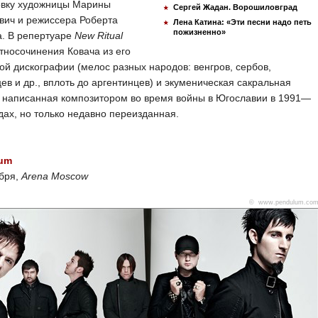
овку художницы Марины
Сергей Жадан. Ворошиловград
вич и режиссера Роберта
Лена Катина: «Эти песни надо петь
пожизненно»
а. В репертуаре
New Ritual
тносочинения Ковача из его
й дискографии (мелос разных народов: венгров, сербов,
ев и др., вплоть до аргентинцев) и экуменическая сакральная
 написанная композитором во время войны в Югославии в 1991—
дах, но только недавно переизданная.
um
абря,
Arena Moscow
© www.pendulum.co