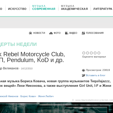
МУЗЫКА
МУЗЫКА
НО
ИСКУССТВО
СОВРЕМЕННАЯ
АКАДЕМИЧЕСКАЯ
ЛИТЕРАТУРА
НОВОСТИ
ФОТО
ВИДЕО
ГОЛОСОВАНИЯ
ЦЕРТЫ НЕДЕЛИ
k Rebel Motorcycle Club,
Оцените материал
, Pendulum, KoD и др.
др Великанов
·
14/12/2010
Просмотров: 23819
Вставить в блог
ная музыка Бориса Ковача, новая группа музыкантов Tequilajazzz,
к вещей» Лехи Никонова, а также выступления Girl Unit, I-F и Жени
лексей Никонов
·
Борис Ковач
·
Женя Любич
© www.blackrebelmotorcycleclub.co