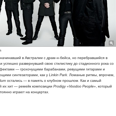
m
 начинавший в Австралии с драм-н-бейса, но перебравшийся в
и успешно развернувший свою стилистику до стадионного рока со
фектами — грохочущими барабанами, ревущими гитарами и
ющими синтезаторами, как у
Linkin Park
. Ломаные ритмы, впрочем,
lum
остались — в память о клубном прошлом. Как и самый
й их хит — ремейк композиции
Prodigy «Voodoo People»
, который
тоянно играют на концертах.