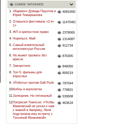
САМОЕ ЧИТАЕМОЕ
1.
«Кармен» Дэвида Паунтни и
40810061
Юрия Темирканова
2.
Открылся фестиваль «2-in-
11470403
1»
3.
ЖП и крепостное право
2378065
4.
Норильск. Май
1314087
5.
Самый влиятельный
912734
интеллектуал России
6.
Не может прожить без
876305
ирисок
7.
Закоротило
846050
8.
Топ-5: фильмы для
809219
взрослых
9.
«Роботы» против Daft Punk
797044
10.
Коблы и малолетки
779831
11.
Затворник. Но пятипалый
539508
12.
Патрисия Томпсон: «Чтобы
463618
Маяковский не уехал к нам
с мамой в Америку, Лиля
подстроила ему встречу с
Татьяной Яковлевой»