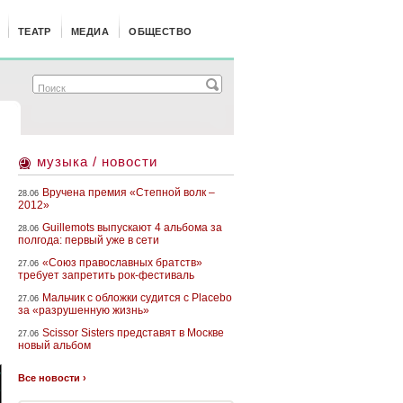
ТЕАТР
МЕДИА
ОБЩЕСТВО
музыка / новости
Вручена премия «Степной волк –
28.06
2012»
Guillemots выпускают 4 альбома за
28.06
полгода: первый уже в сети
«Союз православных братств»
27.06
требует запретить рок-фестиваль
Мальчик с обложки судится с Placebo
27.06
за «разрушенную жизнь»
Scissor Sisters представят в Москве
27.06
новый альбом
m
Все новости ›