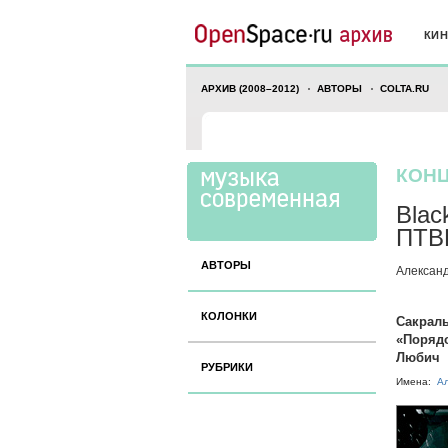
КИ
АРХИВ (2008–2012)
АВТОРЫ
COLTA.RU
КОН
Blac
ПТВП
АВТОРЫ
Алексан
КОЛОНКИ
Сакраль
«Порядо
Любич
РУБРИКИ
Имена:
А