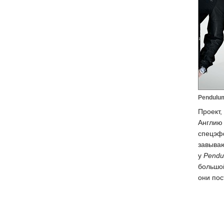
Pendulu
Проект,
Англию 
спецэф
завыва
у
Pendu
большо
они пос