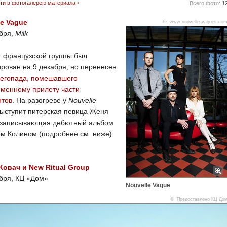
ти в фотогалерею материала ›
Всего фото:
1
le Vague
© www.nouvellesvagues.co
абря,
Milk
т французской группы был
рован на 9 декабря, но перенесен
негопада, помешавшего
еменному прилету части
нтов
. На разогреве у
Nouvelle
ыступит питерская певица Женя
 записывающая дебютный альбом
м Колином (подробнее см. ниже).
Ковач и New Ritual Group
бря, КЦ «Дом»
Nouvelle Vague
© Предоставлено КЦ До