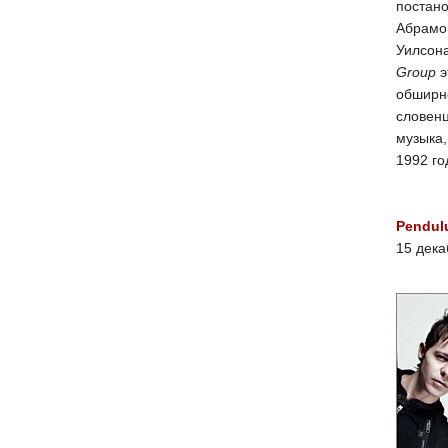
постан
Абрамо
Уилсон
Group
э
обширно
словенц
музыка,
1992 го
Pendul
15 дек