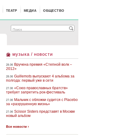
ТЕАТР
МЕДИА
ОБЩЕСТВО
музыка / новости
Вручена премия «Степной волк –
28.06
2012»
Guillemots выпускают 4 альбома за
28.06
полгода: первый уже в сети
«Союз православных братств»
27.06
требует запретить рок-фестиваль
Мальчик с обложки судится с Placebo
27.06
за «разрушенную жизнь»
Scissor Sisters представят в Москве
27.06
новый альбом
Все новости ›