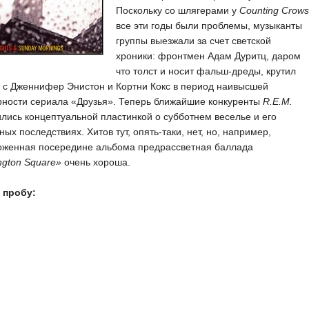
Поскольку со шлягерами у
Counting Crows
все эти годы были проблемы, музыканты
группы выезжали за счет светской
хроники: фронтмен Адам Дуритц, даром
что толст и носит фальш-дреды, крутил
 с Дженнифер Энистон и Кортни Кокс в период наивысшей
рности сериала «Друзья». Теперь ближайшие конкуренты
R.E.M.
лись концептуальной пластинкой о субботнем веселье и его
ных последствиях. Хитов тут, опять-таки, нет, но, например,
оженная посередине альбома предрассветная баллада
gton Square»
очень хороша.
 пробу: