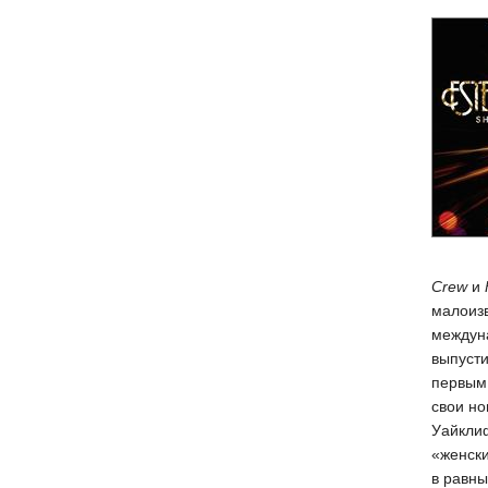
Crew
и
малоизв
междун
выпусти
первым 
свои н
Уайкли
«женск
в равны