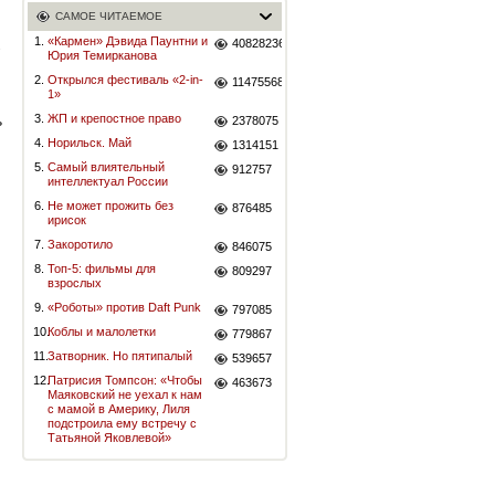
САМОЕ ЧИТАЕМОЕ
1.
«Кармен» Дэвида Паунтни и
40828236
-
Юрия Темирканова
2.
Открылся фестиваль «2-in-
11475568
1»
ь
3.
ЖП и крепостное право
2378075
4.
Норильск. Май
1314151
5.
Самый влиятельный
912757
интеллектуал России
6.
Не может прожить без
876485
ирисок
7.
Закоротило
846075
8.
Топ-5: фильмы для
809297
взрослых
9.
«Роботы» против Daft Punk
797085
10.
Коблы и малолетки
779867
11.
Затворник. Но пятипалый
539657
12.
Патрисия Томпсон: «Чтобы
463673
Маяковский не уехал к нам
с мамой в Америку, Лиля
подстроила ему встречу с
Татьяной Яковлевой»