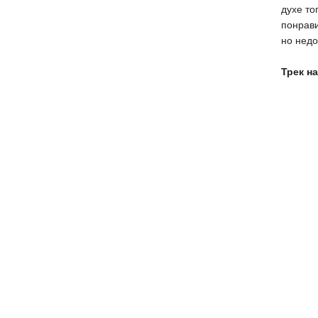
духе то
понрави
но недо
Трек на