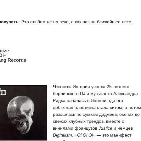
покупать:
Это альбом не на века, а как раз на ближайшее лето.
oize
Oi»
ang Records
Что это:
История успеха 25-летнего
берлинского DJ и музыканта Александра
Ридха началась в Японии, где его
дебютная пластинка стала хитом, а потом
разошлась по сумкам диджеев, охочих до
свежих клубных трендов, вместе с
винилами французов
Justice
и немцев
Digitalism
.
«Oi Oi Oi»
— это манифест