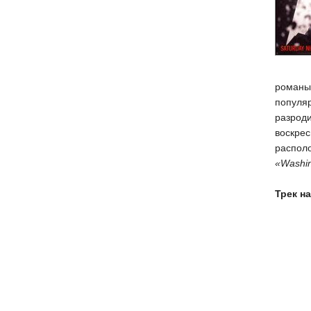
романы
популя
разроди
воскрес
распол
«Washin
Трек на