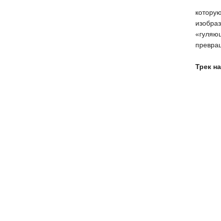
которую
изобра
«гуляющ
превра
Трек на