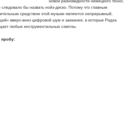
новой разновидности немецкого техно,
 следовало бы назвать нойз-диско. Потому что главным
зительным средством этой музыки являются непрерывный,
ий» вверх-вниз цифровой шум и заикания, в которые Ридха
щает любые инструментальные сэмплы.
 пробу: