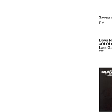
Зачем 
Р.М.
Boys N
«Oi Oi 
Last G
***