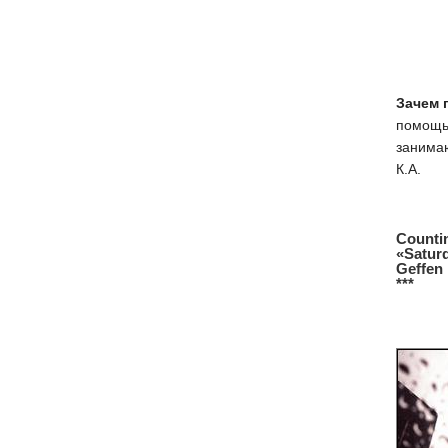
Зачем 
помощью
занима
К.А.
Counti
«Satur
Geffen
***