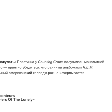
покупать:
Пластинка
у Counting Crows
получилась монолитней
го — приятно убедиться, что ранними альбомами
R.E.M.
чный американский колледж-рок не исчерпывается.
conteurs
lers Of The Lonely»