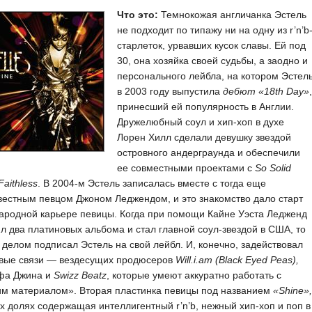
Что это:
Темнокожая англичанка Эстель
не подходит по типажу ни на одну из r’n’b
старлеток, урвавших кусок славы. Ей под
30, она хозяйка своей судьбы, а заодно и
персонального лейбла, на котором Эстел
в 2003 году выпустила
дебют «18th
Day»
,
принесший ей популярность в Англии.
Дружелюбный соул и хип-хоп в духе
Лорен Хилл сделали девушку звездой
островного андерграунда и обеспечили
ее совместными проектами с
So Solid
Faithless
. В 2004-м Эстель записалась вместе с тогда еще
естным певцом Джоном Леджендом, и это знакомство дало старт
ародной карьере певицы. Когда при помощи Кайне Уэста Ледженд
л два платиновых альбома и стал главной соул-звездой в США, то
делом подписал Эстель на свой лейбл. И, конечно, задействовал
овые связи — вездесущих продюсеров
Will.i.am
(Black Eyed Peas),
фа Джина и
Swizz Beatz
, которые умеют аккуратно работать с
им материалом». Вторая пластинка певицы под названием
«Shine»,
х долях содержащая интеллигентный r’n’b, нежный хип-хоп и поп в