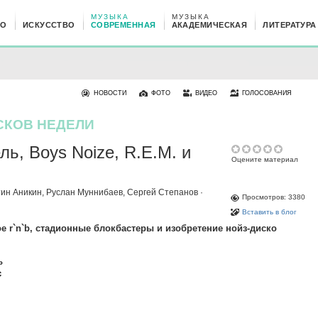
МУЗЫКА
МУЗЫКА
НО
ИСКУССТВО
СОВРЕМЕННАЯ
АКАДЕМИЧЕСКАЯ
ЛИТЕРАТУРА
НОВОСТИ
ФОТО
ВИДЕО
ГОЛОСОВАНИЯ
СКОВ НЕДЕЛИ
ль, Boys Noize, R.E.M. и
Оцените материал
тин Аникин
,
Руслан Муннибаев
,
Сергей Степанов
·
Просмотров: 3380
Вставить в блог
е r`n`b, стадионные блокбастеры и изобретение нойз-диско
»
c