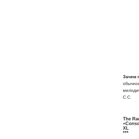
Зачем 
обычно
мелоди
С.С.
The Ra
«Conso
XL
***