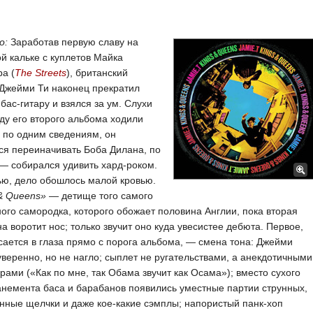
о:
Заработав первую славу на
й кальке с куплетов Майка
а (
The Streets
), британский
Джейми Ти наконец прекратил
 бас-гитару и взялся за ум. Слухи
ду его второго альбома ходили
 по одним сведениям, он
ся переиначивать Боба Дилана, по
— собирался удивить хард-роком.
ью, дело обошлось малой кровью.
& Queens»
— детище того самого
ого самородка, которого обожает половина Англии, пока вторая
а воротит нос; только звучит оно куда увесистее дебюта. Первое,
сается в глаза прямо с порога альбома, — смена тона: Джейми
уверенно, но не нагло; сыплет не ругательствами, а анекдотичными
ами («Как по мне, так Обама звучит как Осама»); вместо сухого
немента баса и барабанов появились уместные партии струнных,
нные щелчки и даже кое-какие сэмплы; напористый панк-хоп