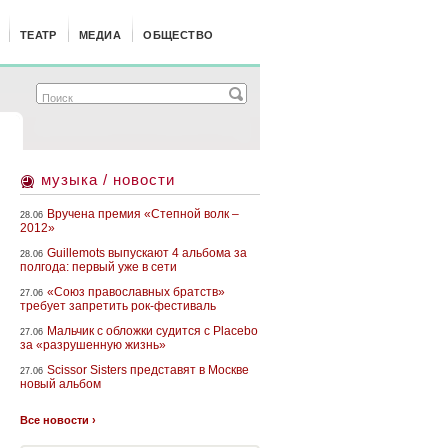
ТЕАТР
МЕДИА
ОБЩЕСТВО
музыка / новости
Вручена премия «Степной волк –
28.06
2012»
Guillemots выпускают 4 альбома за
28.06
полгода: первый уже в сети
«Союз православных братств»
27.06
требует запретить рок-фестиваль
Мальчик с обложки судится с Placebo
27.06
за «разрушенную жизнь»
Scissor Sisters представят в Москве
27.06
новый альбом
Все новости ›