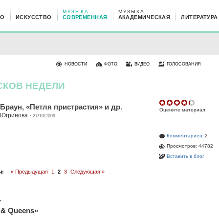
МУЗЫКА
МУЗЫКА
НО
ИСКУССТВО
СОВРЕМЕННАЯ
АКАДЕМИЧЕСКАЯ
ЛИТЕРАТУРА
НОВОСТИ
ФОТО
ВИДЕО
ГОЛОСОВАНИЯ
СКОВ НЕДЕЛИ
н Браун, «Петля пристрастия» и др.
Оцените материал
 Югринова
·
27/10/2009
Комментариев:
2
Просмотров: 44782
Вставить в блог
ы:
« Предыдущая
1
2
3
Следующая »
T
 & Queens»