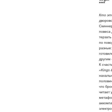
****
Кто эт
дворово
Скиннер
повеса 
терзать
по пово
разные:
готовил
другим 
К счаст
«Kings 
нахальн
половин
что бро
читает 
метафор
аккомпа
электро