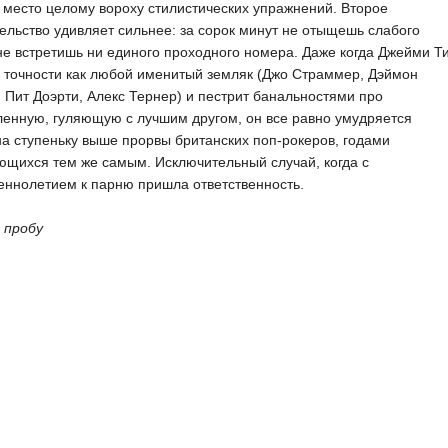
 место целому вороху стилистических упражнений. Второе
ельство удивляет сильнее: за сорок минут не отыщешь слабого
не встретишь ни единого проходного номера. Даже когда Джейми Т
в точности как любой именитый земляк (Джо Страммер, Дэймон
 Пит Доэрти, Алекс Тернер) и пестрит банальностями про
енную, гуляющую с лучшим другом, он все равно умудряется
на ступеньку выше прорвы британских поп-рокеров, годами
щихся тем же самым. Исключительный случай, когда с
ннолетием к парню пришла ответственность.
 пробу