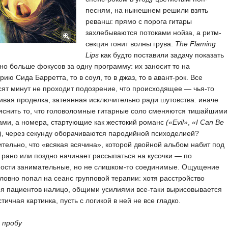
песням, на нынешнем решили взять
реванш: прямо с порога гитары
захлебываются потоками нойза, а ритм-
секция гонит волны грува.
The Flaming
Lips
как будто поставили задачу показать
но больше фокусов за одну программу: их заносит то на
рию Сида Барретта, то в соул, то в джаз, то в авант-рок. Все
ят минут не проходит подозрение, что происходящее — чья-то
вая проделка, затеянная исключительно ради шутовства: иначе
яснить то, что головоломные гитарные соло сменяются тишайшими
ми, а номера, стартующие как жестокий романс
(«Evil»
,
«I Can Be
), через секунду оборачиваются пародийной психоделией?
тельно, что «всякая всячина», которой двойной альбом набит под
, рано или поздно начинает рассыпаться на кусочки — по
ности занимательные, но не слишком-то соединимые. Ощущение
словно попал на сеанс групповой терапии: хотя расстройство
я пациентов налицо, общими усилиями все-таки вырисовывается
тичная картинка, пусть с логикой в ней не все гладко.
 пробу