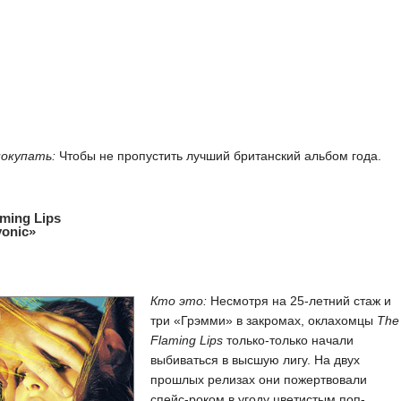
покупать:
Чтобы не пропустить лучший британский альбом года.
aming Lips
onic»
Кто это:
Несмотря на 25-летний стаж и
три «Грэмми» в закромах, оклахомцы
The
Flaming Lips
только-только начали
выбиваться в высшую лигу. На двух
прошлых релизах они пожертвовали
спейс-роком в угоду цветистым поп-