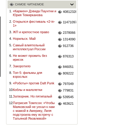
САМОЕ ЧИТАЕМОЕ
1.
«Кармен» Дэвида Паунтни и
40812328
Юрия Темирканова
2.
Открылся фестиваль «2-in-
11471097
1»
3.
ЖП и крепостное право
2378066
4.
Норильск. Май
1314090
5.
Самый влиятельный
912736
интеллектуал России
6.
Не может прожить без
876313
ирисок
7.
Закоротило
846051
8.
Топ-5: фильмы для
809222
взрослых
9.
«Роботы» против Daft Punk
797049
10.
Коблы и малолетки
779831
11.
Затворник. Но пятипалый
539545
12.
Патрисия Томпсон: «Чтобы
463621
Маяковский не уехал к нам
с мамой в Америку, Лиля
подстроила ему встречу с
Татьяной Яковлевой»