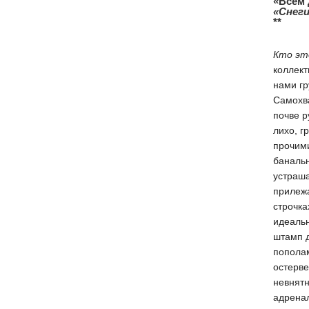
«Всем
«Снег
**
Кто эт
коллект
нами г
Самохв
почве 
лихо, г
прочим
банальн
устраш
прилежа
строчка
идеальн
штамп д
пополам
остерве
невнят
адренал