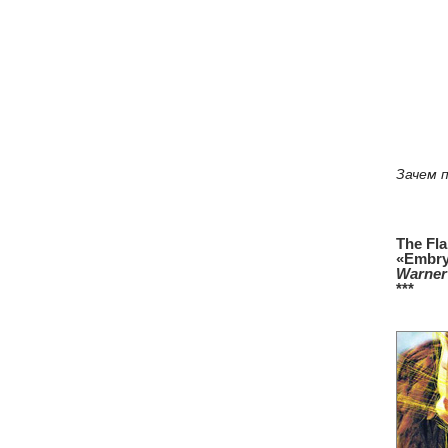
Зачем 
The Fl
«Embry
Warner
***