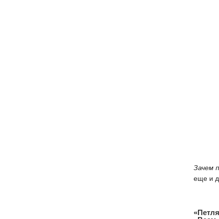
Зачем 
еще и д
«Петля