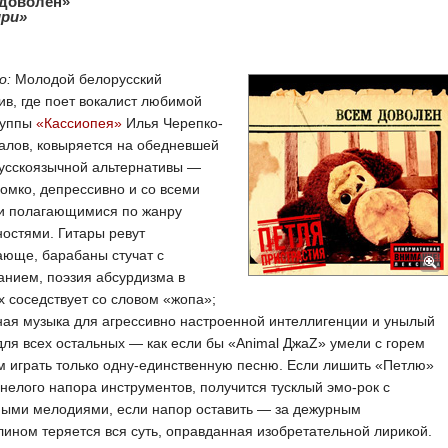
 доволен»
ири»
о:
Молодой белорусский
ив, где поет вокалист любимой
руппы
«Кассиопея»
Илья Черепко-
алов, ковыряется на обедневшей
русскоязычной альтернативы —
ромко, депрессивно и со всеми
и полагающимися по жанру
остями. Гитары ревут
ающе, барабаны стучат с
нием, поэзия абсурдизма в
х соседствует со словом «жопа»;
ая музыка для агрессивно настроенной интеллигенции и унылый
ля всех остальных — как если бы «Animal ДжаZ» умели с горем
 играть только одну-единственную песню. Если лишить «Петлю»
нелого напора инструментов, получится тусклый эмо-рок с
ными мелодиями, если напор оставить — за дежурным
ином теряется вся суть, оправданная изобретательной лирикой.