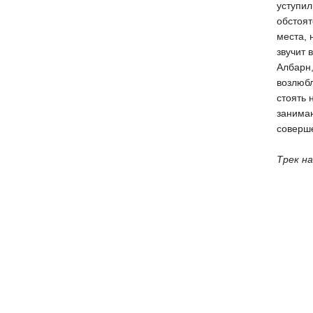
уступил
обстоят
места, 
звучит 
Албарн,
возлюбл
стоять 
занимаю
соверше
Трек на