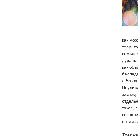
как мож
террито
семьдес
дурашли
как объ
баллада
a Frog»
Неудиви
завязку
отдель
такое, 
сознани
оптимис
Трек на