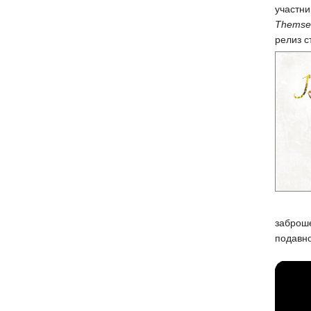
участни
Themse
релиз с
заброше
подавно