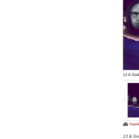
13 & God
Перей
13 & G