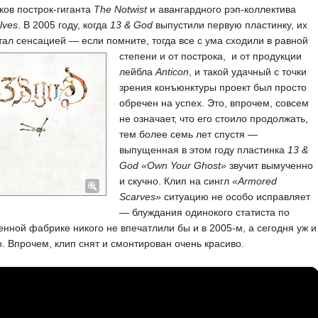
ков построк-гиганта
The Notwist
и авангардного рэп-коллектива
lves
. В 2005 году, когда
13 & God
выпустили первую пластинку, их
тал сенсацией — если помните, тогда все с ума сходили в равной
степени и от построка,
и от продукции
лейбла
Anticon
, и такой удачный с точки
зрения конъюнктуры проект был просто
обречен на успех. Это, впрочем, совсем
не означает, что его стоило продолжать,
тем более семь лет спустя —
выпущенная в этом году пластинка
13 &
God «Own Your Ghost»
звучит вымученно
и скучно. Клип на сингл
«Armored
Scarves»
ситуацию не особо исправляет
— блуждания одинокого статиста по
нной фабрике никого не впечатлили бы и в 2005-м, а сегодня уж и
. Впрочем, клип снят и смонтирован очень красиво.