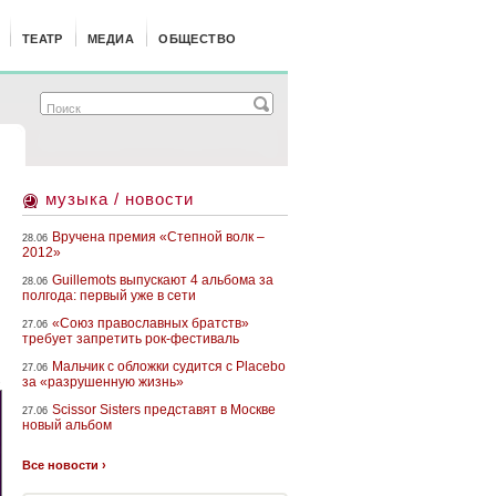
ТЕАТР
МЕДИА
ОБЩЕСТВО
музыка / новости
Вручена премия «Степной волк –
28.06
2012»
Guillemots выпускают 4 альбома за
28.06
полгода: первый уже в сети
«Союз православных братств»
27.06
требует запретить рок-фестиваль
Мальчик с обложки судится с Placebo
27.06
за «разрушенную жизнь»
s
Scissor Sisters представят в Москве
27.06
новый альбом
Все новости ›