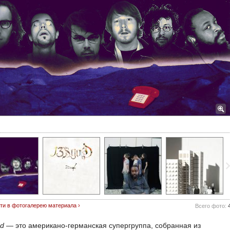
ти в фотогалерею материала ›
Всего фото:
od
— это американо-германская супергруппа, собранная из