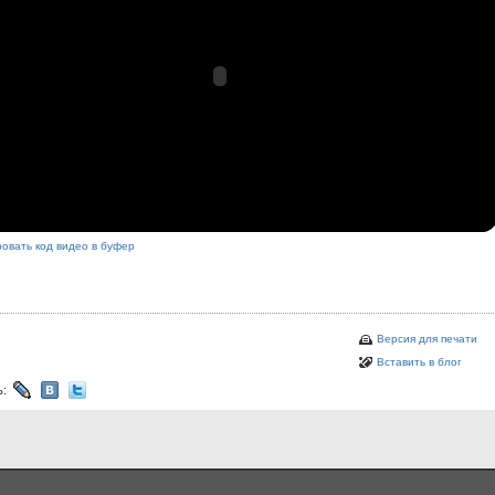
овать код видео в буфер
Версия для печати
Вставить в блог
ь: