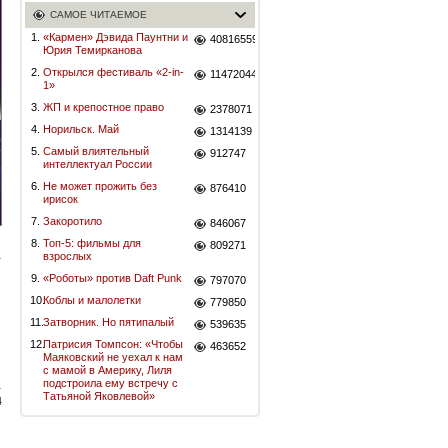
САМОЕ ЧИТАЕМОЕ
1.
«Кармен» Дэвида Паунтни и
40816559
Юрия Темирканова
2.
Открылся фестиваль «2-in-
11472044
1»
3.
ЖП и крепостное право
2378071
4.
Норильск. Май
1314139
5.
Самый влиятельный
912747
интеллектуал России
6.
Не может прожить без
876410
ирисок
7.
Закоротило
846067
8.
Топ-5: фильмы для
809271
взрослых
9.
«Роботы» против Daft Punk
797070
10.
Коблы и малолетки
779850
11.
Затворник. Но пятипалый
539635
12.
Патрисия Томпсон: «Чтобы
463652
Маяковский не уехал к нам
с мамой в Америку, Лиля
подстроила ему встречу с
Татьяной Яковлевой»
4