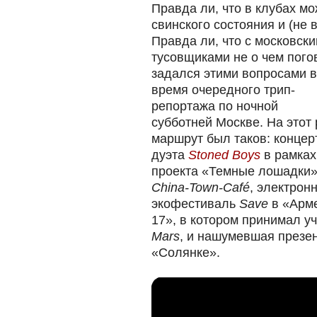
Правда ли, что в клубах м
свинского состояния и (не 
Правда ли, что с московск
тусовщиками не о чем пог
задался этими вопросами 
время очередного трип-
репортажа по ночной
субботней Москве. На этот 
маршрут был таков: концер
дуэта
Stoned Boys
в рамках
проекта «Темные лошадки»
China-Town-Café
, электрон
экофестиваль
Save
в «Арм
17», в котором принимал у
Mars
, и нашумевшая презе
«Солянке».