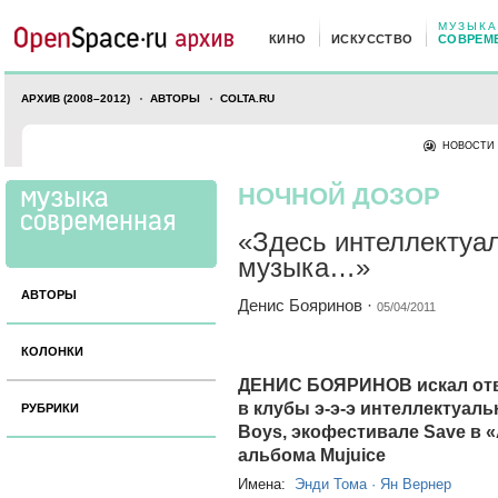
МУЗЫКА
КИНО
ИСКУССТВО
СОВРЕМ
АРХИВ (2008–2012)
АВТОРЫ
COLTA.RU
НОВОСТИ
НОЧНОЙ ДОЗОР
«Здесь интеллектуа
музыка…»
АВТОРЫ
Денис Бояринов
·
05/04/2011
КОЛОНКИ
ДЕНИС БОЯРИНОВ искал отве
в клубы э-э-э интеллектуаль
РУБРИКИ
Boys, экофестивале Save в «
альбома Mujuice
Имена:
Энди Тома
·
Ян Вернер