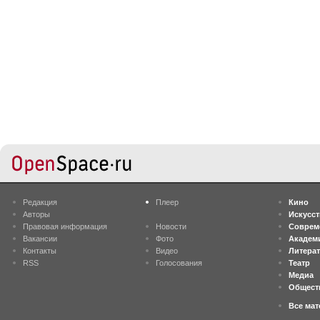
Редакция
Плеер
Кино
Авторы
Искусс
Правовая информация
Новости
Соврем
Вакансии
Фото
Академ
Контакты
Видео
Литера
RSS
Голосования
Театр
Медиа
Общест
Все ма