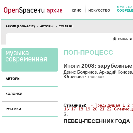
МУЗЫКА
КИНО
ИСКУССТВО
СОВРЕМ
АРХИВ (2008–2012)
АВТОРЫ
COLTA.RU
НОВОСТИ
ПОП-ПРОЦЕСС
Итоги 2008: зарубежны
Денис Бояринов
,
Аркадий Конова
Югринова
·
12/01/2009
АВТОРЫ
КОЛОНКИ
Страницы:
« Предыдущая
1
2
16
17
18
19
20
21
22
Следующ
РУБРИКИ
3.
ПЕВЕЦ-ПЕСЕННИК ГОДА