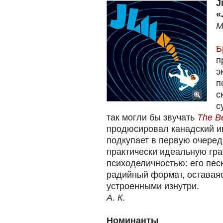
J
«
M
Б
п
э
п
с
с
так могли бы звучать
The B
продюсировал канадский 
подкупает в первую очеред
практически идеальную гра
психоделичностью: его пес
радийный формат, оставаяс
устроенными изнутри.
А. К.
Номинанты