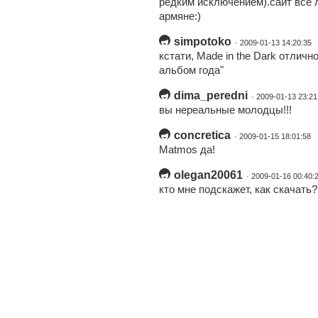
редким исключением).сайт всё л
армяне:)
simpotoko
· 2009-01-13 14:20:35
кстати, Made in the Dark отлич
альбом года"
dima_peredni
· 2009-01-13 23:21
вы нереальные молодцы!!!
concretica
· 2009-01-15 18:01:58
Matmos да!
olegan20061
· 2009-01-16 00:40:
кто мне подскажет, как скачать?