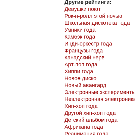
Другие рейтинги:
Девушки поют
Рок-н-ролл этой ночью
Школьная дискотека года
Умники года
Камбэк года
Инди-оркестр года
Французы года
Канадский нерв
Арт-поп года
Хиппи года
Новое диско
Новый авангард
Электронные эксперимент
Неэлектронная электроник
Хип-хоп года
Другой хип-хоп года
Детский альбом года
Африкана года
Реанимация года