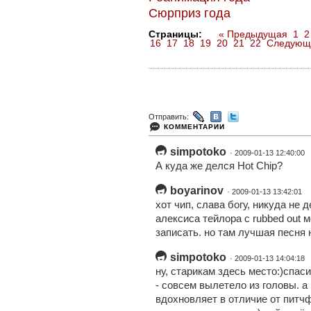
Сюрприз года
Страницы:
« Предыдущая
1
2
16
17
18
19
20
21
22
Следующ
Отправить:
КОММЕНТАРИИ
simpotoko
· 2009-01-13 12:40:00
А куда же делся Hot Chip?
boyarinov
· 2009-01-13 13:42:01
хот чип, слава богу, никуда не д
алексиса тейлора с rubbed out 
записать. но там лучшая песня н
simpotoko
· 2009-01-13 14:04:18
ну, старикам здесь место:)спас
- совсем вылетело из головы. а
вдохновляет в отличие от питчфо