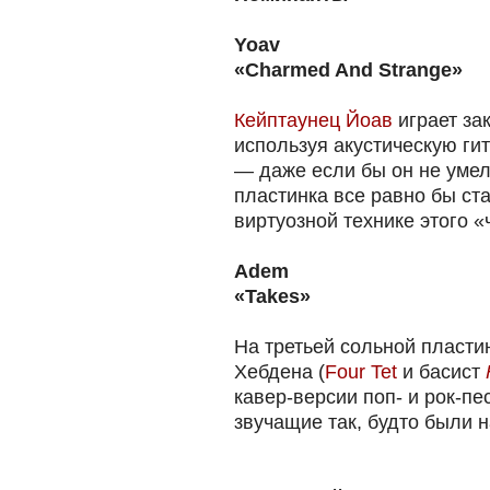
Yoav
«Charmed And Strange»
Кейптаунец Йоав
играет за
используя акустическую ги
— даже если бы он не умел 
пластинка все равно бы ст
виртуозной технике этого «
Adem
«Takes»
На третьей сольной пласти
Хебдена (
Four Tet
и басист
кавер-версии поп- и рок-пе
звучащие так, будто были 