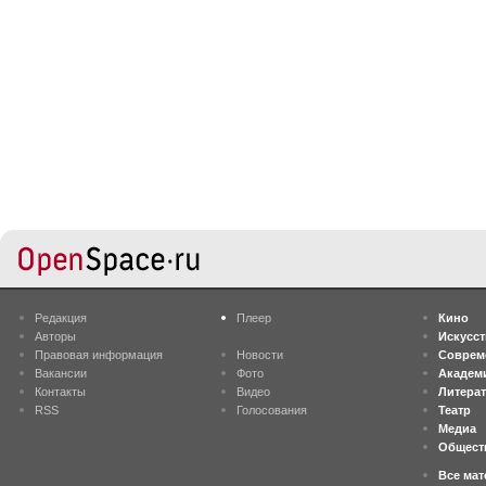
Редакция
Плеер
Кино
Авторы
Искусс
Правовая информация
Новости
Соврем
Вакансии
Фото
Академ
Контакты
Видео
Литера
RSS
Голосования
Театр
Медиа
Общест
Все ма