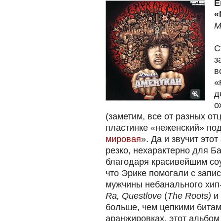
E
«
M
С
з
в
«
д
о
(заметим, все от разных от
пластинке «неженский» под
мировая
». Да и звучит это
резко, нехарактерно для Б
благодаря красивейшим со
что Эрике помогали с зап
мужчины небанального хи
Ra, Questlove
(
The
Roots)
и
больше, чем цепкими битам
аранжировках, этот альбом