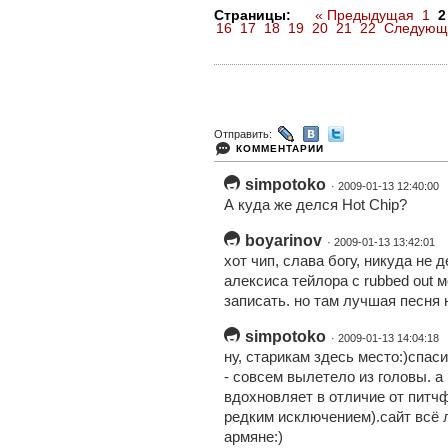
Страницы:
« Предыдущая
1
2
16
17
18
19
20
21
22
Следующ
Отправить:
КОММЕНТАРИИ
simpotoko
· 2009-01-13 12:40:00
А куда же делся Hot Chip?
boyarinov
· 2009-01-13 13:42:01
хот чип, слава богу, никуда не д
алексиса тейлора с rubbed out 
записать. но там лучшая песня н
simpotoko
· 2009-01-13 14:04:18
ну, старикам здесь место:)спас
- совсем вылетело из головы. а
вдохновляет в отличие от питчфо
редким исключением).сайт всё л
армяне:)