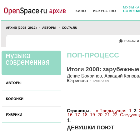
МУЗЫКА
КИНО
ИСКУССТВО
СОВРЕМ
АРХИВ (2008–2012)
АВТОРЫ
COLTA.RU
НОВОСТИ
ПОП-ПРОЦЕСС
Итоги 2008: зарубежны
Денис Бояринов
,
Аркадий Конова
Югринова
·
12/01/2009
АВТОРЫ
КОЛОНКИ
Страницы:
« Предыдущая
1
2
16
17
18
19
20
21
22
Следующ
РУБРИКИ
1.
ДЕВУШКИ ПОЮТ