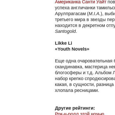
Американка Санти Уайт
пов
успеха англичанки тамиль
Арулпрагасам (
M.I.A.
), выб
третьего мира в звезды пе
находится в декретном отп
Santogold
.
Likke Li
«Youth Novels»
Еще одна очаровательная 
скандинавка, мастерица не
блогосферы и т.д. Альбом 
набор крепко спродюсиров
какая, в сущности, разниц
хлопала ресницами.
Другие рейтинги:
Рок-н-ролл этой ночью