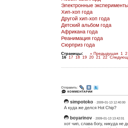
Электронные эксперимент
Хип-хоп года
Другой хип-хоп года
Детский альбом года
Африкана года
Реанимация года
Сюрприз года
Страницы:
« Предыдущая
1
2
16
17
18
19
20
21
22
Следующ
Отправить:
КОММЕНТАРИИ
simpotoko
· 2009-01-13 12:40:00
А куда же делся Hot Chip?
boyarinov
· 2009-01-13 13:42:01
хот чип, слава богу, никуда не д