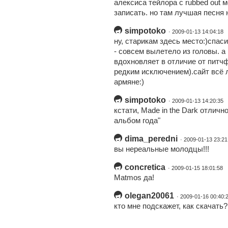
алексиса тейлора с rubbed out 
записать. но там лучшая песня н
simpotoko
· 2009-01-13 14:04:18
ну, старикам здесь место:)спас
- совсем вылетело из головы. а
вдохновляет в отличие от питчфо
редким исключением).сайт всё л
армяне:)
simpotoko
· 2009-01-13 14:20:35
кстати, Made in the Dark отлич
альбом года"
dima_peredni
· 2009-01-13 23:21
вы нереальные молодцы!!!
concretica
· 2009-01-15 18:01:58
Matmos да!
olegan20061
· 2009-01-16 00:40:
кто мне подскажет, как скачать?