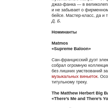
джаз-фанка — в великолеп
и не забывает о фирменно
бейсе. Мастер-класс, да и т
Д. Б.
Номинанты
Matmos
«Supreme Baloon»
Сан-францисский дуэт эле
собрал огромную коллекци
без лишних умствований за
музыкальных виньеток
. Ос
титульному треку.
The Matthew Herbert Big B
«There’s Me and There’s Y