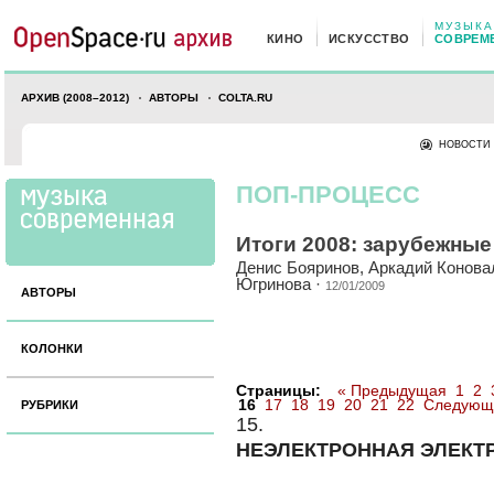
МУЗЫКА
КИНО
ИСКУССТВО
СОВРЕМ
АРХИВ (2008–2012)
АВТОРЫ
COLTA.RU
НОВОСТИ
ПОП-ПРОЦЕСС
Итоги 2008: зарубежны
Денис Бояринов
,
Аркадий Конова
Югринова
·
12/01/2009
АВТОРЫ
КОЛОНКИ
Страницы:
« Предыдущая
1
2
16
17
18
19
20
21
22
Следующ
РУБРИКИ
15.
НЕЭЛЕКТРОННАЯ ЭЛЕКТ