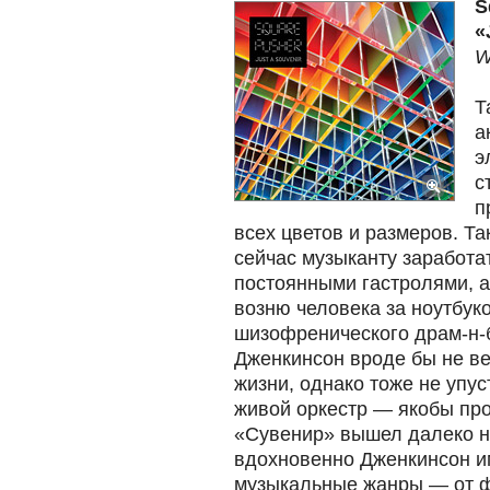
S
«
W
Т
а
э
с
п
всех цветов и размеров. Т
сейчас музыканту заработа
постоянными гастролями, а
возню человека за ноутбу
шизофренического драм-н-
Дженкинсон вроде бы не ве
жизни, однако тоже не упус
живой оркестр — якобы про
«Сувенир» вышел далеко не
вдохновенно Дженкинсон и
музыкальные жанры — от ф