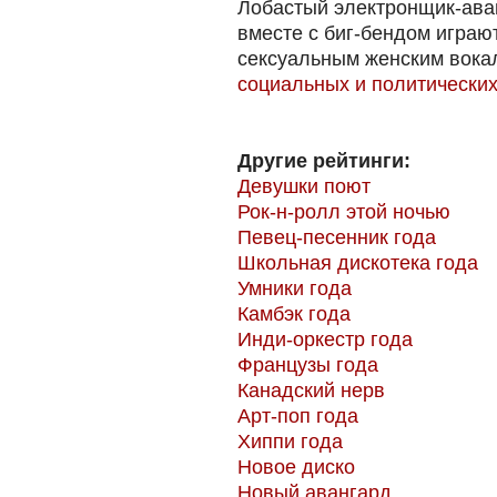
Лобастый электронщик-ава
вместе с биг-бендом играю
сексуальным женским вока
социальных и политических
Другие рейтинги:
Девушки поют
Рок-н-ролл этой ночью
Певец-песенник года
Школьная дискотека года
Умники года
Камбэк года
Инди-оркестр года
Французы года
Канадский нерв
Арт-поп года
Хиппи года
Новое диско
Новый авангард