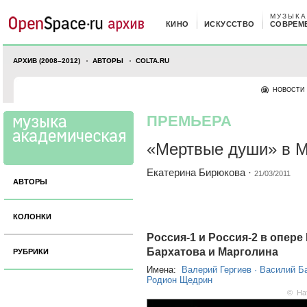
МУЗЫКА
КИНО
ИСКУССТВО
СОВРЕМ
АРХИВ (2008–2012)
АВТОРЫ
COLTA.RU
НОВОСТИ
ПРЕМЬЕРА
«Мертвые души» в 
Екатерина Бирюкова
·
21/03/2011
АВТОРЫ
КОЛОНКИ
Россия-1 и Россия-2 в опер
Бархатова и Марголина
РУБРИКИ
Имена:
Валерий Гергиев
·
Василий Б
Родион Щедрин
© На