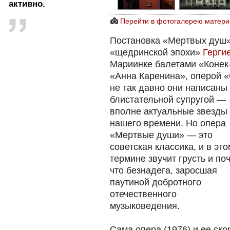
активно.
Перейти в фотогалерею матери
Постановка «Мертвых душ»
«щедринской эпохи»
Герги
Мариинке балетами «Конек-
«Анна Каренина», оперой 
не так давно они написаны 
блистательной супругой —
вполне актуальные звезды
нашего времени. Но опера
«Мертвые души» — это
советская классика, и в это
термине звучит грусть и по
что безнадега, заросшая
паутиной добротного
отечественного
музыковедения.
Сама опера (1976) и ее ск