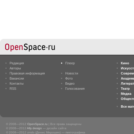
Редакция
Плеер
Кино
Авторы
Искусс
Правовая информация
Новости
Соврем
Вакансии
Фото
Академ
Контакты
Видео
Литера
RSS
Голосования
Театр
Медиа
Общест
Все ма
© 2008—2012
OpenSpace.ru
| Все права защищены
© 2008—2012
Ally design
— дизайн сайта
© 2008—2012 znids (Денис Мирошин) — пиктографика