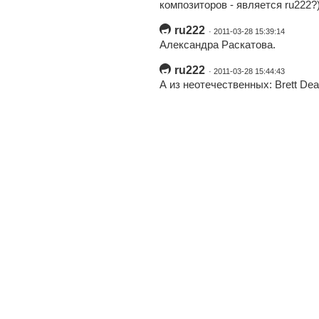
композиторов - является ru222?
ru222
· 2011-03-28 15:39:14
Александрa Раскатовa.
ru222
· 2011-03-28 15:44:43
А из неотечественных: Brett De