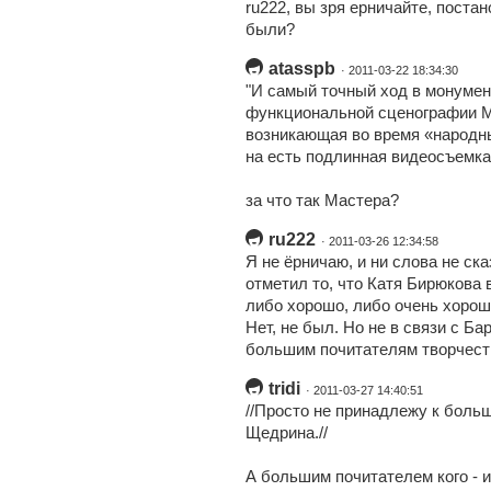
ru222, вы зря ерничайте, поста
были?
atasspb
· 2011-03-22 18:34:30
"И самый точный ход в монумент
функциональной сценографии М
возникающая во время «народн
на есть подлинная видеосъемка
за что так Мастера?
ru222
· 2011-03-26 12:34:58
Я не ёрничаю, и ни слова не ск
отметил то, что Катя Бирюкова 
либо хорошо, либо очень хорош
Нет, не был. Но не в связи с Б
большим почитателям творчест
tridi
· 2011-03-27 14:40:51
//Просто не принадлежу к боль
Щедрина.//
А большим почитателем кого - 