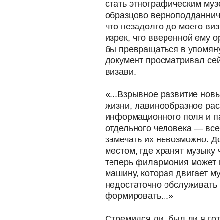
стать этнографическим му
образцово верноподданнич
что незадолго до моего ви
изрек, что вверенной ему 
бы превращаться в упомяну
документ просматривал се
визави.
«...Взрывное развитие нов
жизни, лавинообразное ра
информационного поля и п
отдельного человека — все
замечать их невозможно. Д
местом, где хранят музыку 
теперь филармония может 
машину, которая двигает м
недостаточно обслуживать 
формировать...»
Стремился ли, был ли я го