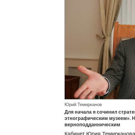
Юрий Темирканов
Для начала я сочинил страт
этнографическим музеем». 
верноподданническим
Кабинет Юрия Темирканова