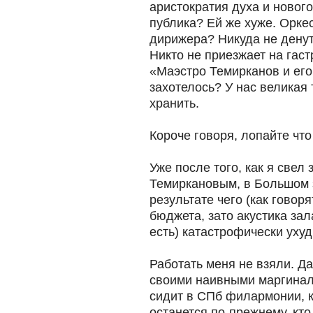
аристократия духа и новог
публика? Ей же хуже. Орке
дирижера? Никуда не денутс
Никто не приезжает на гас
«Маэстро Темирканов и его
захотелось? У нас великая 
хранить.
Короче говоря, лопайте что 
Уже после того, как я свел
Темиркановым, в Большом 
результате чего (как говор
бюджета, зато акустика зала
есть) катастрофически уху
Работать меня не взяли. Да
своими наивными маргинал
сидит в СПб филармонии, ка
останется по-прежнему, кто