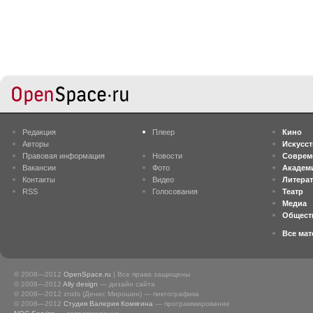
Редакция
Плеер
Кино
Авторы
Искусс
Правовая информация
Новости
Соврем
Вакансии
Фото
Академ
Контакты
Видео
Литера
RSS
Голосования
Театр
Медиа
Общест
Все ма
© 2008—2012
OpenSpace.ru
| Все права защищены
© 2008—2012
Ally design
— дизайн сайта
© 2008—2012 znids (Денис Мирошин) — пиктографика
© 2008—2012
Студия Валерия Комягина
— программирование