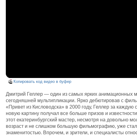
Копировать код видео в буфер
Дмитрий Геллер — один из самых ярких анимационных 
сегодняшней мультипликации. Ярко дебютировав с фил
«Привет из Кисловодска» в 2000 году, Геллер за каждую 
новую картину получал все больше призов и известности
этот екатеринбургский мастер, несмотря на довольно м
возраст и не слишком большую фильмографию, уже стал
знаменитостью. Впрочем, и зрители, и специалисты относ