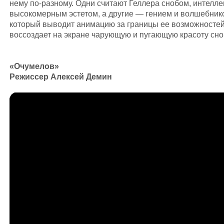
нему по-разному. Одни считают Геллера снобом, интелле
высокомерным эстетом, а другие — гением и волшебник
который выводит анимацию за границы ее возможностей
воссоздает на экране чарующую и пугающую красоту сно
«Очумелов»
Режиссер Алексей Демин