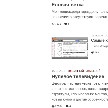
Еловая ветка
Моя медиасреда гораздо лучше м
ней начисто отсутствуют парази
7331
6
12.01.2010 ·
СС
Самые х
…или Рожде
7913
05.01.2010 ·
ТВ С АННОЙ ГОЛУБЕВОЙ
Нулевое телевидение
Цензура, частная жизнь, реалити
сверхъестественное, новые кадр
структуры, клонирование ментов,
новый юмор и другие особенност
26704
8