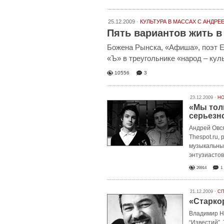
25.12.2009 ·
КУЛЬТУРА В МАССАХ
С АНДРЕ
Пять вариантов жить в
Божена Рынска, «Афиша», поэт Е
«Ъ» в треугольнике «народ – кул
10556
3
23.12.2009 ·
НО
«Мы тол
серьезн
Андрей Овся
Thespot.ru,
музыкальных
энтузиастов
26914
1
21.12.2009 ·
СП
«Старко
Владимир На
“Известий”.