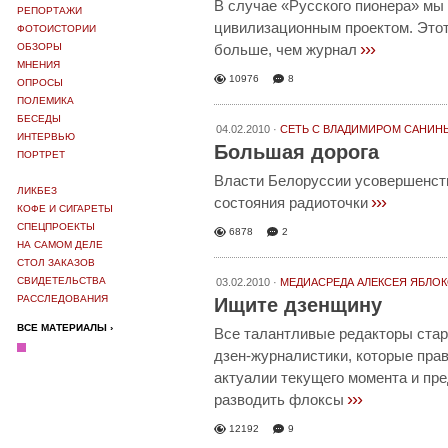
В случае «Русского пионера» мы
РЕПОРТАЖИ
цивилизационным проектом. Этот
ФОТОИСТОРИИ
›››
ОБЗОРЫ
больше, чем журнал
МНЕНИЯ
10976
8
ОПРОСЫ
ПОЛЕМИКА
БЕСЕДЫ
04.02.2010 ·
СЕТЬ С ВЛАДИМИРОМ САНИН
ИНТЕРВЬЮ
Большая дорога
ПОРТРЕТ
Власти Белоруссии усовершенст
ЛИКБЕЗ
›››
состояния радиоточки
КОФЕ И СИГАРЕТЫ
СПЕЦПРОЕКТЫ
6878
2
НА САМОМ ДЕЛЕ
СТОЛ ЗАКАЗОВ
СВИДЕТЕЛЬСТВА
03.02.2010 ·
МЕДИАСРЕДА АЛЕКСЕЯ ЯБЛО
РАССЛЕДОВАНИЯ
Ищите дзенщину
ВСЕ МАТЕРИАЛЫ ›
Все талантливые редакторы ста
дзен-журналистики, которые пра
актуалии текущего момента и пр
›››
разводить флоксы
12192
9