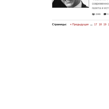
современной
газета и ес
22406
9
Страницы:
« Предыдущая
...
17
18
19