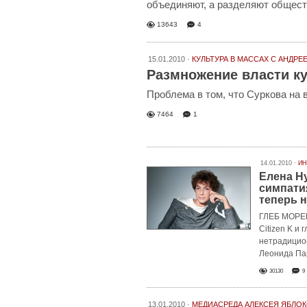
объединяют, а разделяют общес
13643
4
15.01.2010 ·
КУЛЬТУРА В МАССАХ
С АНДРЕ
Размножение власти к
Проблема в том, что Суркова на 
7464
1
14.01.2010 ·
ИН
Елена Н
симпатия
теперь 
ГЛЕБ МОРЕВ
Citizen K и
нетрадицион
Леонида Па
30130
9
13.01.2010 ·
МЕДИАСРЕДА АЛЕКСЕЯ ЯБЛО