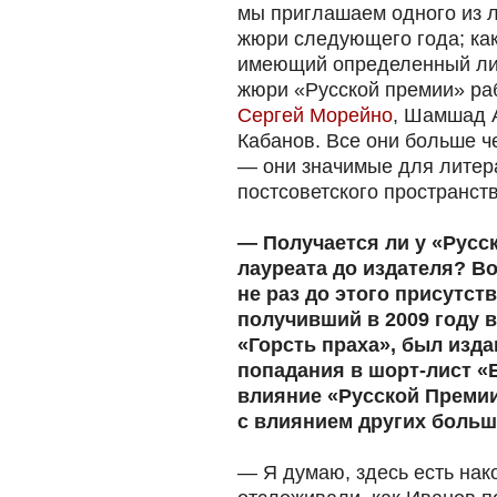
мы приглашаем одного из л
жюри следующего года; как
имеющий определенный лит
жюри «Русской премии» ра
Сергей Морейно
, Шамшад 
Кабанов. Все они больше ч
— они значимые для литер
постсоветского пространст
— Получается ли у «Русс
лауреата до издателя? Во
не раз до этого присутст
получивший в 2009 году 
«Горсть праха», был изда
попадания в шорт-лист «
влияние «Русской Премии
с влиянием других боль
— Я думаю, здесь есть нак