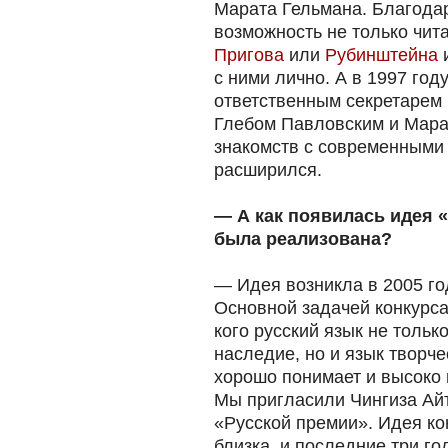
Марата Гельмана. Благода
возможность не только чит
Пригова
или
Рубинштейна
с ними лично. А в 1997 год
ответственным секретарем
Глебом Павловским и Мара
знакомств с современными
расширился.
— А как появилась идея 
была реализована?
— Идея возникла в 2005 го
Основной задачей конкурса
кого русский язык не тольк
наследие, но и язык творч
хорошо понимает и высоко 
Мы пригласили Чингиза Ай
«Русской премии». Идея ко
близка, и последние три г