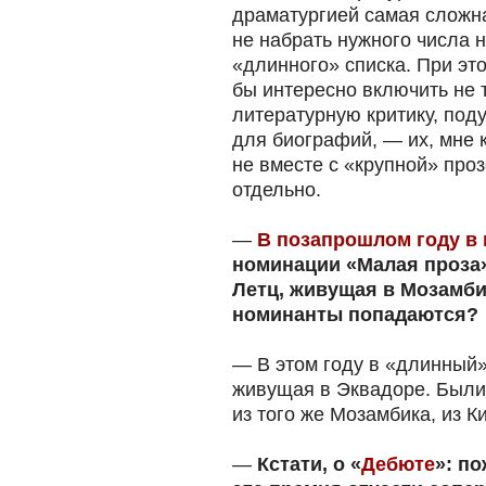
драматургией самая сложна
не набрать нужного числа 
«длинного» списка. При эт
бы интересно включить не 
литературную критику, под
для биографий, — их, мне 
не вместе с «крупной» проз
отдельно.
—
В позапрошлом году в 
номинации «Малая проза
Летц, живущая в Мозамбик
номинанты попадаются?
— В этом году в «длинный»
живущая в Эквадоре. Были 
из того же Мозамбика, из 
—
Кстати, о «
Дебюте
»: п