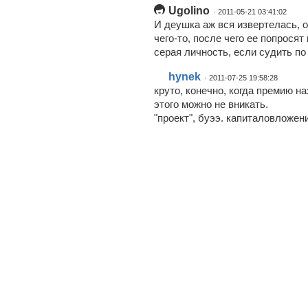
Ugolino
· 2011-05-21 03:41:02
И деушка аж вся извертелась, о
чего-то, после чего ее попрося
серая личность, если судить по
hynek
· 2011-07-25 19:58:28
круто, конечно, когда премию н
этого можно не вникать.
"проект", буээ. капиталовложени