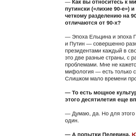
—
Как вы относитесь к м
путински («лихие 90-е») 
четкому разделению на 90
отличаются от 90-х?
— Эпоха Ельцина и эпоха 
и Путин — совершенно раз
президентами каждый в сво
это две разные страны, с 
проблемами. Мне не кажется
мифология — есть только 
Слишком мало времени пр
— То есть мощное культу
этого десятилетия еще в
— Думаю, да. Но для этого
один.
— А попытки Пелевина,
Ю