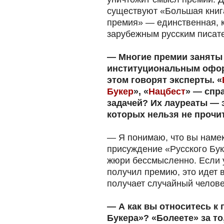
существуют «Большая книг
премия» — единственная, к
зарубежным русским писат
— Многие премии заняты 
институциональным офор
этом говорят эксперты. «
Букер
», «
Нацбест
» — спр
задачей? Их лауреаты — 
которых нельзя не прочи
— Я понимаю, что вы наме
присуждение «Русского Бу
жюри бессмысленно. Если у
получил премию, это идет 
получает случайный челове
— А как вы относитесь к
Букера»? «Болеете» за то