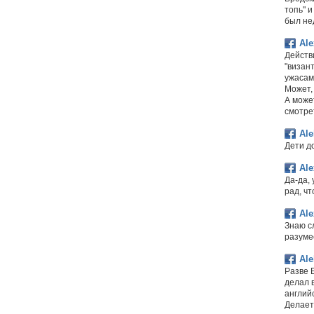
топь" и
был не
Ale
Действи
"визан
ужасам.
Может,
А может
смотре
Ale
Дети до
Ale
Да-да, 
рад, чт
Ale
Знаю сл
разумее
Ale
Разве Б
делал в
англий
Делаетс