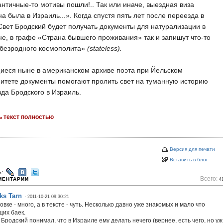
античные-то мотивы пошли!.. Так или иначе, выездная виза
а была в Израиль...». Когда спустя пять лет после переезда в
вет Бродский будет получать документы для натурализации в
е, в графе «Страна бывшего проживания» так и запишут что-то
«безродного космополита»
(stateless).
иеся ныне в американском архиве поэта при Йельском
итете документы помогают пролить свет на туманную историю
да Бродского в Израиль.
ь текст полностью
Версия для печати
Вставить в блог
ь:
Всего:
МЕНТАРИИ
4
ks Tarn
· 2011-10-21 09:30:21
овке - много, а в тексте - чуть. Несколько давно уже знакомых и мало что
щих баек.
Бродский понимал, что в Израиле ему делать нечего (вернее, есть чего, но уж