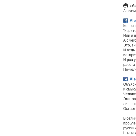
zA
А в чем
Ale
Конечно
"ивритс
Или я в
А с чег
Это, зн
И ведь 
истори
И раз 
расстат
По-чело
Ale
Объясн
и смыс
Челове
Эмигра
лишенн
Остает
В отли
пробле
русским
Штатах.