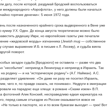
ли дату, после которой, раздумай Бродский воспользоваться
и международного «Аэрофлота», у него должны были начаться
чайно горячие денечки»: 5 июня 1972 года.
ень после назначенного крайнего срока выдворенного в Вене уже
о кумир У.Х. Оден. До конца августа теоретически можно было
навестить дядюшку Иври, но европейские газеты уже печатали
ение «жидовской морды» изгнанника (
Jewish mug
— собственное
у случаю выражение И.Б. в письме к Л. Лосеву), и судьба взяла
другой поворот.
особых загадок судьба [Бродского] не оставила — разве что два
х “несобытия”: неприезд в Ленинград и неприезд в Израиль. Так
, на родину — и на “историческую родину”» (А.Г. Найман). А.С.
разделяет удивление: «Он даже ни разу не посетил Израиль,
им, чего я, по правде сказать, не понимаю». Недруги в эмиграции
ровали на парадокс еще хлеще: в романе «Скажи изюм» В.П.
а фотогений Алик Конский, несправедливо едкая карикатура на
го, перед самым отъездом из России оказывается вовсе не
 «Не только в паспорте, но и по всем бумагам выходит — грек! Вот