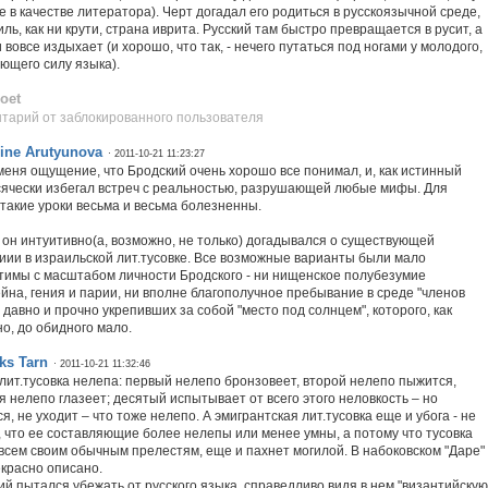
е в качестве литератора). Черт догадал его родиться в русскоязычной среде,
ль, как ни крути, страна иврита. Русский там быстро превращается в русит, а
 вовсе издыхает (и хорошо, что так, - нечего путаться под ногами у молодого,
ющего силу языка).
oet
тарий от заблокированного пользователя
ine Arutyunova
· 2011-10-21 11:23:27
 меня ощущение, что Бродский очень хорошо все понимал, и, как истинный
всячески избегал встреч с реальностью, разрушающей любые мифы. Для
 такие уроки весьма и весьма болезненны.
 он интуитивно(а, возможно, не только) догадывался о существующей
иии в израильской лит.тусовке. Все возможные варианты были мало
тимы с масштабом личности Бродского - ни нищенское полубезумие
йна, гения и парии, ни вполне благополучное пребывание в среде "членов
 давно и прочно укрепивших за собой "место под солнцем", которого, как
но, до обидного мало.
ks Tarn
· 2011-10-21 11:32:46
лит.тусовка нелепа: первый нелепо бронзовеет, второй нелепо пыжится,
я нелепо глазеет; десятый испытывает от всего этого неловкость – но
я, не уходит – что тоже нелепо. А эмигрантская лит.тусовка еще и убога - не
, что ее составляющие более нелепы или менее умны, а потому что тусовка
о всем своим обычным прелестям, еще и пахнет могилой. В набоковском "Даре"
екрасно описано.
ий пытался убежать от русского языка, справедливо видя в нем "византийскую