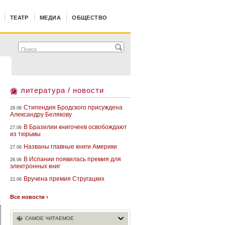
ТЕАТР
МЕДИА
ОБЩЕСТВО
литература / новости
Стипендия Бродского присуждена
29.06
Александру Белякову
В Бразилии книгочеев освобождают
27.06
из тюрьмы
Названы главные книги Америки
27.06
В Испании появилась премия для
26.06
электронных книг
Вручена премия Стругацких
22.06
Все новости ›
а
САМОЕ ЧИТАЕМОЕ