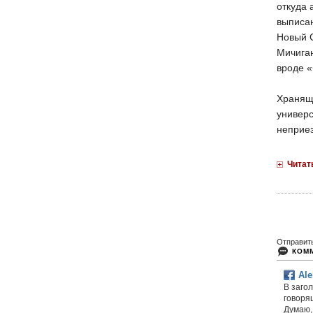
откуда 
выписан
Новый С
Мичиган
вроде 
Хранящ
универс
неприез
Читат
Отправит
КОМ
Ale
В загол
говоря
Думаю, 