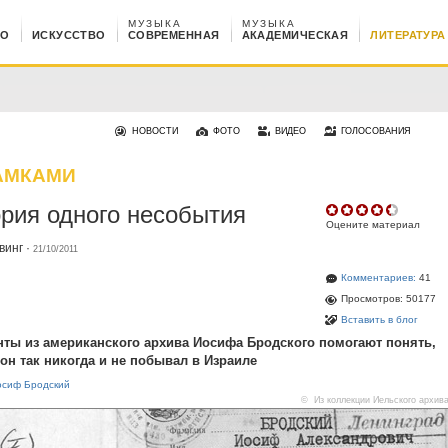
МУЗЫКА
МУЗЫКА
НО
ИСКУССТВО
СОВРЕМЕННАЯ
АКАДЕМИЧЕСКАЯ
ЛИТЕРАТУРА
НОВОСТИ
ФОТО
ВИДЕО
ГОЛОСОВАНИЯ
АМКАМИ
рия одного несобытия
Оцените материал
винг
·
21/10/2011
Комментариев:
41
Просмотров: 50177
Вставить в блог
ты из американского архива Иосифа Бродского помогают понять,
он так никогда и не побывал в Израиле
осиф Бродский
© Из коллекции Йельского архив