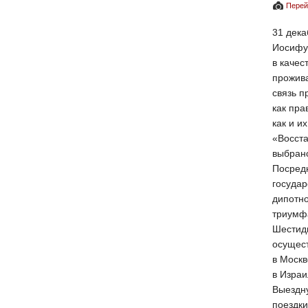
Перей
31 дека
Иосифу
в качес
прожива
связь п
как пра
как и и
«Восста
выбрано
Посред
госуда
дипотн
триумф
Шестидн
осущест
в Москв
в Израи
Выездну
поездки