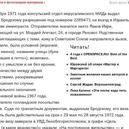
ти в фотогалерею материала ›
Всего фото:
бря 1971 года консульский отдел иерусалимского МИДа выдал
 Бродскому разрешение под номером 22894/71 на въезд в Израиль
тве иммигранта. Отправителем значился некто Яаков Иври,
ющий на ул. Мордей Агетаот, 24, в городе Реховот. Родственная
риглашающих с теми, кому в Советском Союзе направлялся вызов,
вило, была условной (впрочем,
Читать!
х имена); название улицы (
букв
.
4 года с OPENSPACE.RU: Best of the
вшие в гетто»), возможно,
Best
 с умыслом и не без иронии.
Юровский об опере «Мастер и
Маргарита»
ничество между двумя
Заветные желания наших авторов и
рствами, разорвавшими
коллег
ошения по случаю
Сергей Жадан. Ворошиловград
ального окончания
Лена Катина: «Эти песни надо петь
пожизненно»
евной войны 1967 года,
вляло голландское посольство
е. Судя по транзитным документам, выданным Бродскому, его виза
ль была действительна на срок с 29 мая по 28 августа 1972 года.
ю визу заверили в УВД Леноблгорисполкома; в графе «Цель
 (в какое ведомство)» указали: «На постоянное жительство» — и