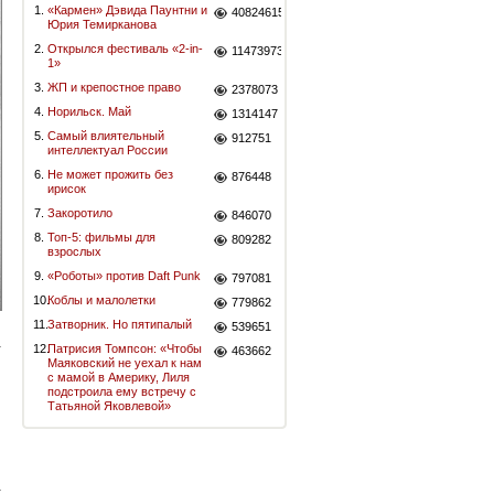
1.
«Кармен» Дэвида Паунтни и
40824615
Юрия Темирканова
2.
Открылся фестиваль «2-in-
11473973
1»
3.
ЖП и крепостное право
2378073
4.
Норильск. Май
1314147
5.
Самый влиятельный
912751
интеллектуал России
6.
Не может прожить без
876448
ирисок
7.
Закоротило
846070
8.
Топ-5: фильмы для
809282
взрослых
9.
«Роботы» против Daft Punk
797081
10.
Коблы и малолетки
779862
11.
Затворник. Но пятипалый
539651
12.
Патрисия Томпсон: «Чтобы
463662
Маяковский не уехал к нам
с мамой в Америку, Лиля
подстроила ему встречу с
Татьяной Яковлевой»