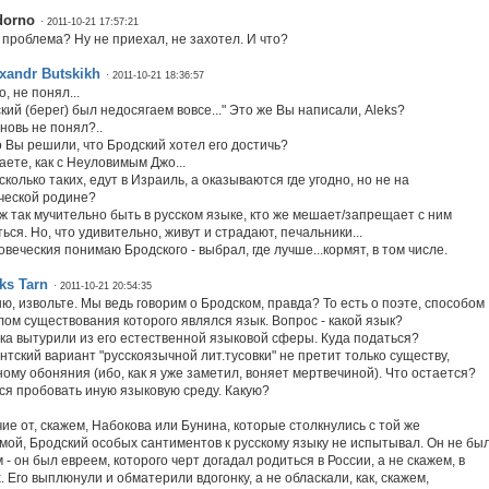
dorno
· 2011-10-21 17:57:21
 проблема? Ну не приехал, не захотел. И что?
xandr Butskikh
· 2011-10-21 18:36:57
, не понял...
кий (берег) был недосягаем вовсе..." Это же Вы написали, Aleks?
новь не понял?..
о Вы решили, что Бродский хотел его достичь?
аете, как с Неуловимым Джо...
сколько таких, едут в Израиль, а оказываются где угодно, но не на
ческой родине?
уж так мучительно быть в русском языке, кто же мешает/запрещает с ним
ься. Но, что удивительно, живут и страдают, печальники...
веческия понимаю Бродского - выбрал, где лучше...кормят, в том числе.
ks Tarn
· 2011-10-21 20:54:35
ю, извольте. Мы ведь говорим о Бродском, правда? То есть о поэте, способом
лом существования которого являлся язык. Вопрос - какой язык?
ка вытурили из его естественной языковой сферы. Куда податься?
нтский вариант "русскоязычной лит.тусовки" не претит только существу,
ому обоняния (ибо, как я уже заметил, воняет мертвечиной). Что остается?
ся пробовать иную языковую среду. Какую?
чие от, скажем, Набокова или Бунина, которые столкнулись с той же
мой, Бродский особых сантиментов к русскому языку не испытывал. Он не бы
 - он был евреем, которого черт догадал родиться в России, а не скажем, в
 Его выплюнули и обматерили вдогонку, а не обласкали, как, скажем,