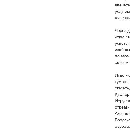
впечата
услугам
«чрезвы
Через д
ждал ег
успеть 
изображ
по этом
совсем 
Итак, «
туманны
сказать
Кушнер 
Иерусал
отреаги
Аксенов
Бродско
евреем: