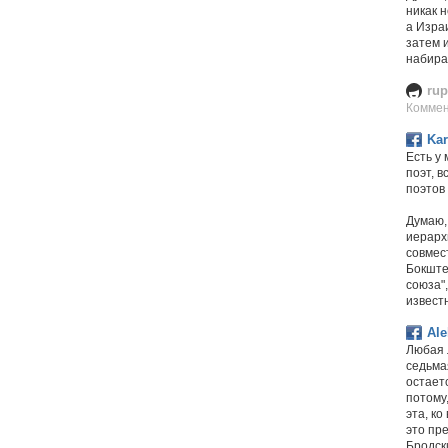
никак н
а Израи
затем и
набира
rup
Коммен
Kar
Есть у
поэт, 
поэтов
Думаю,
иерарх
совмес
Бокште
союза",
извест
Ale
Любая 
седьма
остаетс
потому
эта, к
это пр
Бродск