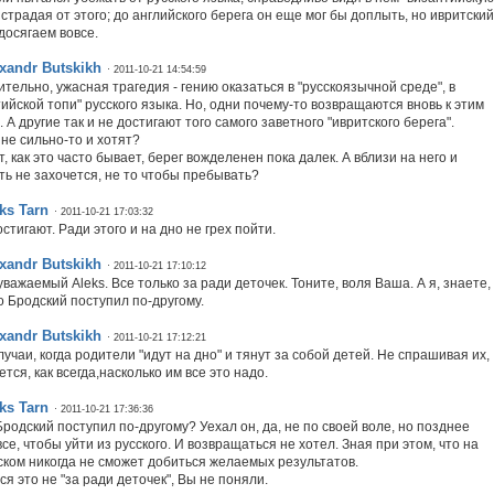
 страдая от этого; до английского берега он еще мог бы доплыть, но ивритский
досягаем вовсе.
xandr Butskikh
· 2011-10-21 14:54:59
тельно, ужасная трагедия - гению оказаться в "русскоязычной среде", в
тийской топи" русского языка. Но, одни почему-то возвращаются вновь к этим
 А другие так и не достигают того самого заветного "ивритского берега".
 не сильно-то и хотят?
, как это часто бывает, берег вожделенен пока далек. А вблизи на него и
ть не захочется, не то чтобы пребывать?
ks Tarn
· 2011-10-21 17:03:32
стигают. Ради этого и на дно не грех пойти.
xandr Butskikh
· 2011-10-21 17:10:12
уважаемый Aleks. Все только за ради деточек. Тоните, воля Ваша. А я, знаете,
о Бродский поступил по-другому.
xandr Butskikh
· 2011-10-21 17:12:21
учаи, когда родители "идут на дно" и тянут за собой детей. Не спрашивая их,
тся, как всегда,насколько им все это надо.
ks Tarn
· 2011-10-21 17:36:36
родский поступил по-другому? Уехал он, да, не по своей воле, но позднее
се, чтобы уйти из русского. И возвращаться не хотел. Зная при этом, что на
ском никогда не сможет добиться желаемых результатов.
я это не "за ради деточек", Вы не поняли.