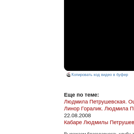
Копировать код видео в буфер
Еще по теме:
Людмила Петрушевская. О
Линор Горалик. Людмила П
22.08.2008
Кабаре Людмилы Петрушев
Выражаем благодарность клубу-т