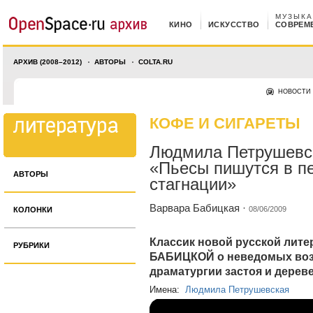
МУЗЫКА
КИНО
ИСКУССТВО
СОВРЕМ
АРХИВ (2008–2012)
АВТОРЫ
COLTA.RU
НОВОСТИ
КОФЕ И СИГАРЕТЫ
Людмила Петрушевс
«Пьесы пишутся в п
АВТОРЫ
стагнации»
Варвара Бабицкая
·
08/06/2009
КОЛОНКИ
Классик новой русской лит
РУБРИКИ
БАБИЦКОЙ о неведомых воз
драматургии застоя и дерев
Имена:
Людмила Петрушевская