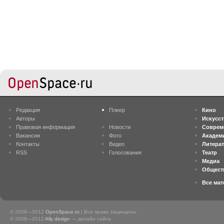
Редакция
Плеер
Кино
Авторы
Искусс
Правовая информация
Новости
Соврем
Вакансии
Фото
Академ
Контакты
Видео
Литера
RSS
Голосования
Театр
Медиа
Общест
Все ма
© 2008—2012
OpenSpace.ru
| Все права защищены
© 2008—2012
Ally design
— дизайн сайта