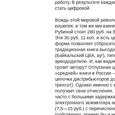
работу. В результате кажд
стать цифровой.
Вождь этой мировой револю
кошелек: в том же магазин
Рубиной стоит 280 руб. на б
Эти 30 руб. 11 коп. и есть 
форма позволяет отбросить
традиционная книга выгодн
(Байкальский ЦБК, ау!), ти
арендодателю. И, как види
грозит автору? Отпускная 
«средней» книги в России 
цепочка дистрибьюторов д
трехсот). Однако именно с
получает свои отчисления,
часто с большими задержк
электронного экземпляра 
(7,5—15 руб.) с перечислен
(собственно, почему бы и н