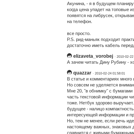
Акунина, - я в будущем планир
когда цена упадет на топовые из
появятся на либрусек, открываю
на телефон.
все просто.
P.S. рид-маньяк подходит прак
достаточно иметь кабель перед
elizaveta_vorobej
· 2010-02-22
А зачем читать Дину Рубину - хо
quazzar
· 2010-02-24 01:58:01
В статье и комментариях много 
Но совсем не уделяется вниман
Мне 20, "в обнимку" с бумагами
часть текстовой информации чит
тоже. Нетбук здорово выручает.
будущее - налицо компактность
интересующей информации и пр.
Но, тем не менее, если речь иде
настоящему важных, знаковых д
сравнится с живыми бумажными 