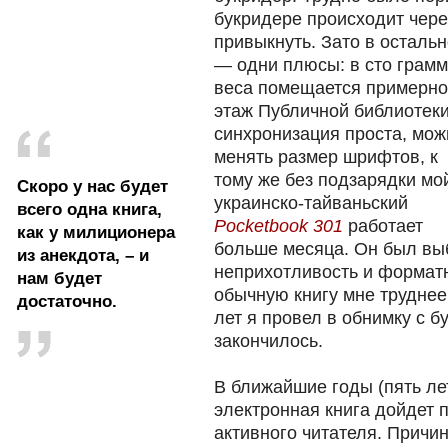
букридере происходит чере
привыкнуть. Зато в осталь
— одни плюсы: в сто грамм
веса помещается примерно
этаж Публичной библиотеки
синхронизация проста, мож
менять размер шрифтов, к
тому же без подзарядки мо
Скоро у нас будет
украинско-тайваньский
всего одна книга,
Pocketbook 301
работает
как у милиционера
больше месяца. Он был вы
из анекдота, – и
неприхотливость и форматн
нам будет
обычную книгу мне труднее
достаточно.
лет я провел в обнимку с б
закончилось.
В ближайшие годы (пять ле
электронная книга дойдет 
активного читателя. Причи