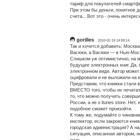
тариф для покупателей смартфо
При этом бы деньги, понятное 
счета... Вот это - очень интере
gorilles
· 2010-02-19 14:09:14
Так и хочется добавить: Москв
Васюки, а Васюки — в Нью-Мос
Слишком уж оптимистично, на м
будущее электронных книг. Да, 
электронном виде. Автор может 
оцифровали и не выложили на к
Представим, что книжки стали
ВМЕСТО того, чтобы их печатат
то, что можно получить соверш
России, а не о itunes store. Нет
подобное сможет произойти.
К тому же, подумайте о чиновн
инспектор, если закроются книж
городская администрация? А на
ситуация, описанная автором, н
жаль.