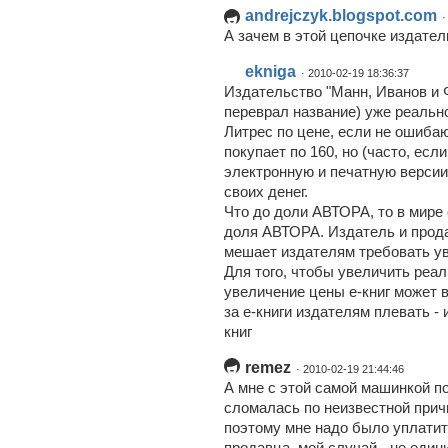
andrejczyk.blogspot.com
·
А зачем в этой цепочке издател
ekniga
· 2010-02-19 18:36:37
Издательство "Манн, Иванов и 
переврал название) уже реально
Литрес по цене, если не ошибаю
покупает по 160, но (часто, есл
электронную и печатную версии.
своих денег.
Что до доли АВТОРА, то в мире 
доля АВТОРА. Издатель и прода
мешает издателям требовать ув
Для того, чтобы увеличить реа
увеличение цены е-книг может 
за е-книги издателям плевать 
книг
remez
· 2010-02-19 21:44:46
А мне с этой самой машинкой п
сломалась по неизвестной причи
поэтому мне надо было уплатить
продавца, мой случай - не един