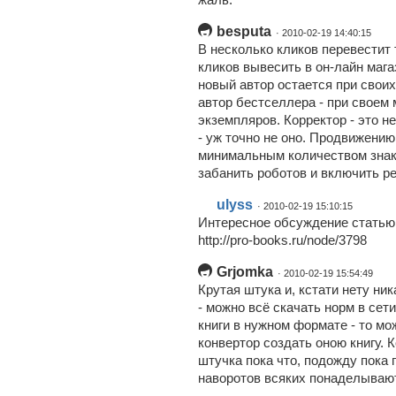
besputa
· 2010-02-19 14:40:15
В несколько кликов перевестит 
кликов вывесить в он-лайн мага
новый автор остается при своих
автор бестселлера - при своем
экземпляров. Корректор - это н
- уж точно не оно. Продвижени
минимальным количеством знако
забанить роботов и включить ре
ulyss
· 2010-02-19 15:10:15
Интересное обсуждение статью 
http://pro-books.ru/node/3798
Grjomka
· 2010-02-19 15:54:49
Крутая штука и, кстати нету ни
- можно всё скачать норм в сет
книги в нужном формате - то мо
конвертор создать оною книгу. К
штучка пока что, подожду пока 
наворотов всяких понаделывают 