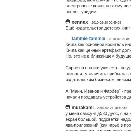
электронные книги, поэтому все
после - увидим.
xennex
· 2010-02-20 00:49:08
Ещё издательства детских книг 
tammie-tammie
· 2010-02-20 04:
Книга как основной носитель и
Книга как ценный артефакт дол
Но, это не в ближайшем будуще
Спрос на е-книги уже есть, но 
позволит увеличить прибыль в
издательским бизнесом, невозмо
А "Манн, Иванов и Фарбер" - пр
начали продавать устройства д
murakami
· 2010-02-21 10:49:39
у меня самсунг д980 дуос, я на 
экран большой, подсветки надол
ява-приложений (как игры) в про
можно скачать в интернете), оч