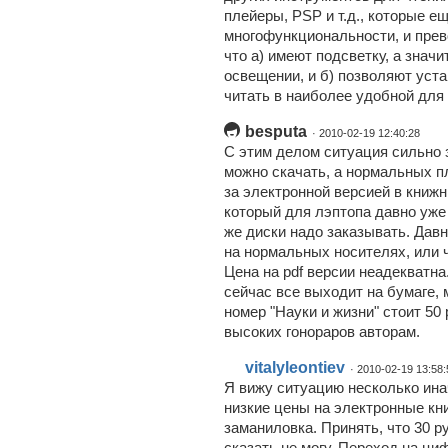
плейеры, PSP и т.д., которые е
многофункциональности, и прев
что а) имеют подсветку, а знач
освещении, и б) позволяют уста
читать в наиболее удобной для 
besputa
· 2010-02-19 12:40:28
С этим делом ситуация сильно 
можно скачать, а нормальных пл
за электронной версией в книжн
который для лэптопа давно уже
же диски надо заказывать. Дав
на нормальных носителях, или ч
Цена на pdf версии неадекватна
сейчас все выходит на бумаге, 
номер "Науки и жизни" стоит 50 р
высоких гонораров авторам.
vitalyleontiev
· 2010-02-19 13:58:
Я вижу ситуацию несколько инач
низкие цены на электронные кни
заманиловка. Принять, что 30 руб
сказать не могу. Переход на ци