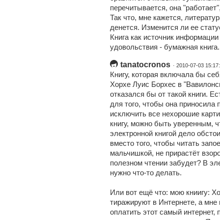
перечитывается, она "работает",
Так что, мне кажется, литерату
денется. Изменится ли ее статус
Книга как источник информации 
удовольствия - бумажная книга.
tanatocronos
· 2010-07-03 15:17
Книгу, которая включала бы себ
Хорхе Луис Борхес в "Вавилонск
отказался бы от такой книги. Ес
для того, чтобы она приносила 
исключить все нехорошие карти
книгу, можно быть уверенным, чт
электронной книгой дело обстои
вместо того, чтобы читать запое
мальчишкой, не прирастёт взоро
полезном чтении забудет? В эле
нужно что-то делать.
Или вот ещё что: мою книигу: Х
тиражируют в Интернете, а мне к
оплатить этот самый интернет, 