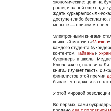
экономические: цена на бу
расти, и за ней еще надо ку
ждать курьера/посылки/ока
доступен либо бесплатно, л
меньше — причем мгновенно
Электронными книгами стал
книжный магазин «
Москва
»
каждого студента букриде
контентом,
Тайвань
и
Украи
букридеры в школы, Медв
Ключевского, половина Ли
книги» изучает тексты с эк
финалистов этой премии
д
бывает, что даже и за полг
У этой мировой революции 
Во-первых, сами букридеры.
продано
два с половиной 