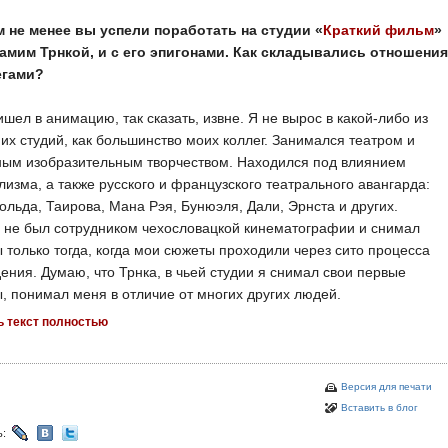
м не менее вы успели поработать на студии «
Краткий фильм
»
самим Трнкой, и с его эпигонами. Как складывались отношения
егами?
шел в анимацию, так сказать, извне. Я не вырос в какой-либо из
их студий, как большинство моих коллег. Занимался театром и
ным изобразительным творчеством. Находился под влиянием
изма, а также русского и французского театрального авангарда:
льда, Таирова, Мана Рэя, Бунюэля, Дали, Эрнста и других.
 не был сотрудником чехословацкой кинематографии и снимал
только тогда, когда мои сюжеты проходили через сито процесса
ения. Думаю, что Трнка, в чьей студии я снимал свои первые
 понимал меня в отличие от многих других людей.
ь текст полностью
Версия для печати
Вставить в блог
ь: