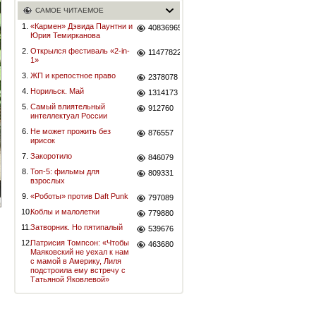
САМОЕ ЧИТАЕМОЕ
1.
«Кармен» Дэвида Паунтни и
40836965
Юрия Темирканова
2.
Открылся фестиваль «2-in-
11477822
1»
3.
ЖП и крепостное право
2378078
4.
Норильск. Май
1314173
5.
Самый влиятельный
912760
интеллектуал России
6.
Не может прожить без
876557
ирисок
7.
Закоротило
846079
8.
Топ-5: фильмы для
809331
взрослых
9.
«Роботы» против Daft Punk
797089
10.
Коблы и малолетки
779880
11.
Затворник. Но пятипалый
539676
12.
Патрисия Томпсон: «Чтобы
463680
Маяковский не уехал к нам
с мамой в Америку, Лиля
подстроила ему встречу с
Татьяной Яковлевой»