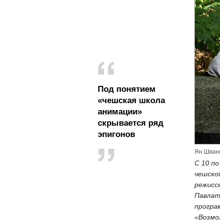
Под понятием
«чешская школа
анимации»
скрывается ряд
эпигонов
Ян Шван
С 10 п
чешско
режисс
Павлат
програ
«Возмо