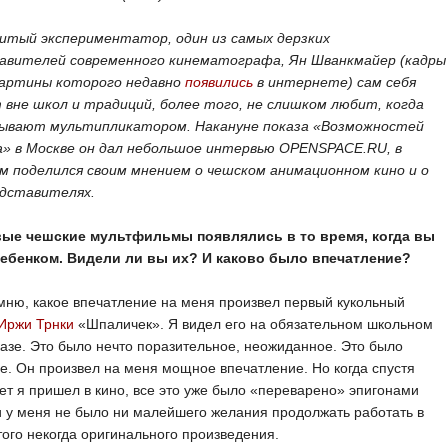
итый экспериментатор, один из самых дерзких
авителей современного кинематографа, Ян Шванкмайер (кадры
картины которого недавно
появились
в интернете) сам себя
 вне школ и традиций, более того, не слишком любит, когда
зывают мультипликатором. Накануне показа «Возможностей
а» в Москве он дал небольшое интервью OPENSPACE.RU, в
м поделился своим мнением о чешском анимационном кино и о
едставителях.
ые чешские мультфильмы появлялись в то время, когда вы
ебенком. Видели ли вы их? И каково было впечатление?
ню, какое впечатление на меня произвел первый кукольный
Иржи Трнки
«Шпаличек». Я видел его на обязательном школьном
азе. Это было нечто поразительное, неожиданное. Это было
е. Он произвел на меня мощное впечатление. Но когда спустя
ет я пришел в кино, все это уже было «переварено» эпигонами
и у меня не было ни малейшего желания продолжать работать в
того некогда оригинального произведения.