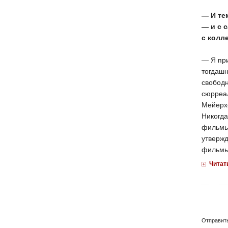
— И те
— и с 
с колл
— Я при
тогдашн
свобод
сюрреал
Мейерхо
Никогда
фильмы 
утвержд
фильмы,
Читат
Отправит