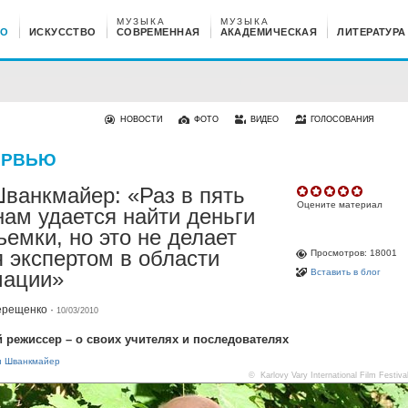
МУЗЫКА
МУЗЫКА
НО
ИСКУССТВО
СОВРЕМЕННАЯ
АКАДЕМИЧЕСКАЯ
ЛИТЕРАТУРА
НОВОСТИ
ФОТО
ВИДЕО
ГОЛОСОВАНИЯ
ЕРВЬЮ
ванкмайер: «Раз в пять
Оцените материал
нам удается найти деньги
ъемки, но это не делает
 экспертом в области
Просмотров: 18001
Вставить в блог
мации»
ерещенко
·
10/03/2010
 режиссер – о своих учителях и последователях
н Шванкмайер
© Karlovy Vary International Film Festiva