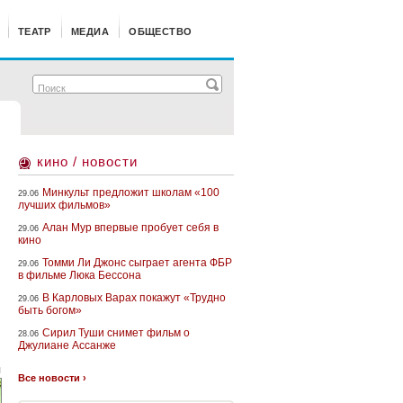
ТЕАТР
МЕДИА
ОБЩЕСТВО
кино / новости
Минкульт предложит школам «100
29.06
лучших фильмов»
Алан Мур впервые пробует себя в
29.06
кино
Томми Ли Джонс сыграет агента ФБР
29.06
в фильме Люка Бессона
В Карловых Варах покажут «Трудно
29.06
быть богом»
Сирил Туши снимет фильм о
28.06
Джулиане Ассанже
l
Все новости ›