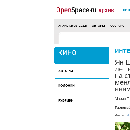
КИ
АРХИВ (2008–2012)
АВТОРЫ
COLTA.RU
ИНТ
Ян Ш
лет 
АВТОРЫ
на с
меня
КОЛОНКИ
ани
Мария Т
РУБРИКИ
Великий
Имена:
Я