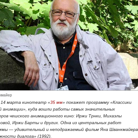
кмайер
о 14 марта кинотеатр «
35 мм
» покажет программу «Классики
й анимации», куда вошли работы самых значительных
еров чешского анимационного кино: Иржи Трнки, Михаэлы
овой, Иржи Барты и других. Одна из центральных работ
ммы — удивительный и неподражаемый фильм Яна Шванкмайера
жности диалога» (1992).