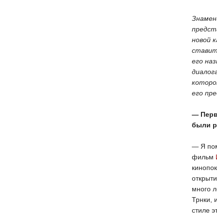
Знамен
предст
новой 
ставит
его на
диалог
которо
его пр
— Перв
были р
— Я пом
фильм
кинопок
открыти
много л
Трнки, 
стиле э