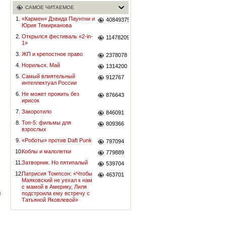
САМОЕ ЧИТАЕМОЕ
1.
«Кармен» Дэвида Паунтни и
40849375
Юрия Темирканова
2.
Открылся фестиваль «2-in-
11478209
1»
3.
ЖП и крепостное право
2378078
4.
Норильск. Май
1314200
5.
Самый влиятельный
912767
интеллектуал России
6.
Не может прожить без
876643
ирисок
7.
Закоротило
846091
8.
Топ-5: фильмы для
809366
взрослых
9.
«Роботы» против Daft Punk
797094
10.
Коблы и малолетки
779889
11.
Затворник. Но пятипалый
539704
12.
Патрисия Томпсон: «Чтобы
463701
Маяковский не уехал к нам
с мамой в Америку, Лиля
я
подстроила ему встречу с
Татьяной Яковлевой»