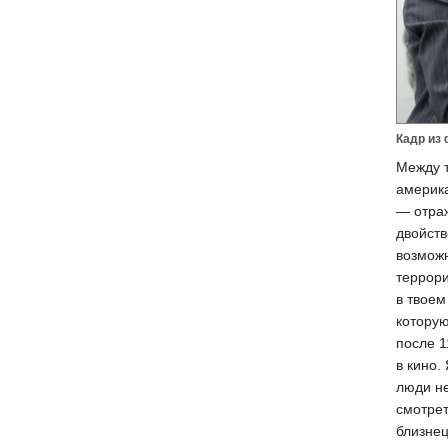
Кадр из
Между т
америка
— отра
двойств
возможн
террори
в твоем
которую
после 1
в кино.
люди не
смотрет
близнец