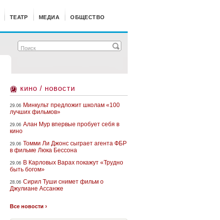
ТЕАТР
МЕДИА
ОБЩЕСТВО
кино / новости
Минкульт предложит школам «100
29.06
лучших фильмов»
Алан Мур впервые пробует себя в
29.06
кино
Томми Ли Джонс сыграет агента ФБР
29.06
в фильме Люка Бессона
В Карловых Варах покажут «Трудно
29.06
быть богом»
Сирил Туши снимет фильм о
28.06
Джулиане Ассанже
Все новости ›