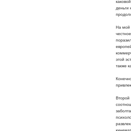
каковой
деньги 
продолж
На мой 
честное
поразил
европей
коммерч
этой эс
также к
Конечно
привлек
Второй 
соотнош
заболта
психоло
развлек
кинемат