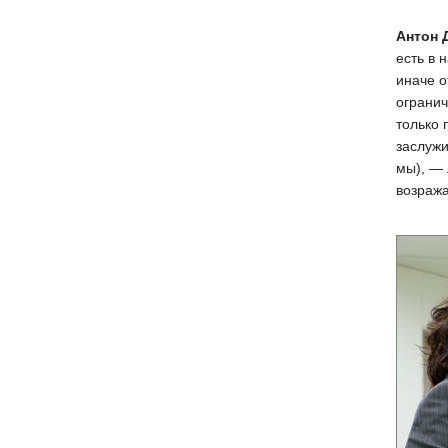
Антон 
есть в 
иначе о
огранич
только 
заслужи
мы), — 
возража