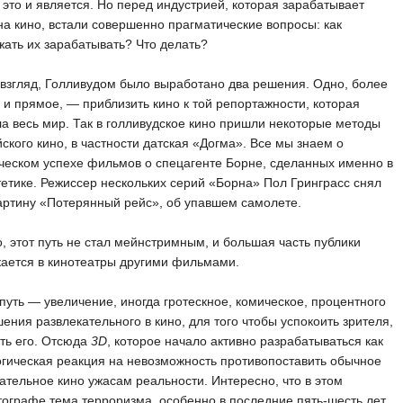
 это и является. Но перед индустрией, которая зарабатывает
на кино, встали совершенно прагматические вопросы: как
ать их зарабатывать? Что делать?
взгляд, Голливудом было выработано два решения. Одно, более
 и прямое, — приблизить кино к той репортажности, которая
а весь мир. Так в голливудское кино пришли некоторые методы
ского кино, в частности датская «Догма». Все мы знаем о
еском успехе фильмов о спецагенте Борне, сделанных именно в
тетике. Режиссер нескольких серий «Борна» Пол Гринграсс снял
артину «Потерянный рейс», об упавшем самолете.
, этот путь не стал мейнстримным, и большая часть публики
ается в кинотеатры другими фильмами.
путь — увеличение, иногда гротескное, комическое, процентного
ения развлекательного в кино, для того чтобы успокоить зрителя,
ть его. Отсюда
3D
, которое начало активно разрабатываться как
гическая реакция на невозможность противопоставить обычное
ательное кино ужасам реальности. Интересно, что в этом
ографе тема терроризма, особенно в последние пять-шесть лет,