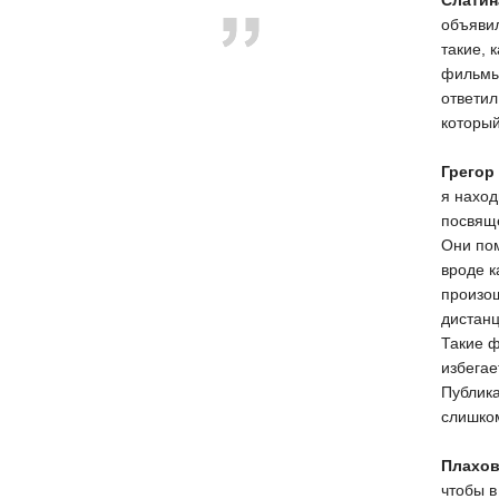
Слатин
объявил
такие, 
фильмы,
ответил
который
Грегор
я наход
посвящ
Они пом
вроде к
произош
дистанц
Такие ф
избегае
Публика
слишком
Плахо
чтобы в