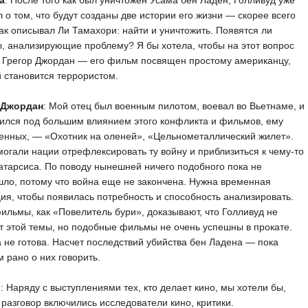
а
: После того как был уничтожен Усама бен Ладен, Голливуд уже
 о том, что будут созданы две истории его жизни — скорее всего
как описывал Ли Тамахори: найти и уничтожить. Появятся ли
 анализирующие проблему? Я бы хотела, чтобы на этот вопрос
 Грегор Джордан — его фильм посвящен простому американцу,
 становится террористом.
 Джордан
: Мой отец был военным пилотом, воевал во Вьетнаме, и
ился под большим влиянием этого конфликта и фильмов, ему
енных, — «Охотник на оленей», «Цельнометаллический жилет».
огали нации отрефлексировать ту войну и приблизиться к чему-то
атарсиса. По поводу нынешней ничего подобного пока не
ло, потому что война еще не закончена. Нужна временная
ия, чтобы появилась потребность и способность анализировать.
ильмы, как «Повелитель бури», доказывают, что Голливуд не
т этой темы, но подобные фильмы не очень успешны в прокате.
 не готова. Насчет последствий убийства бен Ладена — пока
 рано о них говорить.
в
: Наряду с выступлениями тех, кто делает кино, мы хотели бы,
 разговор включились исследователи кино, критики.