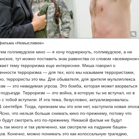
 фильма «Немыслимое»
ем голливудское кино — я хочу подчеркнуть, голливудское, а не
нское, тут можно поставить знак равенства со словом «всемирное
жает тему терроризма еще интереснее. Миша говорил о
енности терроризма — для тех, кого мы называем террористами,
о, террористы это мы. Для обывателя, для зрителя мультиплекса
зм — это невидимая угроза. Это бомба, которая может взорваться
 подъезде. Терроризм — это война, в которую ты не вступал, но в
 с тобой вступили. И эта тема, безусловно, актуализировалась
1 сентября. Тогда, признаем мы это или нет, наступила новая эпох
 Ясно, что нельзя больше снимать кино по-прежнему, потому что
 будут смотреть его по-прежнему. Никакой фильм не будут
ь так много и так увлеченно, как смотрели на падание башен-
ов. Конечно, можно понимать это как колоссальную трагедию,