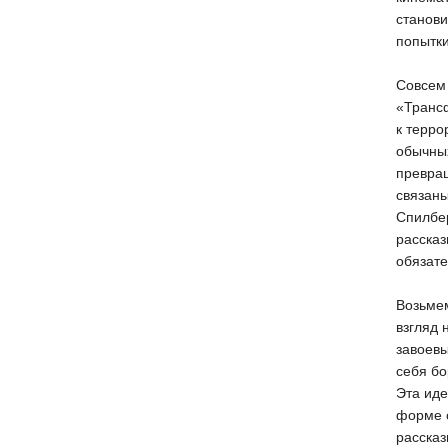
станови
попытки
Совсем 
«Транс
к терро
обычных
превращ
связаны
Спилбе
рассказ
обязате
Возьмем
взгляд 
завоев
себя бо
Эта иде
форме с
рассказ