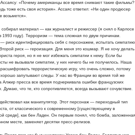
 Ассаясу: «Почему американцы все время снимают такие фильмы?
едь тоже есть своя история». Ассаяс ответил: «Ни один продюсер
не возьмется».
 собирал материал — как журналист и режиссер (я снял о Карлосе
 1993 году). Терроризм — тема сложная по двум причинам.
 — риск идентифицировать себя с персонажем, испытать симпатию
 Второй риск — героизация. Для меня это кошмар. Я не хочу делать
ориста героя, но я не мог избежать симпатии к нему. Если бы
сты не вызывали симпатии, у них ничего бы не получилось. Наша
расшифровать террористическую игру, что очень сложно, потому
 хорошо запутывают следы. У нас во Франции во время той же
а Алжир пресса все время подчеркивала ошибки французских
. Думаю, что те, кто сопротивляется, всегда вызывают сочувствие.
действовал как манипулятор. Этот персонаж — переходный тип
ста, от классического к современному [существующему в
й среде], как бен Ладен. Он первым понял, что бомба, заложенна
чном месте, заменяет десятки пресс-релизов.