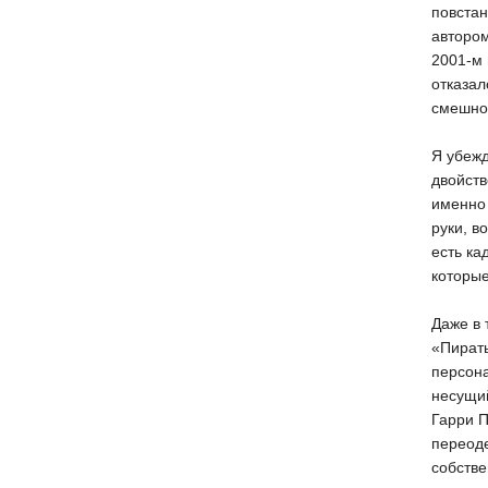
повстан
автором
2001-м 
отказал
смешно
Я убежд
двойст
именно 
руки, в
есть ка
которые
Даже в 
«Пираты
персона
несущий
Гарри П
переоде
собстве