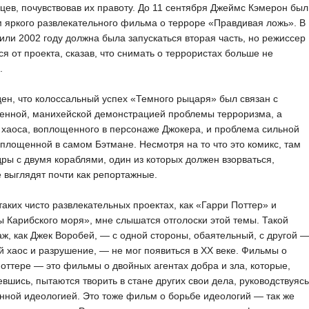
цев, почувствовав их правоту. До 11 сентября Джеймс Кэмерон был
 яркого развлекательного фильма о терроре «Правдивая ложь». В
или 2002 году должна была запускаться вторая часть, но режиссер
ся от проекта, сказав, что снимать о террористах больше не
.
ен, что колоссальный успех «Темного рыцаря» был связан с
венной, манихейской демонстрацией проблемы терроризма, а
хаоса, воплощенного в персонаже Джокера, и проблема сильной
оплощенной в самом Бэтмане. Несмотря на то что это комикс, там
дры с двумя кораблями, один из которых должен взорваться,
 выглядят почти как репортажные.
таких чисто развлекательных проектах, как «Гарри Поттер» и
 Карибского моря», мне слышатся отголоски этой темы. Такой
ж, как Джек Воробей, — с одной стороны, обаятельный, с другой 
 хаос и разрушение, — не мог появиться в XX веке. Фильмы о
оттере — это фильмы о двойных агентах добра и зла, которые,
вшись, пытаются творить в стане других свои дела, руководствуясь
нной идеологией. Это тоже фильм о борьбе идеологий — так же