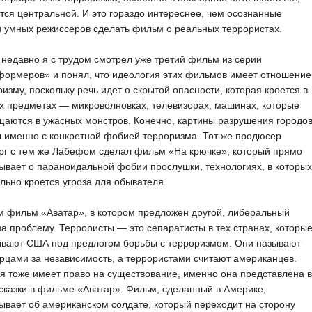
тся центральной. И это гораздо интереснее, чем осознанные
 умных режиссеров сделать фильм о реальных террористах.
недавно я с трудом смотрел уже третий фильм из серии
формеров» и понял, что идеология этих фильмов имеет отношение
ризму, поскольку речь идет о скрытой опасности, которая кроется в
 предметах — микроволновках, телевизорах, машинах, которые
аются в ужасных монстров. Конечно, картины разрушения городо
 именно с конкретной фобией терроризма. Тот же продюсер
рг с тем же Лабефом сделал фильм «На крючке», который прямо
ывает о параноидальной фобии прослушки, технологиях, в которых
льно кроется угроза для обывателя.
 фильм «Аватар», в котором предложен другой, либеральный
на проблему. Террористы — это сепаратисты в тех странах, которы
ывают США под предлогом борьбы с терроризмом. Они называют
рцами за независимость, а террористами считают американцев.
я тоже имеет право на существование, именно она представлена в
казки в фильме «Аватар». Фильм, сделанный в Америке,
ывает об американском солдате, который переходит на сторону