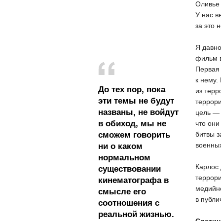
Оливье
У нас в
за это 
Я давно
фильм в
Первая
к нему.
До тех пор, пока
из терр
эти темы не будут
террори
названы, не войдут
цель — 
в обиход, мы не
что они
сможем говорить
битвы з
военных
ни о каком
нормальном
Карлос 
существовании
террори
кинематографа в
медийно
смысле его
в публи
соотношения с
реальной жизнью.