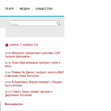
ТЕАТР
МЕДИА
ОБЩЕСТВО
кино / новости
Минкульт предложит школам «100
29.06
лучших фильмов»
Алан Мур впервые пробует себя в
29.06
кино
Томми Ли Джонс сыграет агента ФБР
29.06
в фильме Люка Бессона
В Карловых Варах покажут «Трудно
29.06
быть богом»
Сирил Туши снимет фильм о
28.06
Джулиане Ассанже
»
Все новости ›