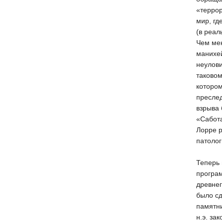
«террор
мир, гд
(в реал
Чем мен
манихей
неулови
таковом
котором
преслед
взрыва
«Сабота
Лорре р
патолог
Теперь 
програм
древнег
было сд
памятни
н.э. за