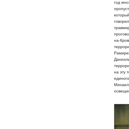
год мно
пропуст
который
говорил
травмир
прогово
на-Кров
террори
Рамире
Даниэль
террори
на эту 
единого
Михаилу
освеще