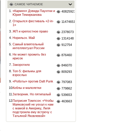
САМОЕ ЧИТАЕМОЕ
1.
«Кармен» Дэвида Паунтни и
40825921
Юрия Темирканова
2.
Открылся фестиваль «2-in-
11474651
1»
3.
ЖП и крепостное право
2378073
4.
Норильск. Май
1314148
5.
Самый влиятельный
912754
интеллектуал России
6.
Не может прожить без
876460
ирисок
7.
Закоротило
846070
8.
Топ-5: фильмы для
809293
взрослых
9.
«Роботы» против Daft Punk
797083
10.
Коблы и малолетки
779862
11.
Затворник. Но пятипалый
539653
12.
Патрисия Томпсон: «Чтобы
463663
Маяковский не уехал к нам
с мамой в Америку, Лиля
подстроила ему встречу с
Татьяной Яковлевой»