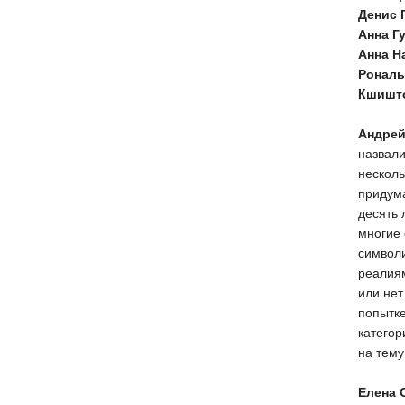
Денис 
Анна Г
Анна Н
Рональ
Кшишт
Андрей
назвали
несколь
придума
десять 
многие 
символи
реалиям
или нет
попытке
категор
на тему
Елена 