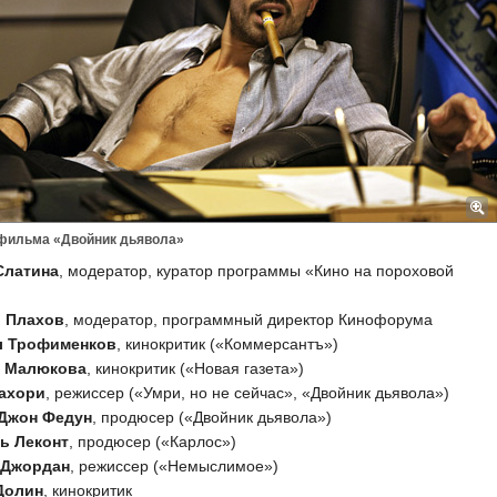
 фильма «Двойник дьявола»
Слатина
, модератор, куратор программы «Кино на пороховой
 Плахов
, модератор, программный директор Кинофорума
л Трофименков
, кинокритик («Коммерсантъ»)
 Малюкова
, кинокритик («Новая газета»)
ахори
, режиссер («Умри, но не сейчас», «Двойник дьявола»)
Джон Федун
, продюсер («Двойник дьявола»)
ь Леконт
, продюсер («Карлос»)
 Джордан
, режиссер («Немыслимое»)
Долин
, кинокритик