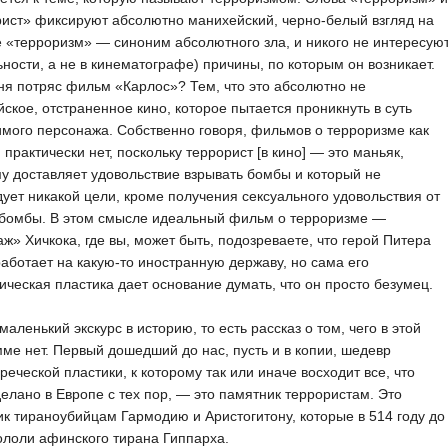
ист» фиксируют абсолютно манихейский, черно-белый взгляд на
е «терроризм» — синоним абсолютного зла, и никого не интересую
ьности, а не в кинематографе) причины, по которым он возникает.
я потряс фильм «Карлос»? Тем, что это абсолютно не
ское, отстраненное кино, которое пытается проникнуть в суть
мого персонажа. Собственно говоря, фильмов о терроризме как
 практически нет, поскольку террорист [в кино] — это маньяк,
у доставляет удовольствие взрывать бомбы и который не
ует никакой цели, кроме получения сексуального удовольствия от
 бомбы. В этом смысле идеальный фильм о терроризме —
ж» Хичкока, где вы, может быть, подозреваете, что герой Питера
аботает на какую-то иностранную державу, но сама его
ическая пластика дает основание думать, что он просто безумец.
маленький экскурс в историю, то есть рассказ о том, чего в этой
ме нет. Первый дошедший до нас, пусть и в копии, шедевр
реческой пластики, к которому так или иначе восходит все, что
елано в Европе с тех пор, — это памятник террористам. Это
к тираноубийцам Гармодию и Аристогитону, которые в 514 году до
кололи афинского тирана Гиппарха.