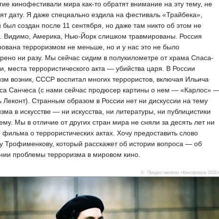
гие кинофестивали мира как-то обратят внимание на эту тему, не
ят дату. Я даже специально ездила на фестиваль «Трайбека»,
 был создан после 11 сентября, но даже там никто об этом не
. Видимо, Америка, Нью-Йорк слишком травмированы. Россия
ована терроризмом не меньше, но и у нас это не было
рено ни разу. Мы сейчас сидим в полукилометре от храма Спаса-
и, места террористического акта — убийства царя. В России
зм возник, СССР воспитал многих террористов, включая Ильича
са Санчеса (с нами сейчас продюсер картины о нем — «Карлос» 
 Леконт). Странным образом в России нет ни дискуссии на тему
зма в искусстве — ни искусства, ни литературы, ни публицистики
тему. Мы в отличие от других стран мира не сняли за десять лет ни
 фильма о террористических актах. Хочу предоставить слово
 Трофименкову, который расскажет об истории вопроса — об
нии проблемы терроризма в мировом кино.
© Предоставлено «Кинофорум 2011