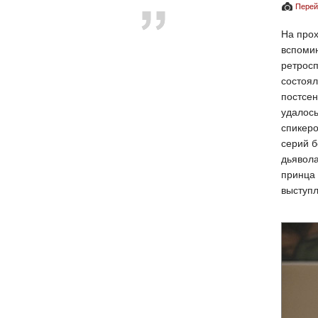
Перей
На про
вспомин
ретросп
состоя
постсен
удалось
спикеро
серий б
дьявола
принца
выступл