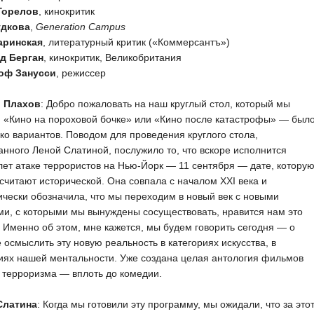
Горелов
, кинокритик
удкова
,
Generation Campus
аринская
, литературный критик («Коммерсантъ»)
д Берган
, кинокритик, Великобритания
оф Занусси
, режиссер
 Плахов
: Добро пожаловать на наш круглый стол, который мы
 «Кино на пороховой бочке» или «Кино после катастрофы» — был
ко вариантов. Поводом для проведения круглого стола,
нного Леной Слатиной, послужило то, что вскоре исполнится
лет атаке террористов на Нью-Йорк — 11 сентября — дате, котору
считают исторической. Она совпала с началом XXI века и
чески обозначила, что мы переходим в новый век с новыми
и, с которыми мы вынуждены сосуществовать, нравится нам это
. Именно об этом, мне кажется, мы будем говорить сегодня — о
 осмыслить эту новую реальность в категориях искусства, в
иях нашей ментальности. Уже создана целая антология фильмов
 терроризма — вплоть до комедии.
Слатина
: Когда мы готовили эту программу, мы ожидали, что за это