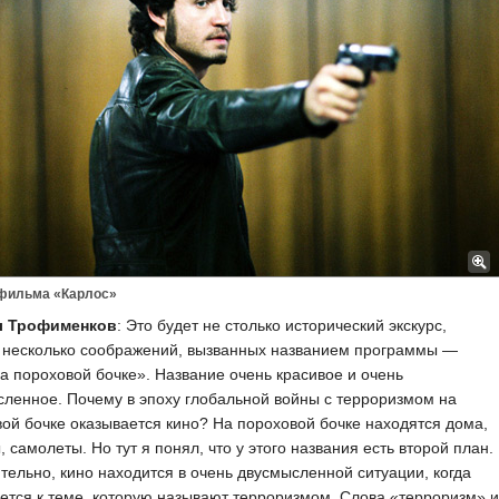
 фильма «Карлос»
л Трофименков
: Это будет не столько исторический экскурс,
о несколько соображений, вызванных названием программы —
а пороховой бочке». Название очень красивое и очень
ленное. Почему в эпоху глобальной войны с терроризмом на
ой бочке оказывается кино? На пороховой бочке находятся дома,
, самолеты. Но тут я понял, что у этого названия есть второй план.
тельно, кино находится в очень двусмысленной ситуации, когда
тся к теме, которую называют терроризмом. Слова «терроризм» и