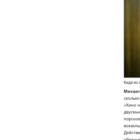
Кадр из
Михаи
скольк
«Кино н
двусмыс
порохов
вокзалы
Действи
обращае