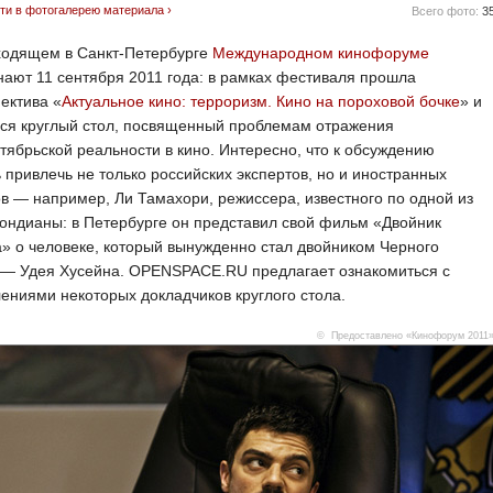
ти в фотогалерею материала ›
Всего фото:
3
ходящем в Санкт-Петербурге
Международном кинофоруме
ают 11 сентября 2011 года: в рамках фестиваля прошла
ектива «
Актуальное кино: терроризм. Кино на пороховой бочке
» и
лся круглый стол, посвященный проблемам отражения
тябрьской реальности в кино. Интересно, что к обсуждению
 привлечь не только российских экспертов, но и иностранных
в — например, Ли Тамахори, режиссера, известного по одной из
ондианы: в Петербурге он представил свой фильм «Двойник
» о человеке, который вынужденно стал двойником Черного
 — Удея Хусейна. OPENSPACE.RU предлагает ознакомиться с
ениями некоторых докладчиков круглого стола.
© Предоставлено «Кинофорум 2011