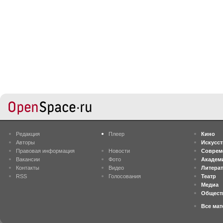
Редакция
Плеер
Кино
Авторы
Искусс
Правовая информация
Новости
Соврем
Вакансии
Фото
Академ
Контакты
Видео
Литера
RSS
Голосования
Театр
Медиа
Общест
Все ма