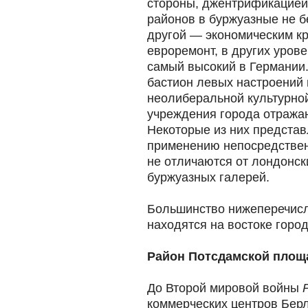
стороны, джентрификацией
районов в буржуазные не бе
другой — экономическим кр
евроремонт, в других уров
самый высокий в Германии
бастион левых настроений
неолиберальной культурно
учреждения города отражаю
Некоторые из них представ
применению непосредствен
не отличаются от лондонск
буржуазных галерей.
Большинство нижеперечисл
находятся на востоке город
Район Потсдамской площа
До Второй мировой войны
коммерческих центров Берл