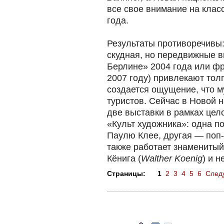
все свое внимание на клас
года.
Результаты противоречивы:
скудная, но передвижные в
Берлине» 2004 года или фр
2007 году) привлекают толп
создается ощущение, что м
туристов. Сейчас в Новой 
две выставки в рамках цел
«Культ художника»: одна п
Паулю Клее, другая — поп
также работает знаменитый
Кёнига (
Walther Koenig
) и 
Страницы:
1
2
3
4
5
6
След