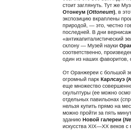
стоит заглянуть. Тут же Му
Отонеум (
Ottoneum
)
, в эт
экспозицию вкраплены про
природой, — это, честно г
последней. В дни вернисаж
«антикапиталистический зе
склону — Музей науки
Ора
соответственно, произведен
один из наших фаворитов, с
От Оранжереи с большой з
огромный парк
Карлсауэ (
K
еще множество совершенно 
скульптуры (ее можно осмо
отдельных павильонах (спр
нельзя купить прямо на мес
можно пройти за пять мину
зданию
Новой галереи
(
Ne
искусства XIX—XX веков с 