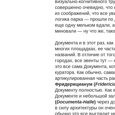
визуально-когнитивного тр
совершенно очевидно, что 
из соображений, что все ув
логика парка — прошли по 
еще одну мельком вдали, а
миновали — ну что же, тако
Документа и в этот раз, ка
многих площадках, ее част
названий. В отличие от того
городах, все эвенты тут —
это все сама Документа, ко
куратора. Как обычно, сам
артикулированная часть ра
Фридерицианум (
Frideric
Документу полностью. Как 
Документе и небольшой за
(
Documenta-Halle
)
через до
в силу архитектуры он очен
обычно это все выглядит не