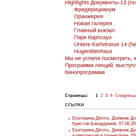
Highlights Документы-13 (п
Фридерицианум
Оранжерея
Новая галерея
Главный вокзал
Парк Карлсауэ
Untere Karlstrasse 14 (
Hugenittenhaus
Мы не успели посмотреть, х
Программа лекций, выступл
Кинопрограмма
Страницы:
1
2
3
4
Следующа
ССЫЛКИ
Екатерина Дёготь. Дневник До
Кристов-Бакарджиев, 07.06.20
Екатерина Дёготь. Дневник До
и революция в планетарии, 09