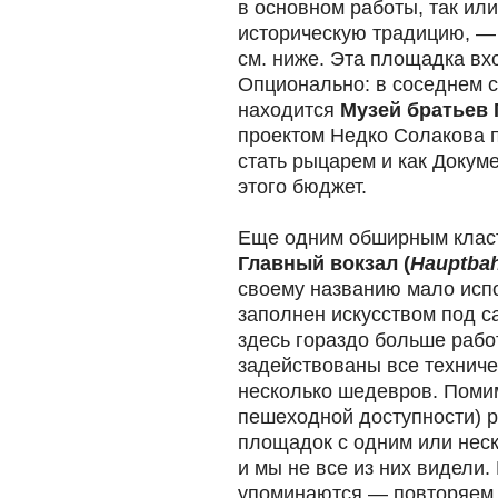
в основном работы, так ил
историческую традицию, —
см. ниже. Эта площадка вх
Опционально: в соседнем 
находится
Музей братьев
проектом Недко Солакова пр
стать рыцарем и как Докум
этого бюджет.
Еще одним обширным класт
Главный вокзал (
Hauptba
своему названию мало испо
заполнен искусством под с
здесь гораздо больше рабо
задействованы все техничес
несколько шедевров. Помим
пешеходной доступности) 
площадок с одним или неск
и мы не все из них видели.
упоминаются — повторяем, 