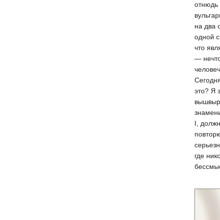
отнюдь 
вульгар
на два 
одной с
что явл
— нечт
человеч
Сегодня
это? Я 
вышвыр
знамен
I, долж
повторю
серьезн
где ник
бессмы