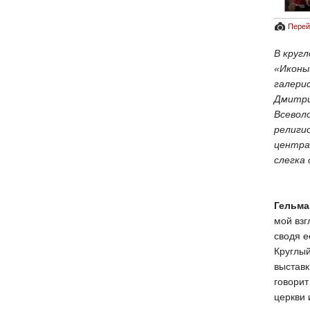
Перей
В круг
«Иконы
галери
Дмитри
Всевол
религи
центра
слегка 
Гельма
мой взг
сводя е
Круглый
выставк
говори
церкви 