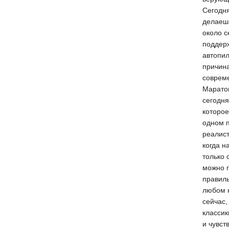
Сегодня
делаешь
около с
поддерж
автопил
причина
совреме
Марато
сегодня
которое
одном п
реалист
когда н
только 
можно п
правиль
любом н
сейчас,
классик
и чувст