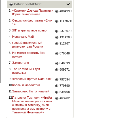
САМОЕ ЧИТАЕМОЕ
1.
«Кармен» Дэвида Паунтни и
40849903
Юрия Темирканова
2.
Открылся фестиваль «2-in-
11478211
1»
3.
ЖП и крепостное право
2378079
4.
Норильск. Май
1314203
5.
Самый влиятельный
912767
интеллектуал России
6.
Не может прожить без
876648
ирисок
7.
Закоротило
846093
8.
Топ-5: фильмы для
809371
взрослых
9.
«Роботы» против Daft Punk
797094
10.
Коблы и малолетки
779890
11.
Затворник. Но пятипалый
539708
12.
Патрисия Томпсон: «Чтобы
463702
Маяковский не уехал к нам
с мамой в Америку, Лиля
подстроила ему встречу с
Татьяной Яковлевой»