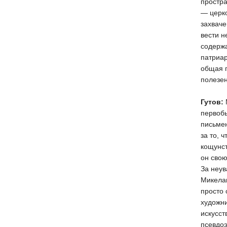
простра
— церк
захваче
вести н
содержа
патриар
общая п
полезен
Гутов:
первобы
письмен
за то, 
кощунст
он свою
За неув
Микелан
просто 
художни
искусст
псевдоэ