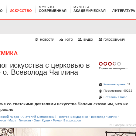
МУЗЫКА
МУЗЫКА
НО
ИСКУССТВО
СОВРЕМЕННАЯ
АКАДЕМИЧЕСКАЯ
ЛИТЕРАТУРА
НОВОСТИ
ФОТО
ВИДЕО
ГОЛОСОВАНИЯ
ЕМИКА
ог искусства с церковью в
Оцените материал
 о. Всеволода Чаплина
Комментариев:
11
Просмотров: 40252
Вставить в блог
ече со светскими деятелями искусства Чаплин сказал им, что их
прошло
лексей Лидов
·
Анатолий Осмоловский
·
Виктор Бондаренко
·
Всеволод Чаплин
·
утов
·
Марат Гельман
·
Олег Кулик
·
Роман Багдасаров
© Валерий Леденё