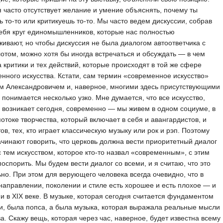
 часто отсутствует желание и умение объяснять, почему ты
 то-то или критикуешь то-то. Мы часто ведем дискуссии, собрав
ебя круг единомышленников, которые нас полностью
ивают, но чтобы дискуссия не была диалогом автоответчика с
отом, можно хотя бы иногда встречаться и обсуждать — в чем
 критики и тех действий, которые происходят в той же сфере
нного искусства. Кстати, сам термин «современное искусство»
м Александровичем и, наверное, многими здесь присутствующими
 понимается несколько узко. Мне думается, что все искусство,
 возникает сегодня, современно — мы живем в одном социуме, в
отоке творчества, который включает в себя и авангардистов, и
ов, тех, кто играет классическую музыку или рок и рэп. Поэтому
ачинают говорить, что церковь должна вести приоритетный диалог
с тем искусством, которое кто-то назвал «современным», с этим
оспорить. Мы будем вести диалог со всеми, и я считаю, что это
но. При этом для верующего человека всегда очевидно, что в
аправлении, поколении и стиле есть хорошее и есть плохое — и
 и в XIX веке. В музыке, которая сегодня считается фундаментом
и, была попса, а была музыка, которая выражала реальные мысли
ва. Скажу вещь, которая через час, наверное, будет известна всему