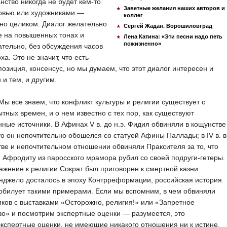
нство никогда не будет кем-то
Заветные желания наших авторов и
овью или художниками —
коллег
но целиком. Диалог желательно
Сергей Жадан. Ворошиловград
е на повышенных тонах и
Лена Катина: «Эти песни надо петь
пожизненно»
тельно, без обсуждения часов
ха. Это не значит, что есть
озиция, консенсус, но мы думаем, что этот диалог интересен и
 и тем, и другим.
Мы все знаем, что конфликт культуры и религии существует с
тных времен, и о нем известно с тех пор, как существуют
ные источники. В Афинах V в. до н.э. Фидия обвиняли в кощунстве
что он непочтительно обошелся со статуей Афины Паллады; в IV в. в
ве и непочтительном отношении обвиняли Праксителя за то, что
 Афродиту из паросского мрамора рубил со своей подруги-гетеры.
ажение к религии Сократ был приговорен к смертной казни.
джело досталось в эпоху Контрреформации, российская история
обилует такими примерами. Если мы вспомним, в чем обвиняли
ков с выставками «Осторожно, религия!» или «Запретное
во» и посмотрим экспертные оценки — разумеется, это
кспертные оценки, не имеющие никакого отношения ни к истине,