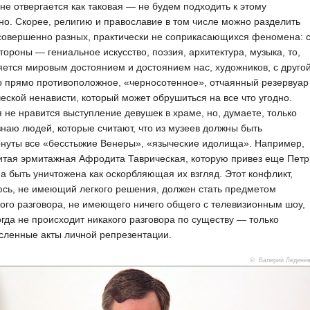
не отвергается как таковая — не будем подходить к этому
но. Скорее, религию и православие в том числе можно разделить
совершенно разных, практически не соприкасающихся феномена: 
тороны — гениальное искусство, поэзия, архитектура, музыка, то,
яется мировым достоянием и достоянием нас, художников, с друго
о прямо противоположное, «черносотенное», отчаянный резервуар
еской ненависти, который может обрушиться на все что угодно.
 не нравится выступление девушек в храме, но, думаете, только
знаю людей, которые считают, что из музеев должны быть
нуты все «бесстыжие Венеры», «языческие идолища». Например,
итая эрмитажная Афродита Таврическая, которую привез еще Петр
на быть уничтожена как оскорбляющая их взгляд. Этот конфликт,
сь, не имеющий легкого решения, должен стать предметом
ого разговора, не имеющего ничего общего с телевизионным шоу,
огда не происходит никакого разговора по существу — только
сленные акты личной репрезентации.
© Валерий Леденё