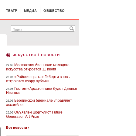
ТЕАТР
МЕДИА
ОБЩЕСТВО
искусство / новости
Московская биеннале молодого
29.06
искусства откроется 11 июля
«Райские врата» Гиберти вновь
28.06
откроются взору публики
Гостем «Архстояния» будет Дзюнья
27.06
Исигами
Берлинской биеннале управляет
26.06
ассамблея
Объявлен шорт-лист Future
25.06
Generation Art Prize
в
Все новости ›