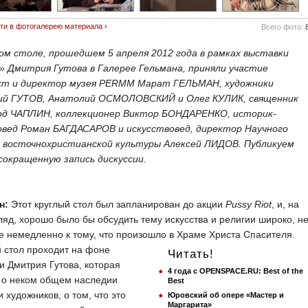
ти в фотогалерею материала ›
Всего фото:
лом столе, прошедшем 5 апреля 2012 года в рамках выставки
» Дмитрия Гутова в Галерее Гельмана, приняли участие
ст и директор музея PERMM Марат ГЕЛЬМАН, художники
й ГУТОВ, Анатолий ОСМОЛОВСКИЙ и Олег КУЛИК, священник
од ЧАПЛИН, коллекционер Виктор БОНДАРЕНКО, историк-
овед Роман БАГДАСАРОВ и искусствовед, директор Научного
 восточнохристианской культуры Алексей ЛИДОВ. Публикуем
сокращенную запись дискуссии.
н:
Этот круглый стол был запланирован до акции
Pussy Riot
, и, на
ляд, хорошо было бы обсудить тему искусства и религии широко, н
е немедленно к тому, что произошло в
Храме Христа Спасителя.
 стол проходит на фоне
Читать!
и Дмитрия Гутова, которая
4 года с OPENSPACE.RU: Best of the
т о неком общем наследии
Best
и художников, о том, что это
Юровский об опере «Мастер и
Маргарита»