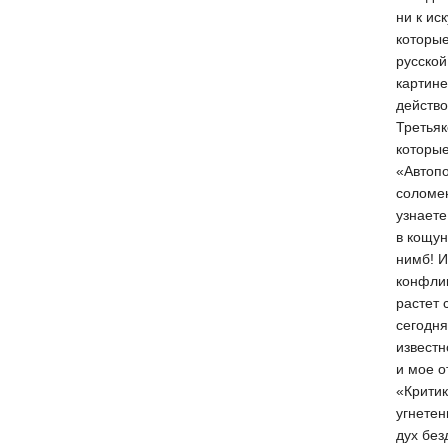
ни к ис
которые
русской
картине
действо
Третьяк
которые
«Автопо
соломен
узнаете
в кощун
нимб! И
конфлик
растет 
сегодня
известн
и мое о
«Критик
угнетен
дух без