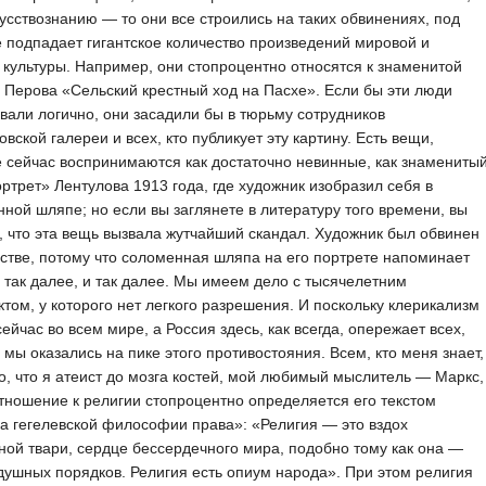
кусствознанию — то они все строились на таких обвинениях, под
 подпадает гигантское количество произведений мировой и
 культуры. Например, они стопроцентно относятся к знаменитой
 Перова «Сельский крестный ход на Пасхе». Если бы эти люди
вали логично, они засадили бы в тюрьму сотрудников
овской галереи и всех, кто публикует эту картину. Есть вещи,
 сейчас воспринимаются как достаточно невинные, как знамениты
ртрет» Лентулова 1913 года, где художник изобразил себя в
ной шляпе; но если вы заглянете в литературу того времени, вы
, что эта вещь вызвала жутчайший скандал. Художник был обвинен
стве, потому что соломенная шляпа на его портрете напоминает
 так далее, и так далее. Мы имеем дело с тысячелетним
том, у которого нет легкого разрешения. И поскольку клерикализм
сейчас во всем мире, а Россия здесь, как всегда, опережает всех,
 мы оказались на пике этого противостояния. Всем, кто меня знает,
о, что я атеист до мозга костей, мой любимый мыслитель — Маркс,
тношение к религии стопроцентно определяется его текстом
а гегелевской философии права»: «Религия — это вздох
ной твари, сердце бессердечного мира, подобно тому как она —
душных порядков. Религия есть опиум народа». При этом религия